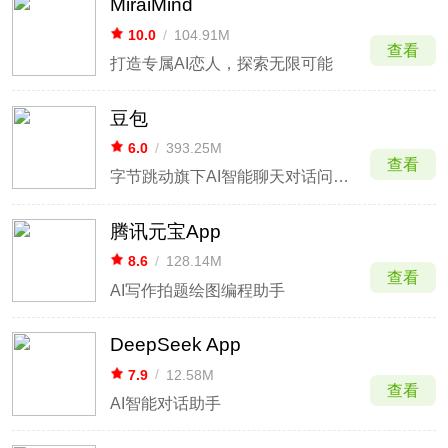
MiraiMind
10.0
/
104.91M
查看
打造专属AI恋人，探索无限可能
豆包
6.0
/
393.25M
查看
字节跳动旗下AI智能聊天对话问答小助手
腾讯元宝App
8.6
/
128.14M
查看
AI写作拍题绘图编程助手
DeepSeek App
7.9
/
12.58M
查看
AI智能对话助手