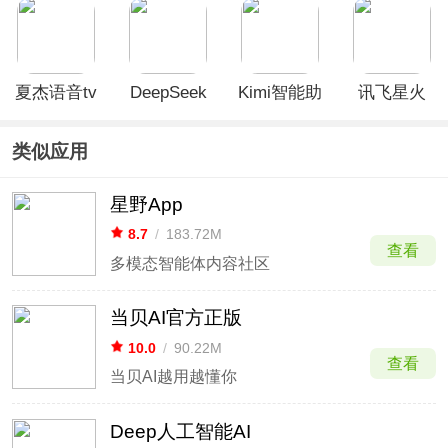
App
夏杰语音tv
DeepSeek
Kimi智能助
讯飞星火
版
App
手app
app
类似应用
星野App
8.7
/
183.72M
查看
多模态智能体内容社区
当贝AI官方正版
10.0
/
90.22M
查看
当贝AI越用越懂你
Deep人工智能AI