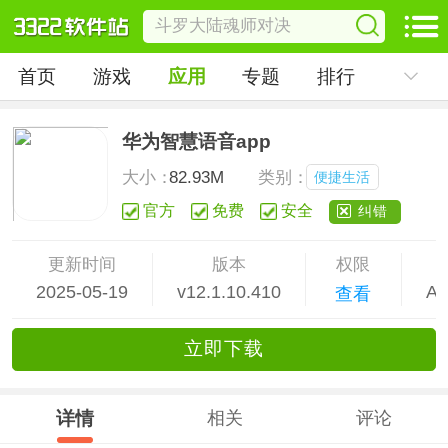
首页
游戏
应用
专题
排行
华为智慧语音app
大小：
82.93M
类别：
便捷生活
官方
免费
安全
纠错
更新时间
版本
权限
2025-05-19
v12.1.10.410
An
查看
立
即下
载
详情
相关
评论