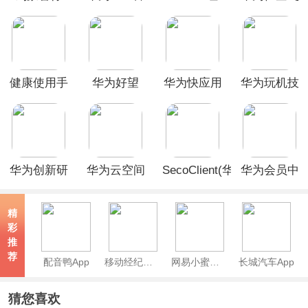
app
方版
色版
app
健康使用手
华为好望
华为快应用
华为玩机技
机App
App
中心
巧App
华为创新研
华为云空间
SecoClient(华
华为会员中
究App
手机版
为防火墙)
心app
精
彩
推
荐
配音鸭App
移动经纪人App
网易小蜜蜂App
长城汽车App
猜您喜欢