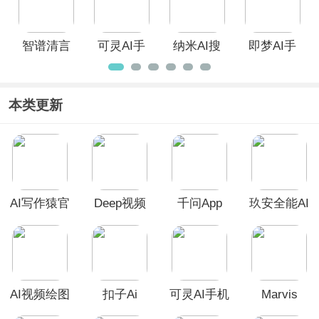
智谱清言
可灵AI手
纳米AI搜
即梦AI手
机版
索
机版
本类更新
AI写作猿官
Deep视频
千问App
玖安全能AI
方版
生成AI
助手APP
AI视频绘图
扣子Ai
可灵AI手机
Marvis
写作精灵
版