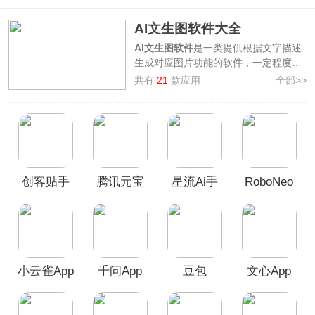
AI文生图软件大全
AI文生图软件
是一类提供根据文字描述
生成对应图片功能的软件，一定程度上
提升了创意设计相关工作的效率，生成
共有
21
款应用
全部>>
的图片质量高且相对来说符合预期。A
使用者对于提示词的描述越充分，AI文
生图软件生成图片的效果也会越好。
3322软件站整理汇集了一批国内好用的
支持文字生成图片的APP
，其中包含如
即梦AI、文小言、可灵AI、问小白
创客贴手
腾讯元宝
星流Ai手
RoboNeo
APP、千问APP、腾讯元宝APP
等软
件，希望本内容能够对您有所帮助，欢
机版
App
机版
迎广大用户前来本站免费下载体验！
小云雀App
千问App
豆包
文心App