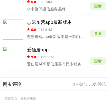
5.0
/
25.74M
查看
小米旗下通信服务品牌
志愿东营app最新版本
6.0
/
14.91M
查看
志愿东营app最新版本是一款由东营市文明办、市民政局、团市委共同建设的志愿服务官方平台，最新版中还特别优化了系统性能，使得用户的体验能够变得更顺畅。就该软件本身而言，它既是作为志愿者活动的主阵地，同时也作为东营市精神文明建设的一部分进行运作，承担着还原活动现场的重要职责，坚
爱仙居app
9.8
/
199.11M
查看
爱仙居APP是仙居县市民卡服务
网友评论
0
人参与，0条评论