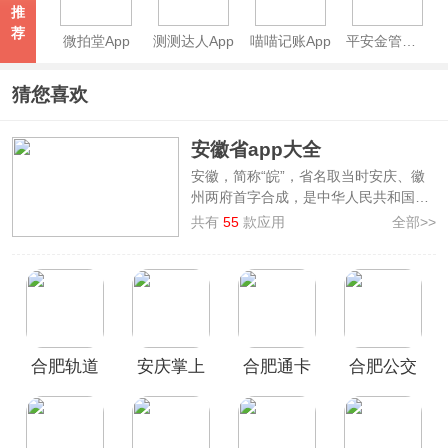
推
荐
微拍堂App
测测达人App
喵喵记账App
平安金管家App
猜您喜欢
安徽省app大全
安徽，简称“皖”，省名取当时安庆、徽
州两府首字合成，是中华人民共和国省
级行政区，是一个集自然美景、深厚文
共有
55
款应用
全部>>
化底蕴和稳定经济增长于一体的省份。
本站特为广大安徽省用户整理汇集了
安
徽省app大全
，提供了如
安徽掌上
10000、安徽卫视ATV、安徽农金、安
徽ETC
等安徽省用户最常使用的、必备
的手机软件，涵盖交通出行、便民生
合肥轨道
安庆掌上
合肥通卡
合肥公交
活、政务服务等多方面，旨在为安徽省
用户提供便捷、全面的一站式下载服
APP官方
公交app
官方版
app
务，欢迎前来本站下载使用！
版