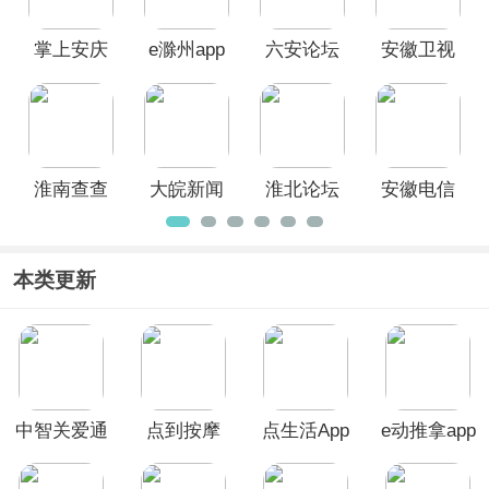
掌上安庆
e滁州app
六安论坛
安徽卫视
app
app官方版
ATV
淮南查查
大皖新闻
淮北论坛
安徽电信
网app最新
app
app
手机App客
版
户端
本类更新
中智关爱通
点到按摩
点生活App
e动推拿app
app
app