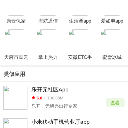
康云优家
海航通信
生活圈app
爱如电app
app
app
天府市民云
掌上热力
安徽ETC手
蜜雪冰城
app
app最新版
机版app
App
类似应用
乐开元社区App
6.0
/
130.88M
查看
乐开，无钥匙出行专家
小米移动手机营业厅app