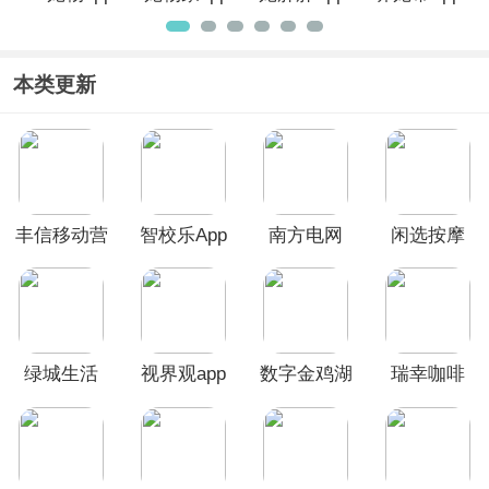
本类更新
丰信移动营
智校乐App
南方电网
闲选按摩
业厅
App
app
绿城生活
视界观app
数字金鸡湖
瑞幸咖啡
app
App
app