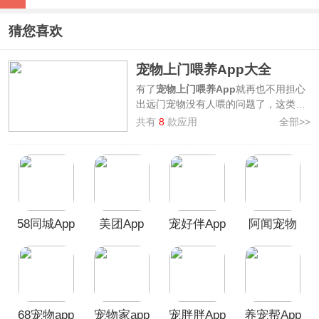
猜您喜欢
宠物上门喂养App大全
有了
宠物上门喂养App
就再也不用担心
出远门宠物没有人喂的问题了，这类软
件可以让专业的宠物护理人员或者接单
共有
8
款应用
全部>>
的人上门去你家喂宠物，包括每日多次
上门喂养、喂药、散步、尿布更换、拍
照记录等。本站整理了
宠物上门喂养
App大全
，其中包括了
养宠帮、宠物
家、宠胖胖
等软件，让各位养宠人士省
心省力，有需要的用户欢迎前来本站免
58同城App
美团App
宠好伴App
阿闻宠物
费下载！
官方版
68宠物app
宠物家app
宠胖胖App
养宠帮App