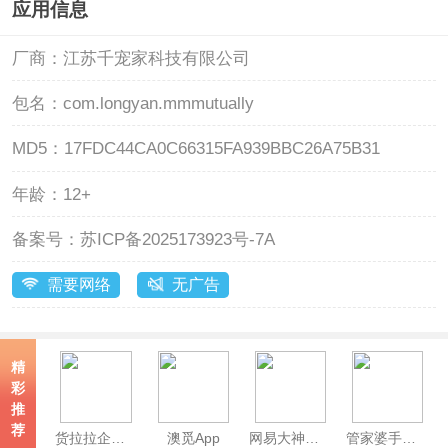
应用信息
厂商：
江苏千宠家科技有限公司
包名：
com.longyan.mmmutually
MD5：
17FDC44CA0C66315FA939BBC26A75B31
年龄：
12+
备案号：
苏ICP备2025173923号-7A
需要网络
无广告
精
彩
推
荐
货拉拉企业版App
澳觅App
网易大神极速版
管家婆手机版