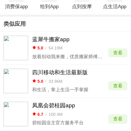
消费保app
给到App
点到按摩
点生活App
app
类似应用
蓝犀牛搬家app
5.0
/
54.19M
查看
放着别动我来搬，优质搬家师傅更放心
四川移动和生活最新版
5.0
/
33.96M
查看
和生活，掌上生活一手掌握
凤凰会碧桂园app
6.7
/
100.4M
查看
碧桂园业主官方服务平台