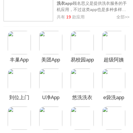
洗衣app
顾名思义是提供洗衣服务的手
机应用，不过这类app也是多种多样
的，像有的是提供智能洗衣服务，可扫
共有
19
款应用
全部>>
码洗衣、预约洗衣机、洗衣进度提示等
功能；而有的则是对接洗衣店的，可在
app上购买洗衣套餐，等待商家上门取
衣服送去干洗，洗净之后送货上门，方
便快捷。
为此，本站整理制作了
洗衣软件合集
，
丰巢App
美团App
易校园app
超级阿姨
其中提供了如
e袋洗、福奈特洗衣、至
尊洗衣、小依、悠洗、U净
等好用的洗
家政保洁
衣软件，欢迎广大用户前来本站挑选下
app
载！
到位上门
U净App
悠洗洗衣
e袋洗app
服务app
app