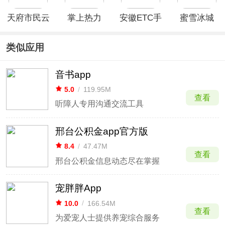
天府市民云
掌上热力
安徽ETC手
蜜雪冰城
app
app最新版
机版app
App
类似应用
音书app
5.0
/
119.95M
查看
听障人专用沟通交流工具
邢台公积金app官方版
8.4
/
47.47M
查看
邢台公积金信息动态尽在掌握
宠胖胖App
10.0
/
166.54M
查看
为爱宠人士提供养宠综合服务