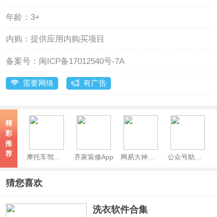
年龄：
3+
内购：
提供应用内购买项目
备案号：
闽ICP备17012540号-7A
需要网络
有广告
精
彩
推
荐
摩托车驾考app
齐家装修App
网易大神极速版
公众号助手App
猜您喜欢
洗衣软件合集