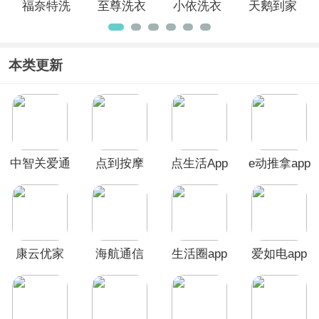
福奈特洗
至尊洗衣
小依洗衣
天鹅到家
衣App
App
机app
极速版App
本类更新
中智关爱通
点到按摩
点生活App
e动推拿app
app
app
康云优家
海航通信
生活圈app
爱如电app
app
app