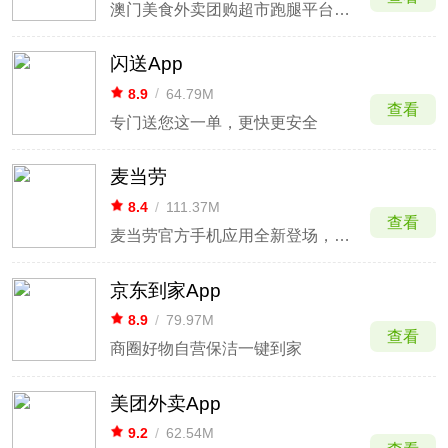
澳门美食外卖团购超市跑腿平台，全方位服务本地和旅客
闪送App
8.9
/
64.79M
查看
专门送您这一单，更快更安全
麦当劳
8.4
/
111.37M
查看
麦当劳官方手机应用全新登场，更多会员福利等你来享
京东到家App
8.9
/
79.97M
查看
商圈好物自营保洁一键到家
美团外卖App
9.2
/
62.54M