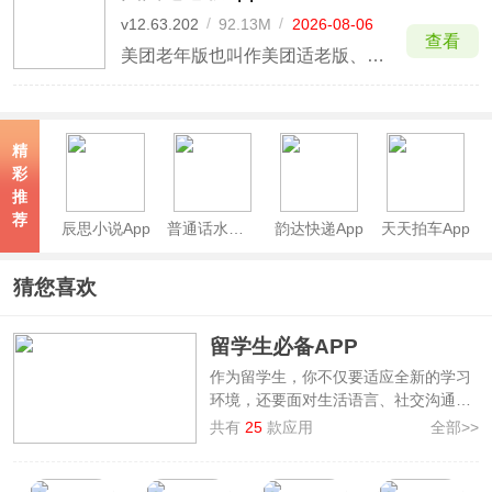
v12.63.202
/
92.13M
/
2026-08-06
查看
美团老年版也叫作美团适老版、长辈版，这是由美团官方为了照顾老人饮食生活而推出的一款网上订单软件，在这款软件当中，首先拥有简洁清爽的用户界面，可以让更加老人更加清楚地了解到各项功能的使用。
精
彩
推
荐
辰思小说App
普通话水平测试app
韵达快递App
天天拍车App
猜您喜欢
留学生必备APP
作为留学生，你不仅要适应全新的学习
环境，还要面对生活语言、社交沟通、
文化差异等多重挑战。为了解决此问
共有
25
款应用
全部>>
题，3322软件站整理了
留学生必备
APP
，从【学习与效率】、【生活与出
行】、【金融与购物】 三大核心场景出