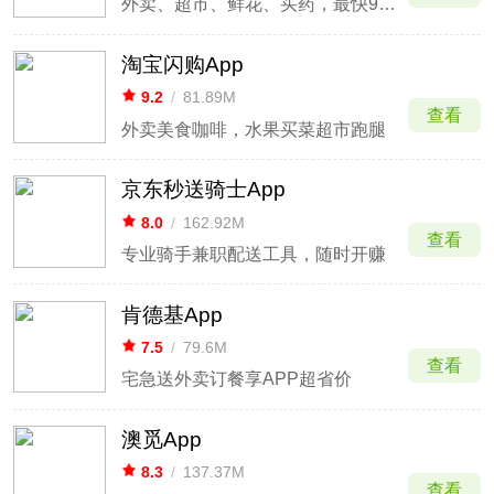
外卖、超市、鲜花、买药，最快9分钟送到手
淘宝闪购App
9.2
/
81.89M
查看
外卖美食咖啡，水果买菜超市跑腿
京东秒送骑士App
8.0
/
162.92M
查看
专业骑手兼职配送工具，随时开赚
肯德基App
7.5
/
79.6M
查看
宅急送外卖订餐享APP超省价
澳觅App
8.3
/
137.37M
查看