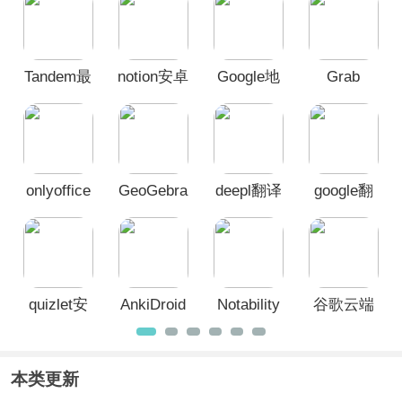
发，精挑细选每一款应用。它们将成为
你课堂上的“神队友”、生活中的“活地
图”、购物时的“省钱利器”，全方位助力
Tandem最
notion安卓
Google地
Grab
你横扫障碍，快速适应并享受精彩的留
学生活！
新版安卓
版
图手机版
版
onlyoffice
GeoGebra
deepl翻译
google翻
中文手机
几何手机
器官方版
译app
版
版
quizlet安
AnkiDroid
Notability
谷歌云端
卓版
中文版
笔记苹果
硬盘客户
手机版
端(Google
Drive)
本类更新