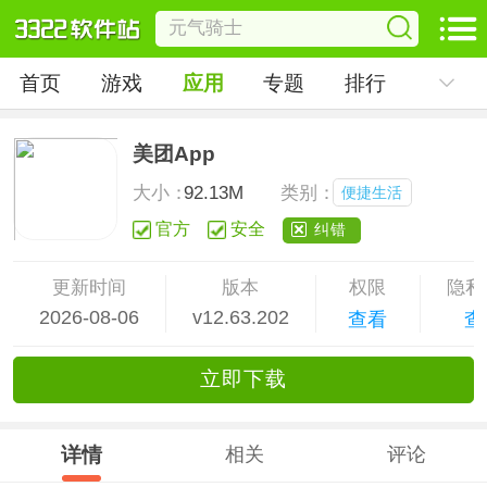
首页
游戏
应用
专题
排行
美团App
大小：
92.13M
类别：
便捷生活
官方
安全
纠错
更新时间
版本
权限
隐私
2026-08-06
v12.63.202
查看
查
立
即下
载
详情
相关
评论