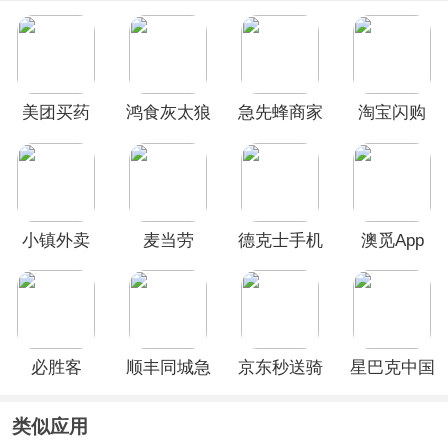
美团买药
鸿食灰太狼
急先蜂商家
淘宝闪购
app
app
版app
App
小镇外卖
麦当劳
德克士手机
澳觅App
App
点餐App
必胜客
顺丰同城急
京东秒送骑
星巴克中国
送
士App
App
类似应用