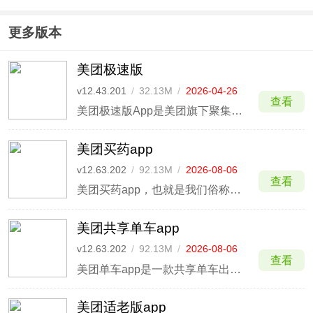
App
app
速版app
家版App
更多版本
美团极速版
v12.43.201
/
32.13M
/
2026-04-26
查看
美团极速版App是美团旗下聚集美团高性价比商品并包含多样化的休闲娱乐游戏等内容的综合服务平台软件，该版本界面简洁，只有首页、我的两个板块，去除视频、消息、购物车板块，且无广告，保留美食团购、外卖、酒店功能，用户可以正常购买美食、点外卖、订酒店服务。
美团买药app
v12.63.202
/
92.13M
/
2026-08-06
查看
美团买药app，也就是我们俗称的美团是一款专为用户提供各种团购服务的app，软件中药品种类齐全，价格低廉，无论是在家里还是办公室里，只需动动手指，轻松一点便可送货上门。
美团共享单车app
v12.63.202
/
92.13M
/
2026-08-06
查看
美团单车app是一款共享单车出行服务软件，软件为用户提供最方便的共享单车出行服务，通过软件用户可以快速的扫描骑车，使用方便，价格实惠，旨在为你带来最方便最快速的出行服务，让你的出行方式更多样。
美团适老版app