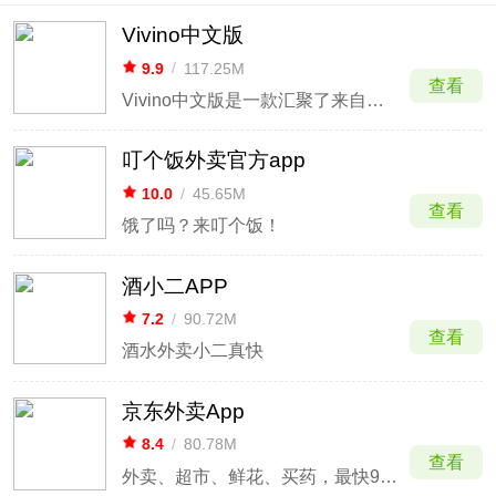
Vivino中文版
9.9
/
117.25M
查看
Vivino中文版是一款汇聚了来自全球3000万用户的葡萄酒识别应用。这款软件无论你是初学者、葡萄酒爱好者还是专业品酒大师，都能让你轻松掌握葡萄酒的世界，让选酒品酒变得简单有趣。
叮个饭外卖官方app
10.0
/
45.65M
查看
饿了吗？来叮个饭！
酒小二APP
7.2
/
90.72M
查看
酒水外卖小二真快
京东外卖App
8.4
/
80.78M
查看
外卖、超市、鲜花、买药，最快9分钟送到手