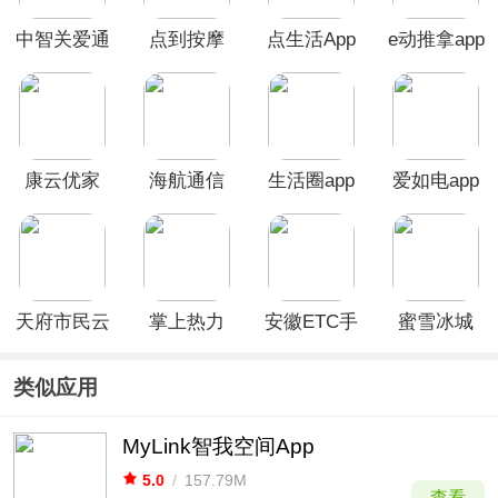
中智关爱通
点到按摩
点生活App
e动推拿app
app
app
康云优家
海航通信
生活圈app
爱如电app
app
app
天府市民云
掌上热力
安徽ETC手
蜜雪冰城
app
app最新版
机版app
App
类似应用
MyLink智我空间App
5.0
/
157.79M
查看