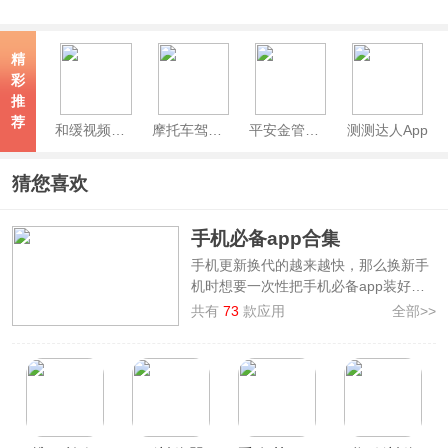
精
彩
推
荐
和缓视频医生app
摩托车驾考app
平安金管家App
测测达人App
猜您喜欢
手机必备app合集
手机更新换代的越来越快，那么换新手
机时想要一次性把手机必备app装好，
不妨来看看本站整理制作的
手机必备
共有
73
款应用
全部>>
app合集
，提供了如
58同城、百度、美
团、微信、淘宝闪购
等大家平时使用频
率比较高的app，而且这些应用可以让
用户更方便地进行各种操作，提高生活
和工作效率。当然这些手机装机必备软
件功能不同、适用人群也不一样，大家