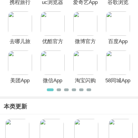
携程旅行
uc浏览器
爱奇艺App
谷歌浏览
可以根据个人需求和偏好进行下载。
App
手机版
器安卓版
去哪儿旅
优酷官方
微博官方
百度App
行App
版
版
美团App
微信App
淘宝闪购
58同城App
App
本类更新