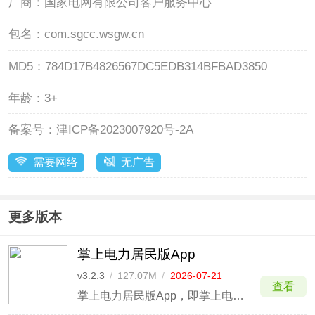
厂商：
国家电网有限公司客户服务中心
包名：
com.sgcc.wsgw.cn
MD5：
784D17B4826567DC5EDB314BFBAD3850
年龄：
3+
备案号：
津ICP备2023007920号-2A
需要网络
无广告
更多版本
掌上电力居民版App
v3.2.3
/
127.07M
/
2026-07-21
查看
掌上电力居民版App，即掌上电力App的民用版本，这是一款由国家电网出品的居民网上缴费APP，用户只需要输入自己的用电户号即可购电，APP目前支持银联、支付宝、电e宝等支付方式，让生活缴费变得更加轻松，此外，软件还支持北京、浙江地区等地区充值卡购电。