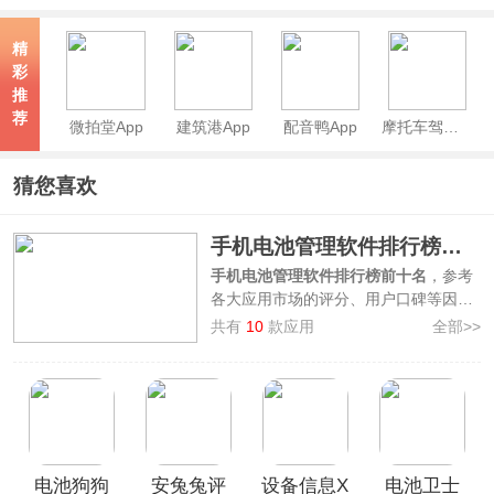
App
app
app
控器app
精
彩
推
荐
微拍堂App
建筑港App
配音鸭App
摩托车驾考app
猜您喜欢
手机电池管理软件排行榜前十名
手机电池管理软件排行榜前十名
，参考
各大应用市场的评分、用户口碑等因素
综合整理制作而来，上榜的软件有
鲁大
共有
10
款应用
全部>>
师、金山电池医生、BatteryGuru电池
大师、AccuBattery、电池容量检测管
理、大象电池医生、电池狗狗、安兔兔
评测、设备信息、电池卫士
，这些软件
可以实时监测您手机电池的健康状况，
管理您的手机电池。
电池狗狗
安兔兔评
设备信息X
电池卫士
本榜单仅供参考使用，旨在向广大用户