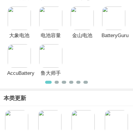
推荐十款手机电池管理软件，如果对于
app
测App
App
App
该榜单您有更好的建议，欢迎在评论区
留言反馈。
大象电池
电池容量
金山电池
BatteryGuru
医生app
检测管理
医生最新
电池检测
App
版本
App
AccuBattery
鲁大师手
官方正版
机版
本类更新