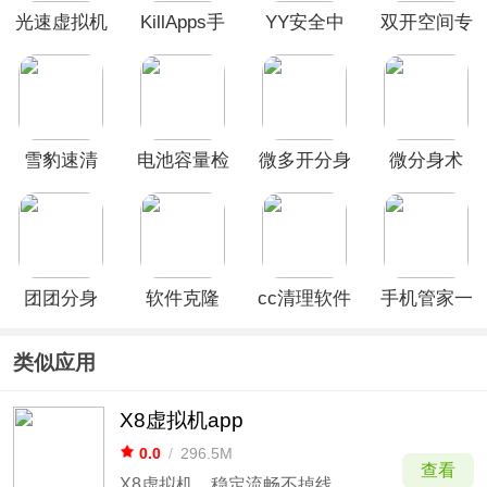
光速虚拟机
KillApps手
YY安全中
双开空间专
App
机版
心手机版
业版官方版
(DualSpace
Pro)
雪豹速清
电池容量检
微多开分身
微分身术
App
测管理App
App
团团分身
软件克隆
cc清理软件
手机管家一
App
app
键清理app
类似应用
X8虚拟机app
0.0
/
296.5M
查看
X8虚拟机，稳定流畅不掉线