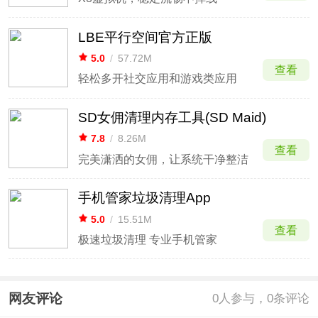
LBE平行空间官方正版
5.0
/
57.72M
查看
轻松多开社交应用和游戏类应用
SD女佣清理内存工具(SD Maid)
7.8
/
8.26M
查看
完美潇洒的女佣，让系统干净整洁
手机管家垃圾清理App
5.0
/
15.51M
查看
极速垃圾清理 专业手机管家
网友评论
0
人参与，0条评论