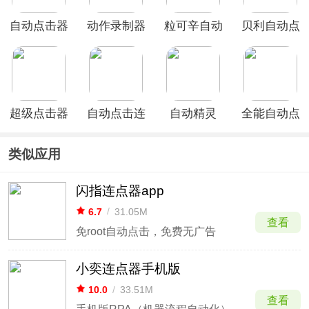
自动点击器
动作录制器
粒可辛自动
贝利自动点
安卓版
app
点击器App
击器官方版
超级点击器
自动点击连
自动精灵
全能自动点
app
点器App
App
击器app
类似应用
闪指连点器app
6.7
/
31.05M
查看
免root自动点击，免费无广告
小奕连点器手机版
10.0
/
33.51M
查看