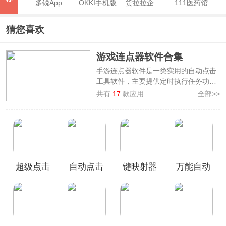
多锐App
OKKI手机版
货拉拉企业版App
111医药馆App
猜您喜欢
游戏连点器软件合集
手游连点器软件是一类实用的自动点击
工具软件，主要提供定时执行任务功
能，用户可用来实现自动收能量、一键
共有
17
款应用
全部>>
连招、全自动点击等效果，这类软件还
支持用户自定义设置点击时间，从而无
需手动点击非常的实用。
游戏连点器软件合集
收录了一些稳定的
游戏连点器供大家挑选使用，其中包括
小触控连点器、自动连点器、小奕连点
超级点击
自动点击
键映射器
万能自动
器
等等，对此有需要的小伙伴可以来下
载试一试~
器app
宝app
连点器
点击器连
(Key
点器App
Mapper)