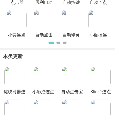
i点击器
贝利自动
自动按键
自动连点
点击器官
点击app
器免费版
方版
小奕连点
自动点击
自动精灵
小触控连
器手机版
连点器App
App
点器手机
版
本类更新
键映射器连
小触控连点
自动点击宝
Klick'r连点
点器(Key
器手机版
app
器
Mapper)