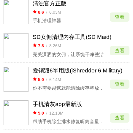
清浊官方正版
8.6
/
6.03M
查看
手机清理神器
SD女佣清理内存工具(SD Maid)
7.8
/
8.26M
查看
完美潇洒的女佣，让系统干净整洁
爱销毁6军用版(iShredder 6 Military)
5.0
/
6.14M
查看
你不需要越狱就能清除缓存释放空间，为设备扩容
手机清灰app最新版
5.0
/
12.13M
查看
帮助手机除尘排水修复听筒音量的多功能App