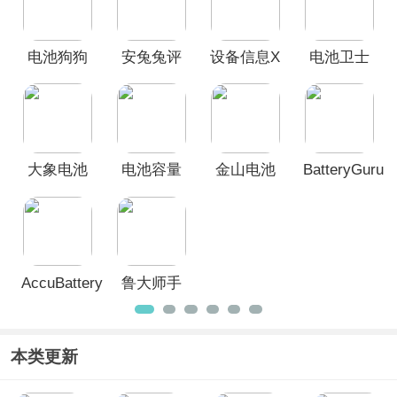
评测、设备信息、电池卫士
，这些软件
可以实时监测您手机电池的健康状况，
管理您的手机电池。
电池狗狗
安兔兔评
设备信息X
电池卫士
本榜单仅供参考使用，旨在向广大用户
推荐十款手机电池管理软件，如果对于
app
测App
App
App
该榜单您有更好的建议，欢迎在评论区
留言反馈。
大象电池
电池容量
金山电池
BatteryGuru
医生app
检测管理
医生最新
电池检测
App
版本
App
AccuBattery
鲁大师手
官方正版
机版
本类更新