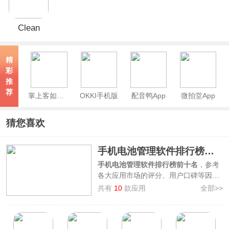
Clean
Master(猎
豹清理大
精
师)
彩
推
荐
掌上客如云App
OKKI手机版
配音鸭App
微拍堂App
猜您喜欢
手机电池管理软件排行榜前十名
手机电池管理软件排行榜前十名
，参考
各大应用市场的评分、用户口碑等因素
综合整理制作而来，上榜的软件有
鲁大
共有
10
款应用
全部>>
师、金山电池医生、BatteryGuru电池
大师、AccuBattery、电池容量检测管
理、大象电池医生、电池狗狗、安兔兔