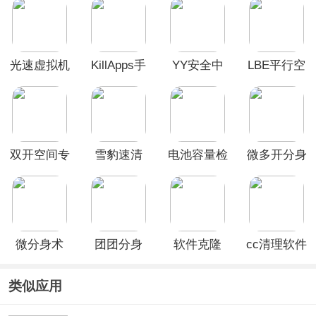
光速虚拟机
KillApps手
YY安全中
LBE平行空
App
机版
心手机版
间官方正版
双开空间专
雪豹速清
电池容量检
微多开分身
业版官方版
App
测管理App
(DualSpace
Pro)
微分身术
团团分身
软件克隆
cc清理软件
App
App
app
类似应用