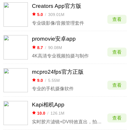
Creators App官方版
5.0
/
309.01M
查看
专业级影像/音频管理套件
promovie安卓app
8.7
/
90.08M
查看
4K高清专业视频拍摄与制作
mcpro24fps官方正版
9.0
/
5.55M
查看
专业的手机摄像软件
Kapi相机App
10.0
/
126.1M
查看
实时胶片滤镜+DV特效直出，拍出90年代质感大片