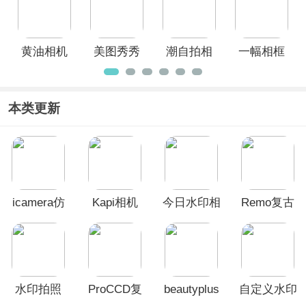
黄油相机
美图秀秀
潮自拍相
一幅相框
App
手机版
机app
app
本类更新
icamera仿
Kapi相机
今日水印相
Remo复古
苹果相机中
App
机App
相机
文版
水印拍照
ProCCD复
beautyplus
自定义水印
app
古CCD胶片
美颜相机
相机