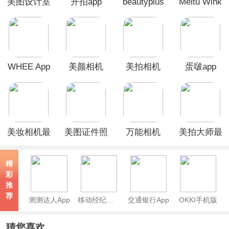
美图设计室
开拍app
beautyplus
Meitu Wink
app
美颜相机
app
WHEE App
美颜相机
美拍相机
蛋啵app
App
app
美妆相机最
美图证件照
万能相机
美拍大师最
新版本
App
app
新版
精
彩
推
荐
测测达人App
移动经纪人App
交通银行App
OKKI手机版
猜您喜欢