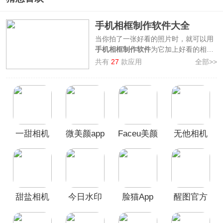
手机相框制作软件大全
当你拍了一张好看的照片时，就可以用
手机相框制作软件
为它加上好看的相
框，你可以选择纯色、艺术纹理、创意
共有
27
款应用
全部>>
图形、拼贴等多种相框模板样式，调整
相框的大小、颜色、粗细等参数，或添
加文字和贴纸，完成之后照片就会变得
更加精致和有美感。
3322软件站专门整理了
手机相框制作软
件大全
，包含了
一幅相框、醒图、黄油
一甜相机
微美颜app
Faceu美颜
无他相机
相机、美图秀秀
等软件，帮你快速提升
照片档次，有需要的小伙伴欢迎前来本
App官方正
相机App
App
站免费下载！
版
甜盐相机
今日水印
脸猫App
醒图官方
app
相机App
版