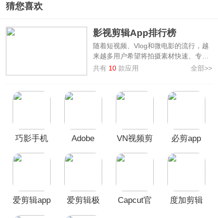
猜您喜欢
影视剪辑App排行榜
随着短视频、Vlog和微电影的流行，越
来越多用户希望将拍摄素材快速、专
业、有创意地呈现出来。因此，选择一
共有
10
款应用
全部>>
款好用的影视剪辑App至关重要。3322
软件站整理了
影视剪辑App排行榜前十
名
，榜单基于各大应用市场的软件下载
量、用户评分及口碑等多维度数据，综
合整理制作而成。上榜的软件包括
剪
映、Capcut、度加剪辑、小影、爱剪
巧影手机
Adobe
VN视频剪
必剪app
辑极速版、爱剪辑、巧影、Premiere
Rush、VN视频剪辑、必剪
，涵盖短视
版
Premiere
辑软件
频剪辑、专业视频制作、简单快速剪辑
Rush
等多种需求。
本榜单仅供参考，排名不分先后，数据
来源于各大应用市场及用户评价，我们
会定期更新榜单，确保信息的时效性和
爱剪辑app
爱剪辑极
Capcut官
度加剪辑
参考价值。
速版官方
方正版
App