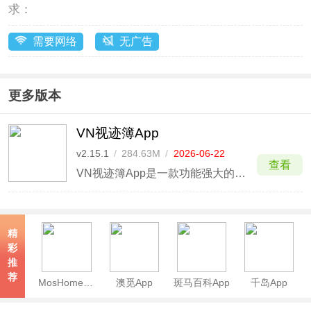
求：
需要网络
无广告
更多版本
VN视迹簿App
v2.15.1
/
284.63M
/
2026-06-22
查看
VN视迹簿App是一款功能强大的专业视频剪辑软件，提供多轨道剪辑、曲线变速、音乐音效、滤镜特效等剪辑全面功能，三分钟把让你的生活秒变大片。支持曲线变速，能轻松实现视频快慢变化的特效，还内置转场特效，让画面切换更加自然，6种变焦模式可供选择，帮你告别一镜到底的单调。
精
彩
推
荐
MosHome官方版
澳觅App
斑马百科App
千岛App