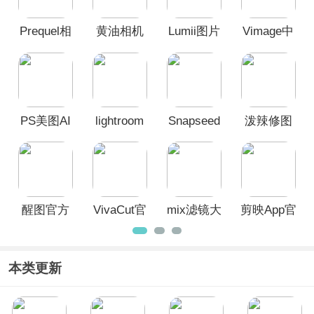
感，激发创造力，还能让你提升水平，
与摄影爱好者一同交流提升，对摄影感
Prequel相
黄油相机
Lumii图片
Vimage中
兴趣的朋友不要错过啦。
机APP官
App
编辑app
文版
方中文版
PS美图AI
lightroom
Snapseed
泼辣修图
修图App
修图软件
官方正版
App官方版
手机版
醒图官方
VivaCut官
mix滤镜大
剪映App官
版
方版
师中文版
方版
本类更新