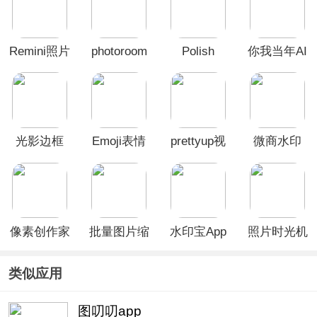
Remini照片
photoroom
Polish
你我当年AI
修复软件
安卓版
照片修复软
件
光影边框
Emoji表情
prettyup视
微商水印
App
贴图App
频人像美化
app
app
像素创作家
批量图片缩
水印宝App
照片时光机
APP
放app
手机版
类似应用
图叨叨app