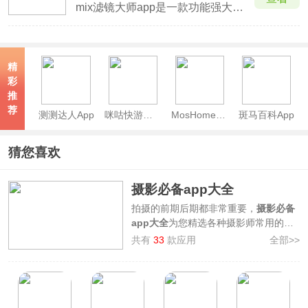
mix滤镜大师app是一款功能强大的手机图片处理软件，由移动互联网摄影类品牌Camera360出品。这款应用拥有海量丰富的滤镜特效，数十款强大的编辑工具，能够让你以最简单的方式、最高的效率的方法设计出属于自己的专属相片；堪比单反的光圈效果，专业的色彩编辑以及强大的调节功能，
精
彩
推
荐
测测达人App
咪咕快游官方正版
MosHome官方版
斑马百科App
猜您喜欢
摄影必备app大全
拍摄的前期后期都非常重要，
摄影必备
app大全
为您精选各种摄影师常用的
app。从拍照修图、剪辑视频，排版拼
共有
33
款应用
全部>>
图、主流拍摄app等四个方面进行整
理。提供了剪映、泼辣修图、醒图、
VivaCut等多款摄影师必备软件。这些
应用不仅可以帮助摄影师找到拍摄灵