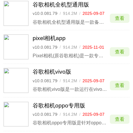
谷歌相机全机型通用版
v10.0.081.790960413.20
/
914.2M
/
2025-09-07
查看
谷歌相机全机型通用版是一款备受海外用户喜爱的摄影摄像软件，区别于其他版本而言，该版本适用大部分机型。同时该软件界面布局设计的非常简约和清爽，软件操作起来简单易上手，只需设置相机轻点即可拍摄，丝毫无任何的难度，就算你是没有拍摄基础的小白也是可以轻松上手。
pixel相机app
v10.0.081.790960413.20
/
914.2M
/
2025-11-01
查看
Pixel相机(原谷歌相机)是一款专业的拍照软件，现已焕新升级，以更智能的设计，助你轻松定格每个精彩瞬间。不管是拍人像特写、捕捉夜景，还是玩转延时摄影和电影感虚化，它都能让画面呈现出细腻质感。
谷歌相机vivo版
v10.0.081.790960413.20
/
914.2M
/
2025-09-07
查看
谷歌相机vivo版是一款运行在vivo手机设备上的拍照软件，它拥有16:9、4:3等多种照片比例供用户自行选择，在使用过程中，用户可以通过调整一些拍摄数据，包括曝光、ISO、快门速度、闪光灯、对焦、手电筒强度和白平衡等参数，充分满足用户在各个场景下更加专业的摄影需求。
谷歌相机oppo专用版
v10.0.081.790960413.20
/
914.2M
/
2025-09-07
查看
谷歌相机oppo专用版是针对oppo手机修改的谷歌相机版本，其中提供了Photo Sphere模式、镜头模糊模式、全景模式等多种拍照模式，极富创意，不仅能够拍摄出高分辨率的全景照片，还能将人物、美食、动物拍摄的更加精美，让照片效果更优质。