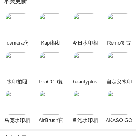
本类更新
icamera仿
Kapi相机
今日水印相
Remo复古
苹果相机中
App
机App
相机
文版
水印拍照
ProCCD复
beautyplus
自定义水印
app
古CCD胶片
美颜相机
相机
相机app
app
马克水印相
AirBrush官
鱼泡水印相
AKASO GO
机app
方版
机App
官方版