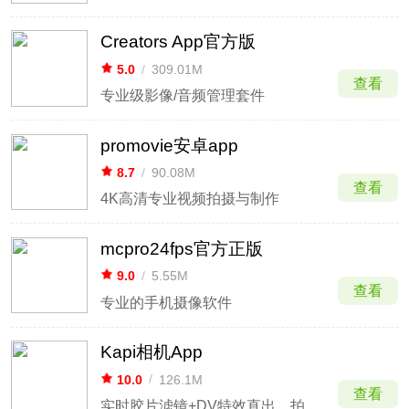
Creators App官方版
5.0
/
309.01M
查看
专业级影像/音频管理套件
promovie安卓app
8.7
/
90.08M
查看
4K高清专业视频拍摄与制作
mcpro24fps官方正版
9.0
/
5.55M
查看
专业的手机摄像软件
Kapi相机App
10.0
/
126.1M
查看
实时胶片滤镜+DV特效直出，拍出90年代质感大片