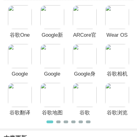
面的互联网生活体验。这些谷歌软件涵
盖了各种领域，包括浏览器、办公套
件、云存储、地图导航、邮件和通讯
等。其中就有大家所熟悉的：谷歌浏览
器、谷歌翻译、谷歌地图和谷歌相机等
谷歌One
Google新
ARCore官
Wear OS
等，这些谷歌app可以让用户能够更好
地组织、管理和利用互联网资源，提高
闻app
方版
by Google
生活和工作的效率，有需要的朋友可以
中国版
根据自己的需求选择下载哦！
Google
Google
Google身
谷歌相机
Play服务
Play 电影
份验证器
App
框架2026
App
安卓版
最新版
谷歌翻译
谷歌地图
谷歌
谷歌浏览
App
手机版中
app(Google
器安卓版
文版
Chrome)