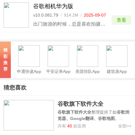
谷歌相机华为版
v10.0.081.790960413.20
/
914.2M
/
2025-09-07
查看
出门旅游的时候，总是喜欢拍摄各种的照片？那么手机对于像素、画质以及成像效果等都需要很高的要求了，本次带来的谷歌相机华为版，可以完美替代您的系统默认相机，结合谷歌相机的独特夜间算法，让您的华为手机夜间效果堪称无敌，绝不错过任何精彩瞬间。
精
彩
推
荐
申通快递App
平安证券App
美团排队App
建筑港App
猜您喜欢
谷歌旗下软件大全
谷歌旗下软件大全
整理提供了如
谷歌浏
览器、Google翻译、谷歌地图、
Google Play电影
等由谷歌公司开发的
共有
40
款应用
全部>>
app，旨在为用户提供方便、高效和全