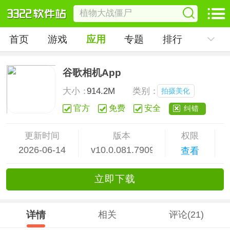
首页
游戏
应用
专题
排行
谷歌相机App
大小：
914.2M
类别：
拍摄美化
官方
免费
安全
纠错
更新时间
版本
权限
2026-06-14
v10.0.081.790960413.20
查看
立
即下
载
详情
相关
评论(21)