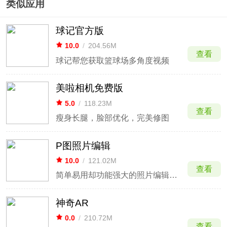
类似应用
球记官方版
10.0
/
204.56M
查看
球记帮您获取篮球场多角度视频
美啦相机免费版
5.0
/
118.23M
查看
瘦身长腿，脸部优化，完美修图
P图照片编辑
10.0
/
121.02M
查看
简单易用却功能强大的照片编辑处理P图工具
神奇AR
0.0
/
210.72M
查看