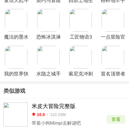
童话大乱斗
契约与冒险
西部土地生
粉碎地牢手
英雄传说
存内置菜单
机版
最新版
魔法的墨水
恐怖冰淇淋
工匠物语3
一点冒险官
手游
3正式版
最新版本
方版
我的世界快
水隐之城手
索尼克冲刺
冒名顶替者
照版
机版
2爆炸官方
3d最新版
版
类似游戏
米皮大冒险完整版
10.0
/
110.29M
查看
带着小狗Mimpi去解谜吧