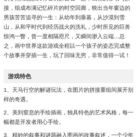
接，组成布满记忆碎片的时空回廊，映出当年窗边的
男孩苦苦追寻的一生：从幼年到垂暮，从沙漠到雪
山，从和平时代到经历战火的洗礼，少时所见的巨兽
惊鸿一瞥，曾一度相隔咫尺，又瞬间渺入云端…总
之，画中世界这款游戏全程以一个孩子的姿态完成整
个故事并穿插一生，玩了回味无穷，非常值得一试！
游戏特色
1、天马行空的解谜玩法，在图片的拼接重组间展开别
样的奇遇。
2、美到窒息的手绘插画，独具特色的艺术风格，每一
幅都是开发者用心手绘。
3、精妙的叙事和谜题融入图画的故事叙述，一个少年