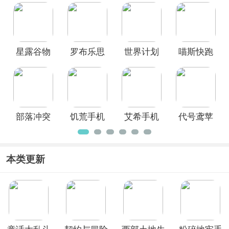
版
版
星露谷物
罗布乐思
世界计划
喵斯快跑
语原版最
Roblox手
缤纷舞台
手游安卓
新版
机版
日服
版
部落冲突
饥荒手机
艾希手机
代号鸢苹
先锋服
版
版
果版
本类更新