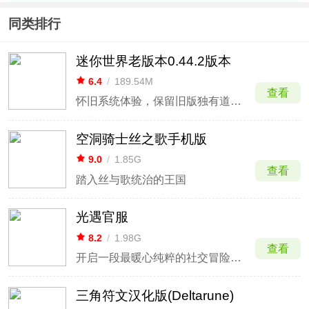
同类排行
迷你世界老版本0.44.2版本
6.4
/
189.54M
查看
怀旧系统体验，保留旧版独有道具与机制。
空洞骑士丝之歌手机版
9.0
/
1.85G
查看
踏入丝与歌统治的王国
光遇官服
8.2
/
1.98G
查看
开启一段最暖心纯粹的社交冒险体验
三角符文汉化版(Deltarune)