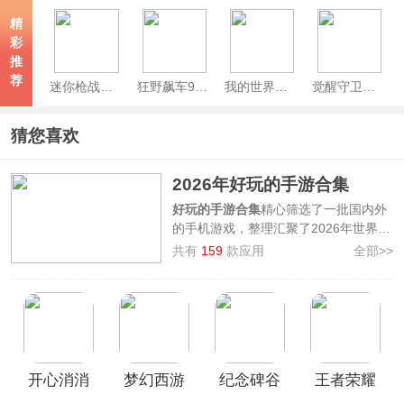
(Florence)
精
彩
推
荐
迷你枪战精英官方版
狂野飙车9竞速传奇手游
我的世界网易官方正版
觉醒守卫之战
猜您喜欢
2026年好玩的手游合集
好玩的手游合集
精心筛选了一批国内外
的手机游戏，整理汇聚了2026年世界各
地各种玩法题材类型的好玩手游，其中
共有
159
款应用
全部>>
有如
星露谷物语、喵斯快跑、原神、第
五人格、世界计划缤纷舞台、部落冲
突、Fate/GrandOrder、Roblox
等，
无论是模拟经营、音乐节奏、策略战
争、角色扮演等分类的好玩的手游您都
可以在其中找到，再也不用担心游戏荒
开心消消
梦幻西游
纪念碑谷
王者荣耀
了，欢迎前来本站挑选下载畅玩！
乐官方正
手游最新
破解版