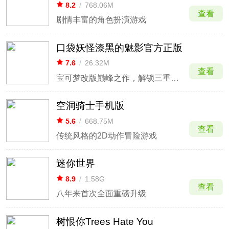
8.2
/
768.06M
查看
剧情丰富的角色扮演游戏
口袋妖怪漆黑的魅影官方正版
7.6
/
26.32M
查看
宝可梦改版巅峰之作，解锁三重平宇宙冒险
空洞骑士手机版
5.6
/
668.75M
查看
传统风格的2D动作冒险游戏
迷你世界
8.9
/
1.58G
查看
八年来首次全面重磅升级
树恨你Trees Hate You