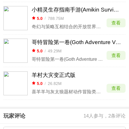
小精灵生存指南手游(Amikin Survival)
5.0
/
788.75M
查看
奇幻与策略互相结合的开放世界冒险生存游戏
哥特冒险第一卷(Goth Adventure Volume 1)手游
5.0
/
49.29M
查看
哥特冒险第一卷(Goth Adventure Volume 1)手游是一款像素风格的横版冒险游戏。在游戏中由玩家扮演的是一个骷髅魔法师，在四大场景中阻止邪恶巫师的计划，使用你的魔法去打败巫师来保护墓地之中的和平。
羊村大灾变正式版
5.0
/
26.82M
查看
喜羊羊与灰太狼题材动作冒险类手机游戏
玩家评论
14
人参与，2条评论