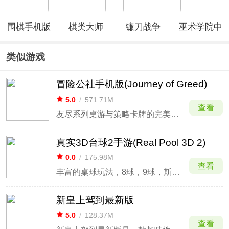
围棋手机版
棋类大师
镰刀战争
巫术学院中
(Scythe:
文版
Digital
类似游戏
Edition)手
机版
冒险公社手机版(Journey of Greed)
5.0
/
571.71M
查看
友尽系列桌游与策略卡牌的完美混血
真实3D台球2手游(Real Pool 3D 2)
0.0
/
175.98M
查看
丰富的桌球玩法，8球，9球，斯诺克。
新皇上驾到最新版
5.0
/
128.37M
查看