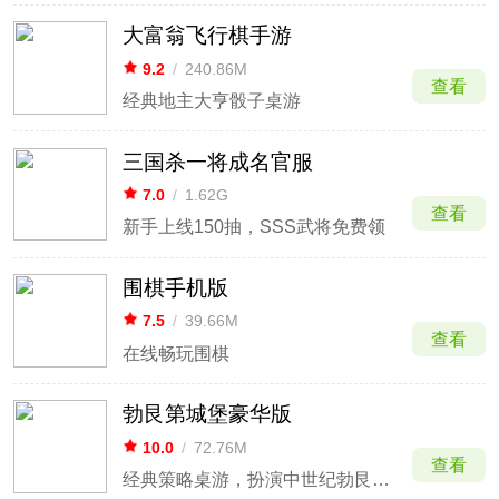
大富翁飞行棋手游
9.2
/
240.86M
查看
经典地主大亨骰子桌游
三国杀一将成名官服
7.0
/
1.62G
查看
新手上线150抽，SSS武将免费领
围棋手机版
7.5
/
39.66M
查看
在线畅玩围棋
勃艮第城堡豪华版
10.0
/
72.76M
查看
经典策略桌游，扮演中世纪勃艮第的贵族