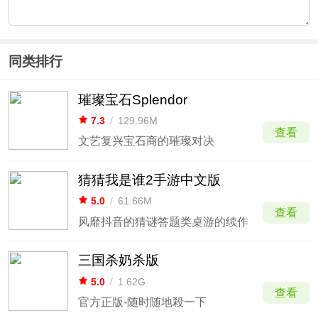
同类排行
璀璨宝石Splendor
7.3
/
129.96M
查看
文艺复兴宝石商的璀璨对决
猜猜我是谁2手游中文版
5.0
/
61.66M
查看
风靡抖音的猜谜答题类桌游的续作
三国杀奶杀版
5.0
/
1.62G
查看
官方正版-随时随地殺一下