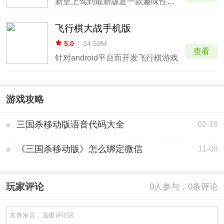
新皇上驾到最新版是一款趣味性十足的桌游游戏，该游戏原本是拥有线下实体卡牌的，玩家们可以和身边的小伙伴当面游玩，但现在他已经成功移植到了线上手机端，并且在最新版中还优化了多个系统方面，有效改善了玩家们1v1和娱乐模式的战斗体验。
飞行棋大战手机版
5.0
/
14.59M
查看
针对android平台而开发飞行棋游戏
游戏攻略
三国杀移动版语音代码大全
02-18
《三国杀移动版》怎么绑定微信
11-09
玩家评论
0
人参与，0条评论