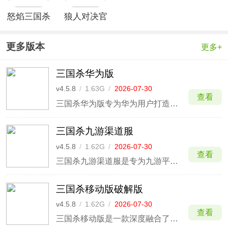
怒焰三国杀
狼人对决官
官方版
方正版
更多版本
更多+
三国杀华为版
v4.5.8
/
1.63G
/
2026-07-30
查看
三国杀华为版专为华为用户打造的渠道服版本，支持账号一键登录，确保玩家在高帧率对局中丝滑顺畅，更有专属七日礼包与新人成长特权助你快速起航；在三国杀游戏中，你将置身于魏蜀吴群四大势力割据的乱世，通过精心挑选拥有独特技能的三国名将，在身份局的尔虞我诈或双将模式的策略博弈中，巧妙运
三国杀九游渠道服
v4.5.8
/
1.62G
/
2026-07-30
查看
三国杀九游渠道服是专为九游平台玩家量身打造的渠道服版本，支持九游账号一键登录，并尊享平台独家的新手开荒礼包与成长福利补给。三国杀游戏不仅完美还原了经典的身份场对决，让你在主公、忠臣、反贼与内奸的身份博弈中，利用“杀、闪、锦囊”等手牌逻辑智取对手，更全面强化了公会城池系统，你
三国杀移动版破解版
v4.5.8
/
1.62G
/
2026-07-30
查看
三国杀移动版是一款深度融合了历史底蕴与美术美感的国民级策略手游，凭借恢弘的音效与经典博弈机制，为玩家重现了气势磅礴的三国乱世；三国杀手游中你将周旋于“主、忠、反、内”四大隐藏身份之间，无论是作为主忠方合力剿贼，还是化身反贼孤注一掷推翻主公，亦或是内奸蛰伏至最后开启巅峰对决，