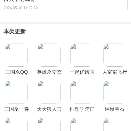
2024-05-10 11:22:19
本类更新
三国杀QQ
英雄杀变态
一起优诺国
大富翁飞行
版
版
际版
棋手游
三国杀一将
天天狼人官
推理学院官
璀璨宝石
成名双端互
方版
方版
Splendor
通版