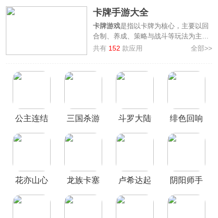
卡牌手游大全
卡牌游戏
是指以卡牌为核心，主要以回
合制、养成、策略与战斗等玩法为主的
手机游戏。玩家可以在游戏内通过各种
共有
152
款应用
全部>>
方式获得不同的卡牌，根据自己的策略
合理组合并运用这些卡牌进行战斗，制
定相应的战术获得胜利，通过升级、进
化以及合成等方式强化自己的卡牌，提
升战斗力。卡牌游戏的玩法有很多种，
包括常见的PVE、PVP、挑战副本或者
公主连结
三国杀游
斗罗大陆
绯色回响
关卡、竞技场等等。
3322软件站为各位小伙伴整理了
卡牌手
最新版
卡版本
武魂觉醒
手游
游大全
，其中包含了各种热门的卡牌手
官方版
游，如
如鸢、阴阳师、斗罗大陆魂师对
决
等，欢迎广大用户前来本站挑选下
载！
花亦山心
龙族卡塞
卢希达起
阴阳师手
之月官服
尔之门0.1
源
游官方正
折版
版