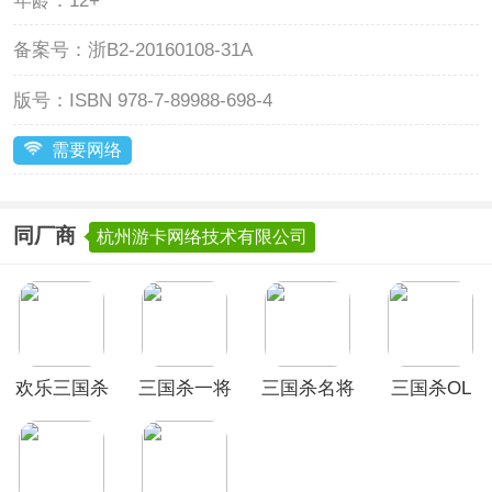
年龄：
12+
备案号：
浙B2-20160108-31A
版号：
ISBN 978-7-89988-698-4
需要网络
同厂商
杭州游卡网络技术有限公司
欢乐三国杀
三国杀一将
三国杀名将
三国杀OL
官服
成名双端互
传官方正版
互通版手游
通版