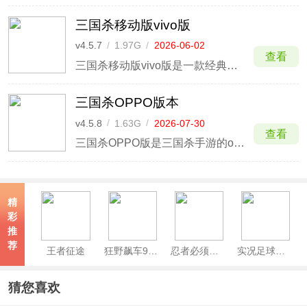
三国杀移动版vivo版
v4.5.7
/
1.97G
/
2026-06-02
查看
三国杀移动版vivo版是一款经典卡牌桌游策略游戏，经典主、忠、内、反身份玩法还原最初三国杀桌游的刺激体验，在桌面世界操控武将尽情厮杀。游戏设计300+三国时期武将，诸葛亮、董卓、司马昭等侯将相、英雄美人纷纷登场，每个武将还拥有专属技能，如曹操的奸雄、孙权的制衡、关羽的武圣等
三国杀OPPO版本
v4.5.8
/
1.63G
/
2026-07-30
查看
三国杀OPPO版是三国杀手游的oppo渠道服版本，支持oppo账号一键登录，更享专属福利礼包与丝滑流畅的竞技体验。这是一款硬核卡牌手游，游戏在身份局的尔虞我诈、排位赛的巅峰对决及多种创意模式中，你将化身名将博弈乾坤，凭智谋杀出重围，随时随地开启一场指尖上的谋略盛宴！
精
彩
推
荐
王者征途
狂野飙车9竞速传奇手游
忍者必须死3官服
实况足球官服
猜您喜欢