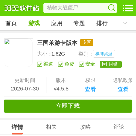
首页
游戏
应用
专题
排行
三国杀游卡版本
专区
大小：
1.62G
类别：
棋牌桌游
渠道
免费
安全
纠错
更新时间
版本
权限
隐私政策
2026-07-30
v4.5.8
查看
查看
立
即下
载
详情
相关
攻略
评论