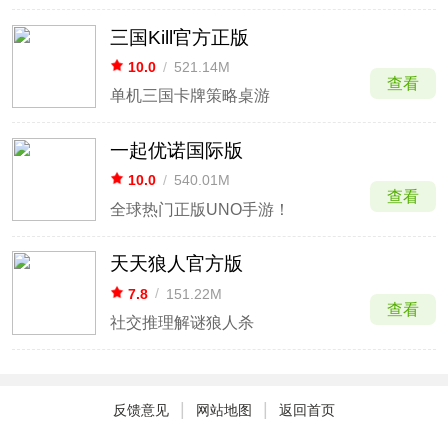
三国Kill官方正版
10.0
/
521.14M
查看
单机三国卡牌策略桌游
一起优诺国际版
10.0
/
540.01M
查看
全球热门正版UNO手游！
天天狼人官方版
7.8
/
151.22M
查看
社交推理解谜狼人杀
|
|
反馈意见
网站地图
返回首页