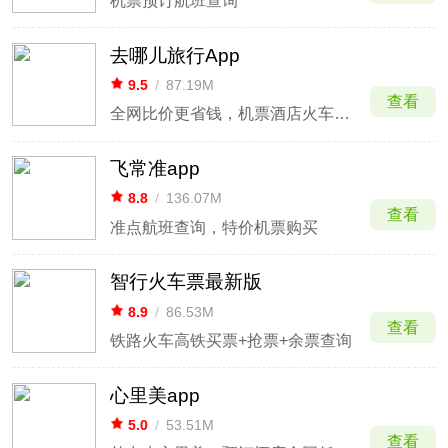
机票预订航班查询
去哪儿旅行App
9.5
/
87.19M
查看
全网比价更省钱，机票酒店火车票一站出行
飞常准app
8.8
/
136.07M
查看
准点航班查询，特价机票购买
智行火车票最新版
8.9
/
86.53M
查看
铁路火车高铁买票+抢票+余票查询
心里美app
5.0
/
53.51M
查看