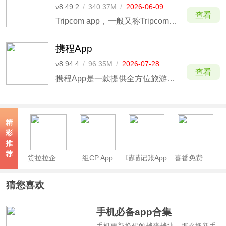
v8.49.2
/
340.37M
/
2026-06-09
查看
Tripcom app，一般又称Tripcom携程国际版，这是携程旅行网集团官方面向海外用户打造的一站式国际旅游服务软件，Tripcom软件在200多个国家和地区连接超过120万间酒店，拥有广泛强大的酒店网络，能够为客人提供不同的住宿选择，用户在携程Tripcom app中
携程App
v8.94.4
/
96.35M
/
2026-07-28
查看
携程App是一款提供全方位旅游服务的出行应用，用户可以通过它轻松预订酒店、机票、火车票、汽车票、景点门票、用车服务，选择跟团游、自由行、自驾游、邮轮及度假产品，并查阅丰富的旅游攻略，让出行安排更省心。
精
彩
推
荐
货拉拉企业版App
组CP App
喵喵记账App
喜番免费短剧APP
猜您喜欢
手机必备app合集
手机更新换代的越来越快，那么换新手