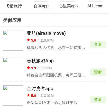
飞猪旅行
百高app
心里美app
ALL.com
App
APP
类似应用
亚航(airasia move)
5.0
/
119.67M
查看
机票和酒店优惠，尽在一站式旅游APP
春秋旅游App
9.3
/
33.13M
查看
特价自由行跟团机票，每周三限时抢购
金时房客app
5.0
/
113.02M
查看
创新型OTA线上酒店预订平台