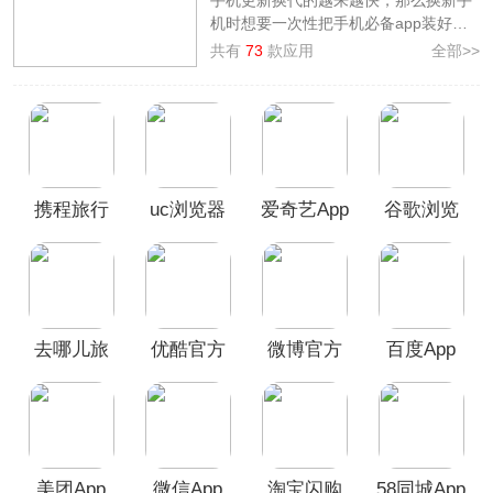
机时想要一次性把手机必备app装好，
不妨来看看本站整理制作的
手机必备
共有
73
款应用
全部>>
app合集
，提供了如
58同城、百度、美
团、微信、淘宝闪购
等大家平时使用频
率比较高的app，而且这些应用可以让
用户更方便地进行各种操作，提高生活
和工作效率。当然这些手机装机必备软
件功能不同、适用人群也不一样，大家
携程旅行
uc浏览器
爱奇艺App
谷歌浏览
可以根据个人需求和偏好进行下载。
App
手机版
器安卓版
去哪儿旅
优酷官方
微博官方
百度App
行App
版
版
美团App
微信App
淘宝闪购
58同城App