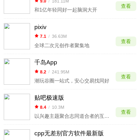
9.0
/
181.11M
查看
和1亿年轻同好一起脑洞大开
pixiv
7.1
/
36.63M
查看
全球二次元创作者聚集地
千岛App
8.2
/
241.95M
查看
潮玩谷圈一站式，安心交易找同好
贴吧极速版
8.4
/
10.3M
查看
以兴趣主题聚合志同道合者的互动平台
cpp无差别官方软件最新版