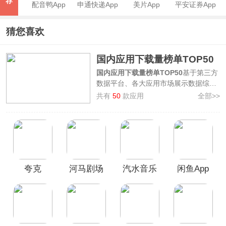
荐
配音鸭App
申通快递App
美片App
平安证券App
猜您喜欢
国内应用下载量榜单TOP50
国内应用下载量榜单TOP50
基于第三方
数据平台、各大应用市场展示数据综合
整理制作而成。上榜的软件包括
红果免
共有
50
款应用
全部>>
费短剧App、豆包App、云闪付App、
京东App、DeepSeek App、抖音商城
App、河马剧场App、夸克App等
，罗
列出了下载量较大的前五十名热门
App。
本榜单仅供参考，旨在为广大用户提供
夸克
河马剧场
汽水音乐
闲鱼App
客观、真实的信息。3322软件站将依据
权威数据源定期对榜单进行更新和优
App
App
化，确保榜单的时效性和参考价值。