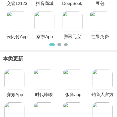
交管12123
抖音商城
DeepSeek
豆包
App
App
云闪付App
京东App
腾讯元宝
红果免费
App
短剧App
本类更新
赛氪App
时代峰峻
饭角app
钓鱼人官方
Fanclub最
正版
新版