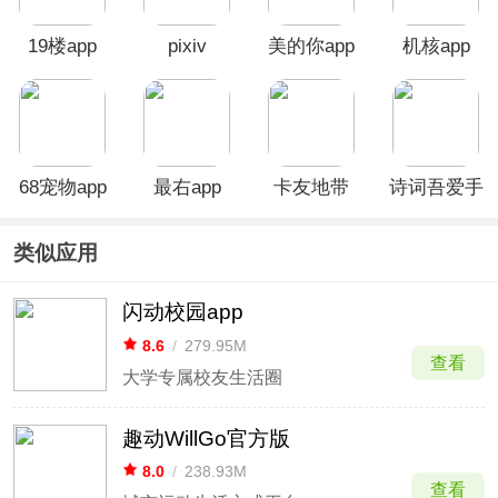
19楼app
pixiv
美的你app
机核app
68宠物app
最右app
卡友地带
诗词吾爱手
App
机版
类似应用
闪动校园app
8.6
/
279.95M
查看
大学专属校友生活圈
趣动WillGo官方版
8.0
/
238.93M
查看