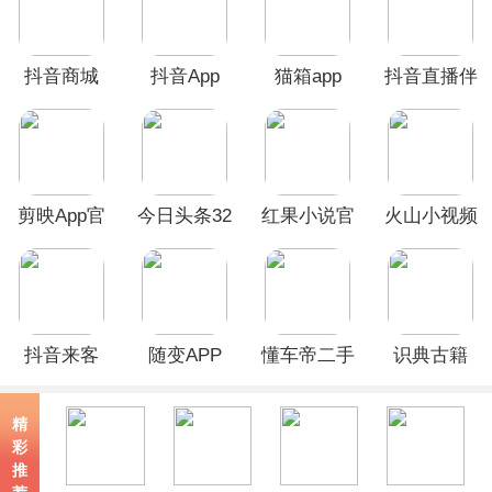
抖音商城
抖音App
猫箱app
抖音直播伴
App
侣app
剪映App官
今日头条32
红果小说官
火山小视频
方版
位版本
方版
官方版
抖音来客
随变APP
懂车帝二手
识典古籍
App
车官方版
App
app
精
彩
推