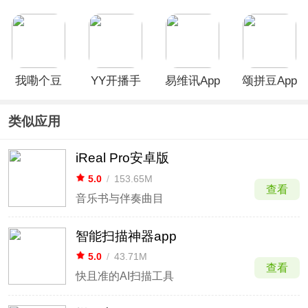
App
App
app
我嘞个豆
YY开播手
易维讯App
颂拼豆App
App
机版
类似应用
iReal Pro安卓版
5.0
/
153.65M
查看
音乐书与伴奏曲目
智能扫描神器app
5.0
/
43.71M
查看
快且准的AI扫描工具