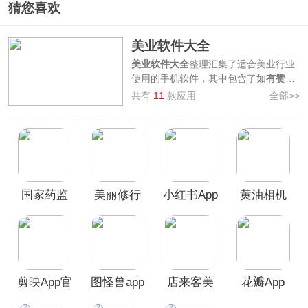
猜您喜欢
美业软件大全
美业软件大全
整理汇集了适合美业行业
使用的手机软件，其中包含了如
有赞美
业app、店来客美业app、稿定设计
共有
11
款应用
全部>>
app、化妆品监管app、美丽修行app
等，都是美业人必备的工具软件，涉及
美业店铺管理、美业作图、化妆品成分
查询等多方面功能，帮助美业人提高效
率，欢迎广大用户前来本站挑选免费下
载使用！
国家药监
美丽修行
小红书App
黄油相机
局化妆品
app
App
监管app
剪映App官
图怪兽app
店来客美
花瓣App
方版
业通App