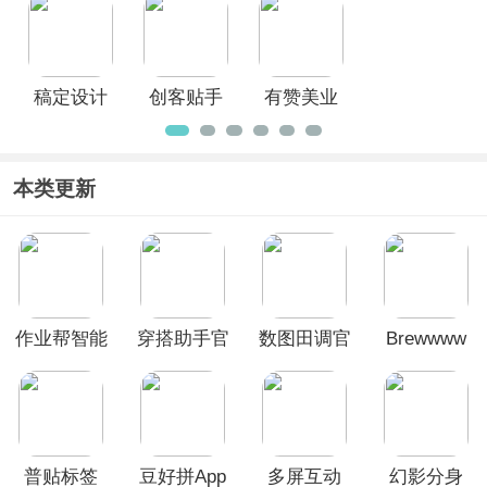
稿定设计
创客贴手
有赞美业
App
机版
app
本类更新
作业帮智能
穿搭助手官
数图田调官
Brewwww
App
方版
方版
布噜噜
普贴标签
豆好拼App
多屏互动
幻影分身