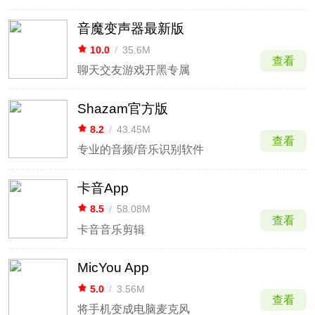
音魔变声器最新版
10.0
/
35.6M
查看
聊天交友游戏开黑专属
Shazam官方版
8.2
/
43.45M
查看
专业的音频/音乐识别软件
卡音App
8.5
/
58.08M
查看
卡音音乐剪辑
MicYou App
5.0
/
3.56M
查看
将手机变成电脑麦克风