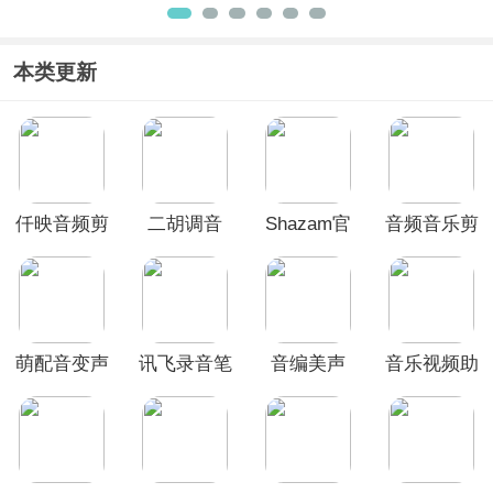
王App
App
具箱
App
本类更新
仟映音频剪
二胡调音
Shazam官
音频音乐剪
辑app
App
方版
辑手机版
萌配音变声
讯飞录音笔
音编美声
音乐视频助
器app
app
app
手免费版