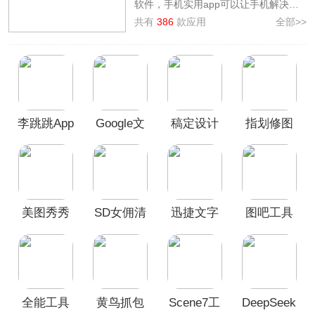
软件，手机实用app可以让手机解决很
多我们生活中的麻烦。为此，本站专门
共有
386
款应用
全部>>
整理制作了
手机实用软件大合集
，其中
就有多功能小工具——一个木函app、
设计排版神器——稿定设计app、多功
能的修图神器——美图秀秀app、文件
同步备份工具——坚果云app等等，软
件涉及的实用功能广泛、全面，让我们
李跳跳App
Google文
稿定设计
指划修图
一起来看看这里面有没有你需要的应用
吧！
官方正版
字转语音
App
App官方版
引擎
美图秀秀
SD女佣清
迅捷文字
图吧工具
手机版
理内存工
识别app
箱App
具(SD
Maid)
全能工具
黄鸟抓包
Scene7工
DeepSeek