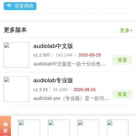
需要网络
更多版本
更多+
audiolab中文版
v1.2.997
/
143.14M
/
2025-09-29
查看
audiolab中文版是一款十分出色、专业的音频处理软件，通过它用户既可以修改音效效果，也可以录制音频、剪裁音频，甚至你还可以轻松实现音频的变速、升调、降调、增益、噪声、变音、均衡器等效果！
audiolab专业版
v1.3.24
/
56.24M
/
2026-06-01
查看
audiolab pro（专业版）是一款功能全面的音频编辑软件，适合音乐创作、剪辑和后期处理等多种场景使用。 软件支持音频拼接、剪裁、格式转换、标签编辑、变声、变速、变调、录音、声道合成等数十种功能，几乎涵盖了日常音频处理的常见需求。
精
彩