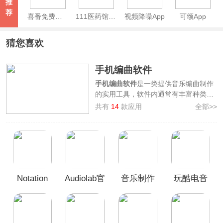
推
荐
喜番免费短剧APP
111医药馆App
视频降噪App
可颂App
猜您喜欢
手机编曲软件
手机编曲软件
是一类提供音乐编曲制作
的实用工具，软件内通常有丰富种类的
乐器模拟、音轨编辑、音效调整的功
共有
14
款应用
全部>>
能，用户能够在手机上进行基础的编曲
操作，但相较于专业的电脑版编曲软件
仍存在一定操作局限，但可以胜任基础
性编曲工作。
3322软件站整理汇集了一批好用的编曲
制作APP，其中包含如
MuseScore、
Notation
Audiolab官
音乐制作
玩酷电音
Cubase、Medly、音乐制作工坊
等手
机软件，灵感时刻随时拿起手机制作编
Pad安卓版
方正版
工坊官方
2026最新
曲，欢迎广大用户前来下载使用！
版
版