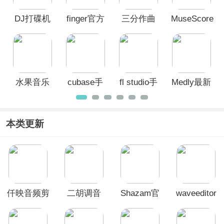
DJ打碟机
finger官方
三分作曲
MuseScore
模拟器手
版
中文安卓
手机版
机版
版
(musicLine)
水果音乐
cubase手
fl studio手
Medly最新
制作软件
机版
机版
版
手机版
本类更新
仟映音频剪
二胡调音
Shazam官
waveeditor
辑app
App
方版
手机版