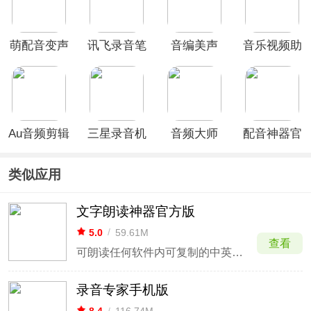
萌配音变声
讯飞录音笔
音编美声
音乐视频助
器app
app
app
手免费版
Au音频剪辑
三星录音机
音频大师
配音神器官
软件官方正
app最新版
app
方版
版
类似应用
文字朗读神器官方版
5.0
/
59.61M
查看
可朗读任何软件内可复制的中英文文字和网页
录音专家手机版
8.4
/
116.74M