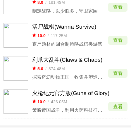
8.0
/
191.49M
查看
制定战略，以少胜多，守卫家园
活尸战棋(Wanna Survive)
10.0
/
117.25M
查看
丧尸题材的回合制策略战棋类游戏
利爪大乱斗(Claws & Chaos)
5.0
/
374.48M
查看
探索奇幻动物王国，收集并塑造各种萌趣可爱的动物。
火枪纪元官方版(Guns of Glory)
10.0
/
426.05M
查看
策略帝国战争，利用火药科技征服欧洲大陆。