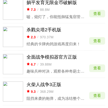
躺平发育无限金币破解版
7.3
/
88.8M
查看
嘘，熄灯了，你能抵御猛鬼宿管的gank吗？
杀戮尖塔2手机版
2.3
/
970.37M
查看
经典的卡牌肉鸽游戏再度归来！
全面战争模拟器官方正版
6.7
/
39.88M
查看
趣味兵种对决，观察各种奇葩士兵混战。
火柴人战争3正版
9.3
/
368.29M
查看
阻挡来袭的炮弹，成为冻结整个军团的暴风雪