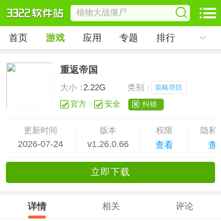
首页
游戏
应用
专题
排行
重返帝国
大小：
2.22G
类别：
策略塔防
官方
安全
纠错
更新时间
版本
权限
隐私
2026-07-24
v1.26.0.66
查看
查
立
即下
载
详情
相关
评论