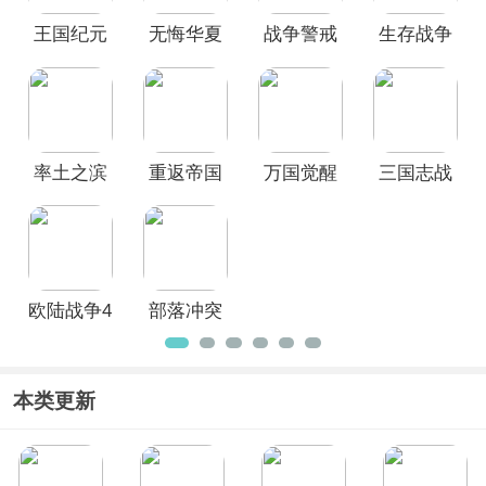
即时战略手游具有高真实度的战争场
王国纪元
无悔华夏
战争警戒
生存战争
景、出色的策略平衡性。本榜单仅供参
考使用，旨在向玩家推荐十大好玩的即
手游
官方版
正版中文
时战略手游，如果对于该榜单您有更好
版
的建议，欢迎在评论区留言反馈。
率土之滨
重返帝国
万国觉醒
三国志战
官方正版
官方最新
略版官方
版
版
欧陆战争4
部落冲突
拿破仑
官方正版
本类更新