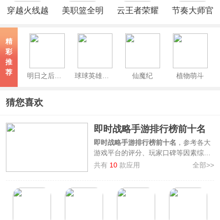
穿越火线越
美职篮全明
云王者荣耀
节奏大师官
南服手机版
星NBA2K手
世界
方正版
游
精
彩
推
荐
明日之后官方正版
球球英雄官方版
仙魔纪
植物萌斗
猜您喜欢
即时战略手游排行榜前十名
即时战略手游排行榜前十名
，参考各大
游戏平台的评分、玩家口碑等因素综合
整理制作而来，上榜的游戏有部落冲
共有
10
款应用
全部>>
突、万国觉醒、三国志战略版、欧陆战
争4拿破仑、重返帝国、率土之滨、王
国纪元、无悔华夏、战争警戒、生存战
争，快来看看你喜爱的即时战略手游是
否也在其中！