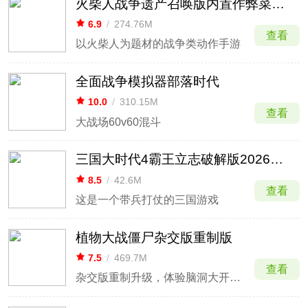
火柴人战争遗产召唤版内置作弊菜单最新版
6.9
/
274.76M
查看
以火柴人为题材的战争类动作手游
全面战争模拟器部落时代
10.0
/
310.15M
查看
大战场60v60混斗
三国大时代4霸王立志破解版2026最新版
8.5
/
42.6M
查看
这是一个带兵打仗的三国游戏
植物大战僵尸杂交版重制版
7.5
/
469.7M
查看
杂交版重制升级，体验脑洞大开的植物杂交对战