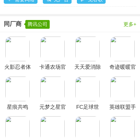
同厂商
腾讯公司
更多+
火影忍者体
卡通农场官
天天爱消除
奇迹暖暖官
验服
方正版
官方版
方版
星痕共鸣
元梦之星官
FC足球世
英雄联盟手
方正版
界
游最新版本