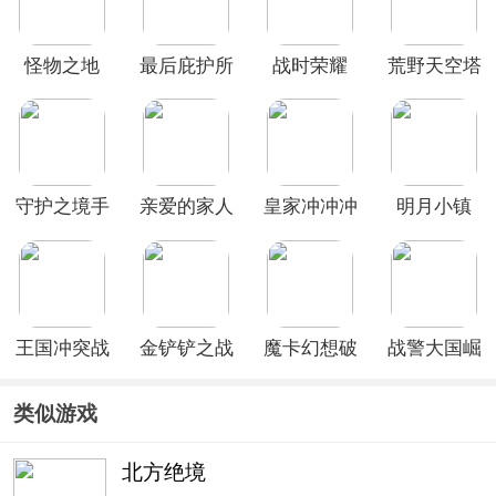
怪物之地
最后庇护所
战时荣耀
荒野天空塔
瘟疫
防最新版
守护之境手
亲爱的家人
皇家冲冲冲
明月小镇
游
们游戏
国际服
王国冲突战
金铲铲之战
魔卡幻想破
战警大国崛
斗模拟官方
美测服最新
解版
起0.1折手
版
版
游
类似游戏
北方绝境