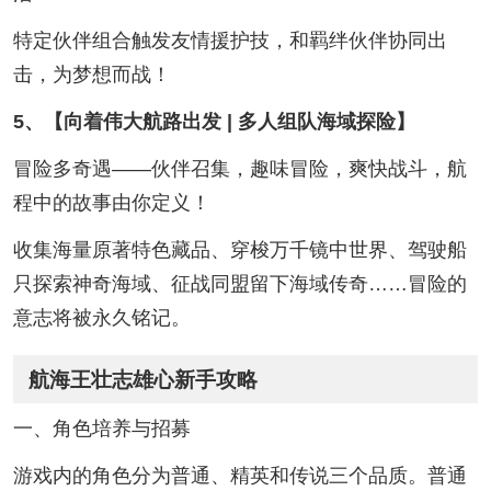
特定伙伴组合触发友情援护技，和羁绊伙伴协同出
击，为梦想而战！
5、【向着伟大航路出发 | 多人组队海域探险】
冒险多奇遇——伙伴召集，趣味冒险，爽快战斗，航
程中的故事由你定义！
收集海量原著特色藏品、穿梭万千镜中世界、驾驶船
只探索神奇海域、征战同盟留下海域传奇……冒险的
意志将被永久铭记。
航海王壮志雄心新手攻略
一、角色培养与招募
游戏内的角色分为普通、精英和传说三个品质。普通