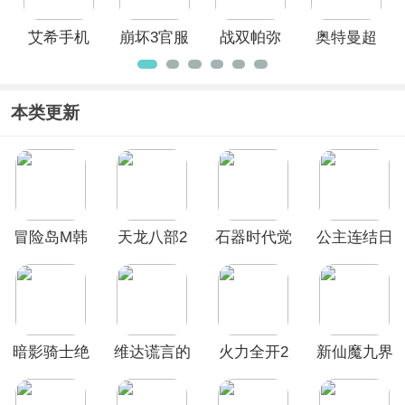
艾希手机
崩坏3官服
战双帕弥
奥特曼超
版
什手游
时空英雄
官方正版
本类更新
冒险岛M韩
天龙八部2
石器时代觉
公主连结日
服
手游官服
醒官方版
服
暗影骑士绝
维达谎言的
火力全开2
新仙魔九界
命旅途官方
瘟疫中文版
城市狂热虫
破解版
正版
虫汉化版最