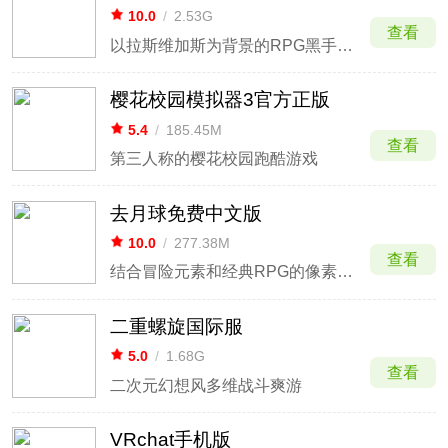
10.0
/
2.53G
查看
以拉斯维加斯为背景的RPG黑手党和犯罪在线游戏
樱花校园模拟器3官方正版
5.4
/
185.45M
查看
第三人称的樱花校园跑酷游戏
去月球免费中文版
10.0
/
277.38M
查看
结合冒险元素和经典RPG的像素画微型游戏
二重螺旋国际服
5.0
/
1.68G
查看
二次元幻想风多维战斗爽游
VRchat手机版