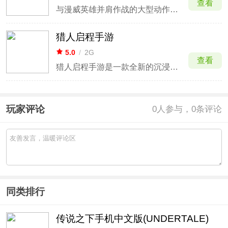
查看
与漫威英雄并肩作战的大型动作RPG
猎人启程手游
5.0
/
2G
查看
猎人启程手游是一款全新的沉浸式冒险RPG自由探索猎人世界手游，以经典热血人气动漫全职猎人为背景故事，邀请原班日本声优配音，收录数十名经典人气角色，处处可见广大壮阔的经典场景完美结合CG动画，100%真实还原猎人世界，哪怕没有看过原作，也能跟随游戏推进体验全新内容。
玩家评论
0
人参与，0条评论
同类排行
传说之下手机中文版(UNDERTALE)