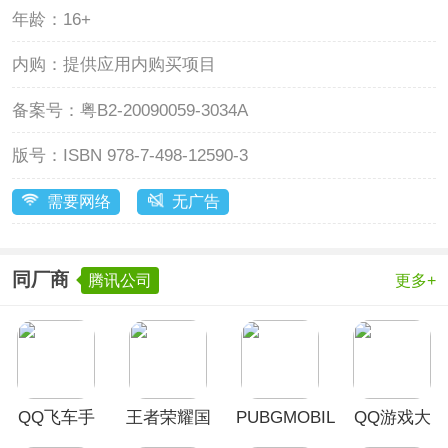
年龄：
16+
内购：
提供应用内购买项目
备案号：
粤B2-20090059-3034A
版号：
ISBN 978-7-498-12590-3
需要网络
无广告
同厂商
腾讯公司
更多+
QQ飞车手
王者荣耀国
PUBGMOBILE
QQ游戏大
游体验服
际服
台服
厅app