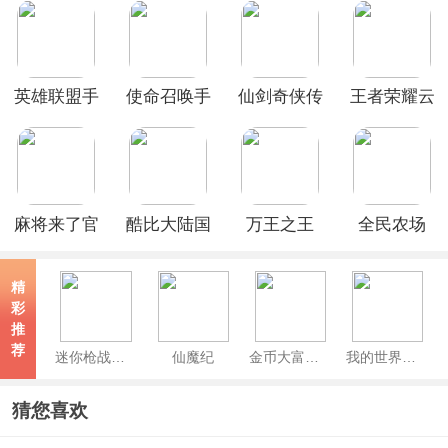
英雄联盟手
使命召唤手
仙剑奇侠传
王者荣耀云
游最新版本
游国际服官
手游官方版
游戏官方正
方正版(Call
版
of Duty)
麻将来了官
酷比大陆国
万王之王
全民农场
方最新版
际服
3D官方正
版
精
彩
推
荐
迷你枪战精英官方版
仙魔纪
金币大富翁官方版
我的世界网易官方正版
猜您喜欢