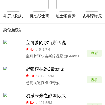
新版
斗罗大陆武
机动战士高
迪士尼像素
战界泽诺尼
魂觉醒免费
达
冒险手游
亚手游
版
UCENGAGE
类似游戏
官方正版
宝可梦阿尔宙斯传说
4.4
/
541.7M
查看
宝可梦阿尔宙斯传说是由Game Freak开发的Nintendo Switch动作类角色扮演手游。游戏里面画风非常的唯美，并且游戏采用3D引擎为玩家展现出了一个非常精美的宝可梦世界，玩家可以在这里体验到十分刺激的主线剧情，尽情的捕捉各种可爱的宝可梦，然后与它们一同冒险，并结识超多
野狼模拟器2最新版
10.0
/
122.72M
查看
超现实逼真模拟野狼
漫威未来之战国际服
8.4
/
121.55M