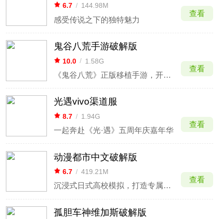
6.7
/
144.98M
查看
感受传说之下的独特魅力
鬼谷八荒手游破解版
10.0
/
1.58G
查看
《鬼谷八荒》正版移植手游，开放沙盒修仙
光遇vivo渠道服
8.7
/
1.94G
查看
一起奔赴《光·遇》五周年庆嘉年华
动漫都市中文破解版
6.7
/
419.21M
查看
沉浸式日式高校模拟，打造专属校园日常
孤胆车神维加斯破解版