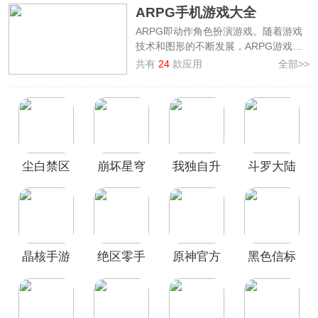
ARPG手机游戏大全
ARPG即动作角色扮演游戏。随着游戏
技术和图形的不断发展，ARPG游戏的
画面、剧情和游戏性都得到了极大的提
共有
24
款应用
全部>>
升，成为了游戏市场中备受瞩目的一类
游戏。为此今天小编就为大家整理了
ARPG手机游戏大全
，其中就有热门的
艾希、绝区零、崩坏3、战双帕弥什、
黑色信标、尘白禁区等。在这些ARPG
游戏中玩家可以扮演角色，在一个游戏
尘白禁区
崩坏星穹
我独自升
斗罗大陆
世界中探索、冒险、战斗，并通过升级
角色和获取装备来不断提升实力，欢迎
手游官方
铁道官服
级Arise
猎魂世界
前来本站免费下载安装。
正版
晶核手游
绝区零手
原神官方
黑色信标
游官方正
正版
官方最新
版
版