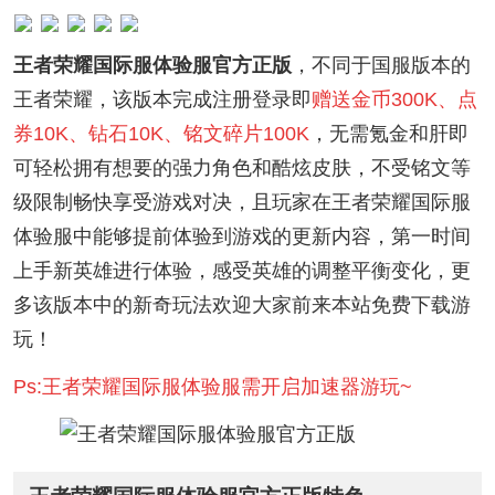
王者荣耀国际服体验服官方正版
，不同于国服版本的
王者荣耀，该版本完成注册登录即
赠送金币300K、点
券10K、钻石10K、铭文碎片100K
，无需氪金和肝即
可轻松拥有想要的强力角色和酷炫皮肤，不受铭文等
级限制畅快享受游戏对决，且玩家在王者荣耀国际服
体验服中能够提前体验到游戏的更新内容，第一时间
上手新英雄进行体验，感受英雄的调整平衡变化，更
多该版本中的新奇玩法欢迎大家前来本站免费下载游
玩！
Ps:王者荣耀国际服体验服需开启加速器游玩~