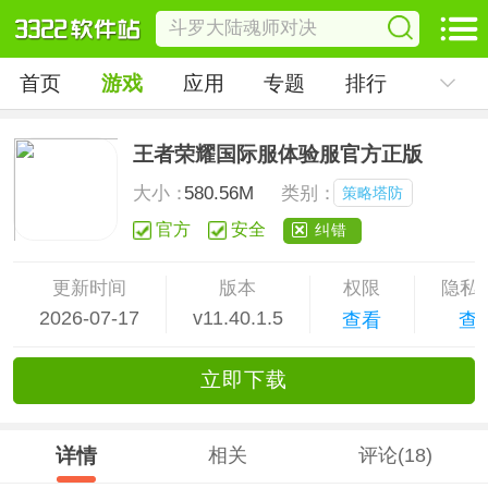
首页
游戏
应用
专题
排行
王者荣耀国际服体验服官方正版
大小：
580.56M
类别：
策略塔防
官方
安全
纠错
更新时间
版本
权限
隐私
2026-07-17
v11.40.1.5
查看
查
立
即下
载
详情
相关
评论(18)