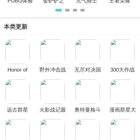
PUBG体验
金铲铲之
元气骑士
王者荣耀
服官方正
战体验服
测试服
国际服体
版
验服官方
正版
本类更新
Honor of
野外冲击战
无尽对决国
300大作战
Kings国际
官方正版
际服官方正
哔哩哔哩版
服
版
本
远古群星
火影战记最
奥特曼格斗
漫画群星大
新破解版
之热血英雄
集结手游
5v5