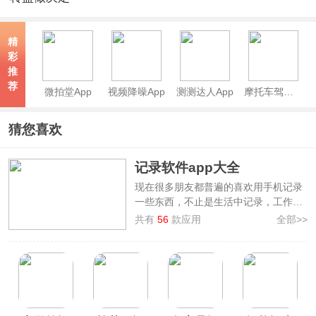
app
精
彩
推
荐
微拍堂App
视频降噪App
测测达人App
摩托车驾考app
猜您喜欢
记录软件app大全
现在很多朋友都普遍的喜欢用手机记录
一些东西，不止是生活中记录，工作
中、学习中、各种活动中都可以用
手机
共有
56
款应用
全部>>
记录软件
记录下来，成长和回忆是用点
滴累积起来的，生活中遇见一些美好的
景色，第一想到的就是把它记录下来。
本站特地为喜欢记录的用户整理制作了
记录软件app大全
，提供了如
有道云笔
记、随手记、印象笔记、智能备忘录
等