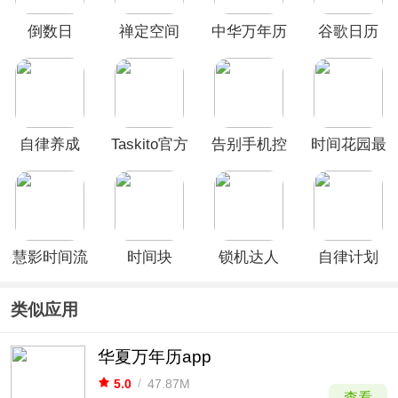
倒数日
禅定空间
中华万年历
谷歌日历
日历最新版
app官方版
自律养成
Taskito官方
告别手机控
时间花园最
app
最新版本
新版
慧影时间流
时间块
锁机达人
自律计划
app
app
app
类似应用
华夏万年历app
5.0
/
47.87M
查看