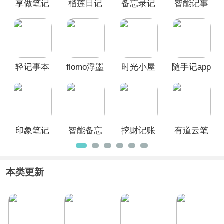
享做笔记
榴莲日记
备忘录记
智能记事
手机记录软件，可以让大家更加快捷的
记录重要的内容，让工作变得更加简
app
App
事本App
本App
单，让学习变得更加容易，让生活变得
更有意义，欢迎广大用户前来本站挑选
下载使用。
轻记事本
flomo浮墨
时光小屋
随手记app
App
笔记app
官方版
印象笔记
智能备忘
挖财记账
有道云笔
App
录App
app
记App
本类更新