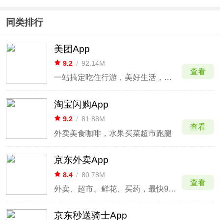
同类排行
美团App
9.2
/
92.14M
查看
一站搞定吃住行游，美好生活，美团随行
淘宝闪购App
9.2
/
81.88M
查看
外卖美食咖啡，水果买菜超市跑腿
京东外卖App
8.4
/
80.78M
查看
外卖、超市、鲜花、买药，最快9分钟送到手
京东秒送骑士App