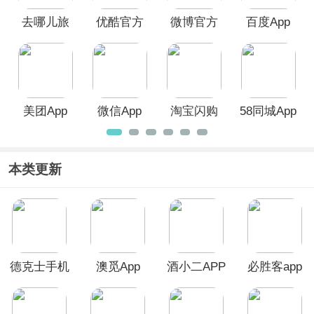
去哪儿旅
优酷官方
微博官方
百度App
行App
版
版
美团App
微信App
淘宝闪购
58同城App
App
本类更新
德克士手机
澳觅App
酒小二APP
必胜客app
点餐App
最新版本