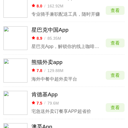
8.0
/
162.92M
查看
专业骑手兼职配送工具，随时开赚
星巴克中国App
8.9
/
85.35M
查看
星巴克App，解锁你的线上咖啡生活
熊猫外卖app
7.8
/
129.88M
查看
海外中餐中超外卖平台
肯德基App
7.5
/
79.6M
查看
宅急送外卖订餐享APP超省价
澳觅App