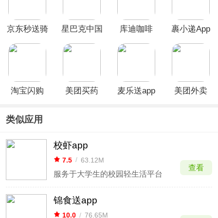
京东秒送骑
星巴克中国
库迪咖啡
裹小递App
士App
App
app
淘宝闪购
美团买药
麦乐送app
美团外卖
App
app
App
类似应用
校虾app
7.5
/
63.12M
查看
服务于大学生的校园轻生活平台
锦食送app
10.0
/
76.65M