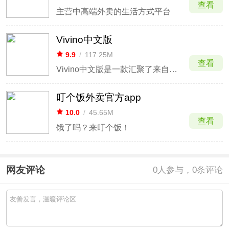
查看
主营中高端外卖的生活方式平台
Vivino中文版
9.9
/
117.25M
查看
Vivino中文版是一款汇聚了来自全球3000万用户的葡萄酒识别应用。这款软件无论你是初学者、葡萄酒爱好者还是专业品酒大师，都能让你轻松掌握葡萄酒的世界，让选酒品酒变得简单有趣。
叮个饭外卖官方app
10.0
/
45.65M
查看
饿了吗？来叮个饭！
网友评论
0
人参与，0条评论