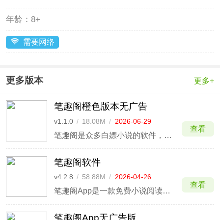
年龄：
8+
需要网络
更多版本
更多+
笔趣阁橙色版本无广告
v1.1.0
/
18.08M
/
2026-06-29
查看
笔趣阁是众多白嫖小说的软件，现如今各种版本笔趣阁层出不穷，许多都需要看广告、做任务才能进行阅读，给用户们带来极其不便，而本次为大家提供的是笔趣阁橙色版本无广告，该版本已帮助大家去除广告，绿色、安全、免费，安装后可直接畅快阅读小说，内置海量资源小说，提供多种小说分类，直接筛选
笔趣阁软件
v4.2.8
/
58.88M
/
2026-04-26
查看
笔趣阁App是一款免费小说阅读软件，引入海量优质书源，玄幻修仙、都市爽文、古言言情等连载、完本小说应有具有，让用户告别书荒。通过专业搜索引擎，用户只需输入小说名称，平台将自动列出多个书源，帮助用户快速找到所需的小说，提升整体阅读效率。
笔趣阁App无广告版