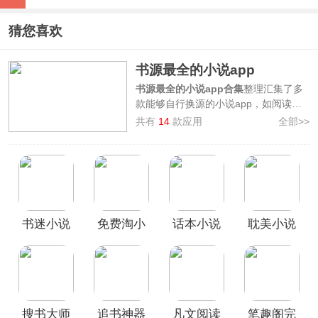
猜您喜欢
书源最全的小说app
书源最全的小说app合集
整理汇集了多
款能够自行换源的小说app，如阅读
3.0、笔趣阁app、追书神器app等，这
共有
14
款应用
全部>>
些软件都是自带书源，同时软件还支持
自己导入书源的哦！无论你喜欢哪种类
型的小说，都能让你自由地导入你喜欢
的书源，享受更多阅读的乐趣，感兴趣
的朋友可以下载试试哦！
书迷小说
免费淘小
话本小说
耽美小说
APP官方
说最新版
免费阅读
大全app
版
手机版
搜书大师
追书神器
凡文阅读
笔趣阁完