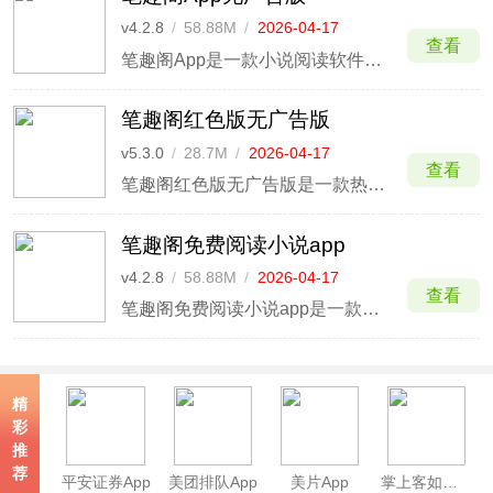
v4.2.8
/
58.88M
/
2026-04-17
查看
笔趣阁App是一款小说阅读软件，内置多个全网优质书源，玄幻、都市言情、悬疑、科幻等类型小说应有尽有。软件内多个书源可随时切换，用户在阅读过程中，若出现乱码、错别字或者是无法加载等现象，可直接选择其他书源继续阅读。
笔趣阁红色版无广告版
v5.3.0
/
28.7M
/
2026-04-17
查看
笔趣阁红色版无广告版是一款热门的免费小说、漫画阅读软件，该版本没有广告，无需会员，非常适合用户使用！ 笔趣阁红色版无广告版相较于其他笔趣阁而言，它的界面简洁，用户可以在页面处进行筛选、分类选择不同板块的小说或漫画，点击即可阅读。
笔趣阁免费阅读小说app
v4.2.8
/
58.88M
/
2026-04-17
查看
笔趣阁免费阅读小说app是一款可以在线免费看小说的手机应用软件，也是小说爱好者必备的阅读APP。界面清爽简洁，功能齐全，拥有海量的小说资源，涵盖现代、玄幻、言情、武侠、科幻、都市等不同分类。
精
彩
推
荐
平安证券App
美团排队App
美片App
掌上客如云App