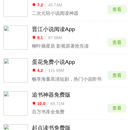
7.2
/
45.74M
查看
二次元轻小说阅读神器
晋江小说阅读App
9.1
/
87.06M
查看
柳叶摘星辰 影视原著抢先读
蛋花免费小说App
4.2
/
115.99M
查看
畅享海量高清短剧，热门小说听书
追书神器免费版
10.0
/
65.71M
查看
百万书库全免费
起点读书免费版