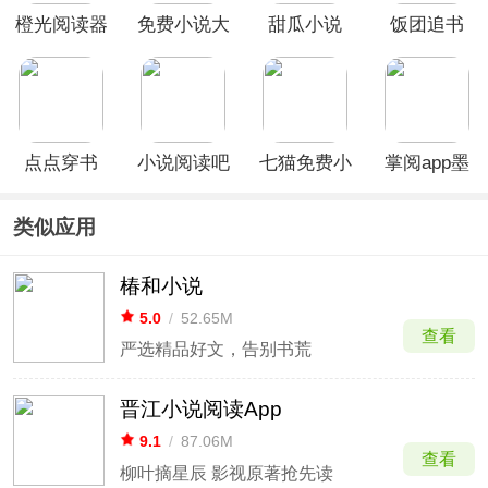
橙光阅读器
免费小说大
甜瓜小说
饭团追书
app
全app最新
App
app
版
点点穿书
小说阅读吧
七猫免费小
掌阅app墨
App
app
说App
水屏版
类似应用
椿和小说
5.0
/
52.65M
查看
严选精品好文，告别书荒
晋江小说阅读App
9.1
/
87.06M
查看
柳叶摘星辰 影视原著抢先读