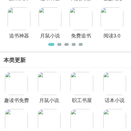
手机版
免费版
官方最新
美版2026
版
最新版
追书神器
月鼠小说
免费追书
阅读3.0
换源版
app
内置书源
版app
本类更新
趣读书免费
月鼠小说
职工书屋
话本小说
小说App
app
app
App