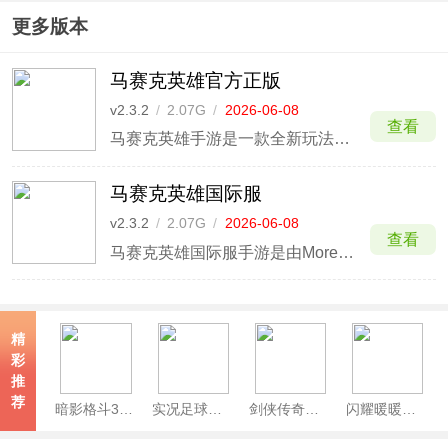
更多版本
马赛克英雄官方正版
v2.3.2
/
2.07G
/
2026-06-08
查看
马赛克英雄手游是一款全新玩法的放置像素风RPG手游，这次带来的也正是游戏的国际服版本，玩家可以在这里与来自亚洲地区的玩家共同组队冒险、PK竞技、交流玩法。作为魔兔网络在《乱斗堂》后的又一全新力作，游戏以偏日式王道的主线为核心，搭配精致复古的像素风，虽然游戏整体为像素，但当进
马赛克英雄国际服
v2.3.2
/
2.07G
/
2026-06-08
查看
马赛克英雄国际服手游是由More2Game制作推出的一款高福利像素风的放置RPG手游，相较于国内版而言，更新速度更快，大家可以提前体验游戏推出的最新玩法，以及支持中文、英文等多种语言系统，供大家自由选择，还能与国外玩家一起游玩。
精
彩
推
荐
暗影格斗3官方版
实况足球官服
剑侠传奇手游
闪耀暖暖官服