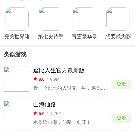
为渠道服
为版
华为版
之门官方正
版
完美世界诸
第七史诗手
青鸾繁华录
想要成为影
神之战华为
游九游版
华为版
之实力者手
版
游台服
类似游戏
逗比人生官方最新版
6.0
/
6.9M
查看
看一个逗比的人过完一生，感觉我也像个逗比
山海仙路
5.0
/
1.75G
查看
水墨绘山海，仙路一剑开！