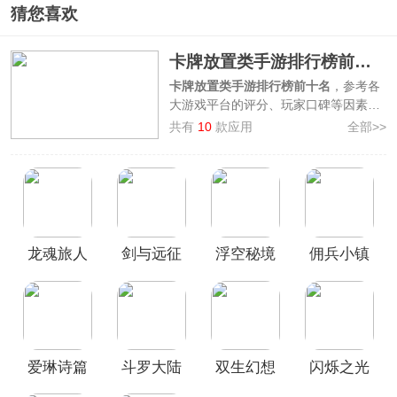
猜您喜欢
卡牌放置类手游排行榜前十名
卡牌放置类手游排行榜前十名
，参考各
大游戏平台的评分、玩家口碑等因素综
合整理制作而来，其中有斗罗大陆魂师
共有
10
款应用
全部>>
对决、双生幻想、闪烁之光、镇魂街破
晓、斗罗大陆武魂觉醒、爱琳诗篇、龙
魂旅人、剑与远征、浮空秘境、佣兵小
镇，这些放置卡牌游戏要求玩家合作解
决各种难题或挑战，通过使用特定的卡
牌能力来达成目标，玩家还根据自己的
龙魂旅人
剑与远征
浮空秘境
佣兵小镇
喜好和策略来收集、交换和使用卡牌。
快来看看你喜爱的卡牌放置类手游是否
官方版
官方正版
也在其中！
本榜单仅供参考使用，旨在向玩家推荐
卡牌放置类手游排行榜前十名，如果对
于该榜单您有更好的建议，欢迎在评论
区留言反馈。
爱琳诗篇
斗罗大陆
双生幻想
闪烁之光
官方正版
武魂觉醒
手游官方
官服