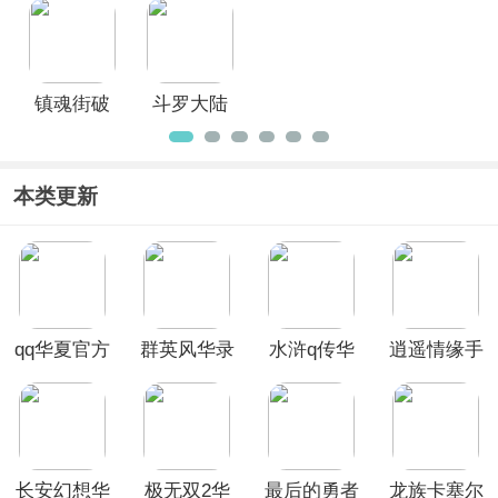
官方版
版
镇魂街破
斗罗大陆
晓手游
魂师对决
官服
本类更新
qq华夏官方
群英风华录
水浒q传华
逍遥情缘手
版
九宫版本
为版
游华为版
长安幻想华
极无双2华
最后的勇者
龙族卡塞尔