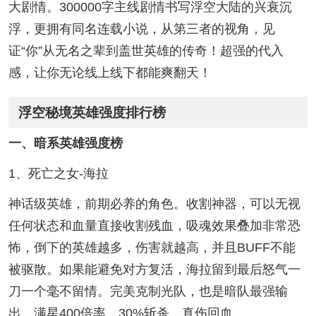
大剧情。300000字主线剧情书写浮空大陆的兴衰沉
浮，更拥有同名连载小说，从第三者的视角，见
证“你”从无名之辈到盖世英雄的传奇！超强的代入
感，让你无论线上线下都能爽翻天！
浮空秘境英雄强度排行榜
一、暗系英雄强度榜
1、死亡之女-海拉
神话级英雄，前期必养的角色。收割神器，可以无视
任何状态和血量直接收割残血，吸魂效果叠加非常恐
怖，倒下的英雄越多，伤害就越高，并且BUFF不能
被驱散。如果能避免对方复活，海拉留到最后怒气一
刀一个毫不留情。完美克制光队，也是暗队最强输
出，满星400倍率，30%斩杀，真伤回血。