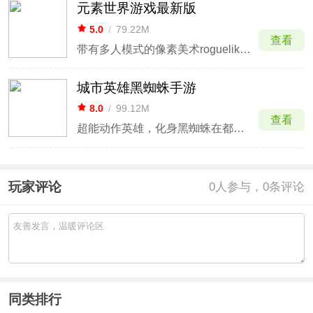
元素世界游戏最新版
5.0
/
79.22M
查看
带有多人模式的像素美术roguelike冒险RPG
城市英雄黑蜘蛛手游
8.0
/
99.12M
查看
超能动作英雄，化身黑蜘蛛在都市维正。
玩家评论
0
人参与，0条评论
同类排行