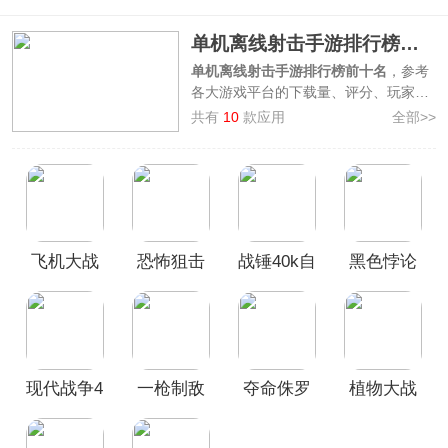
单机离线射击手游排行榜前十名
单机离线射击手游排行榜前十名
，参考
各大游戏平台的下载量、评分、玩家口
碑等因素综合整理制作而来，上榜的游
共有
10
款应用
全部>>
戏有
孤胆车神维加斯、夺命侏罗纪、植
物大战僵尸戴夫有枪、狙击行动代号猎
鹰、一枪制敌、现代战争4、飞机大战
之全民雷电、恐怖狙击求生、战锤40k
自由之刃、黑色悖论
，这些游戏支持大
家不用联网就可以体验到射击的快感，
飞机大战
恐怖狙击
战锤40k自
黑色悖论
没有任何的社交压力，随时都可以暂停
或者继续，在碎片化时间也能玩！快来
之全民雷
求生中文
由之刃中
游戏
看看你喜爱的单机离线射击手游是否也
电官方版
版
文版
在其中！
本榜单仅供参考使用，旨在向玩家推荐
十款好玩的单机离线射击手游，如果对
于该榜单您有更好的建议，欢迎在评论
现代战争4
一枪制敌
夺命侏罗
植物大战
区留言反馈。
手游决战
官方版
纪
僵尸戴夫
时刻官方
有枪手机