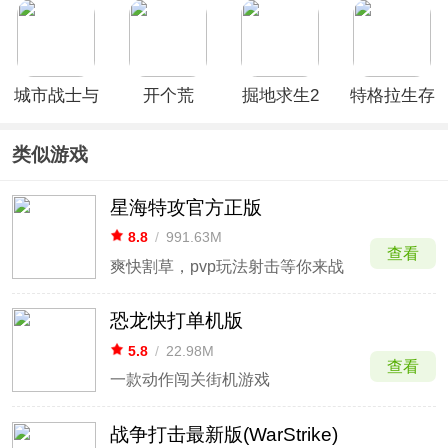
(Cover
新版
版
Fire)
(Godzilla:
Omniverse)
城市战士与
开个荒
掘地求生2
特格拉生存
街头帮派官
手机版
工艺与建造
方版
类似游戏
星海特攻官方正版
8.8
/
991.63M
查看
爽快割草，pvp玩法射击等你来战
恐龙快打单机版
5.8
/
22.98M
查看
一款动作闯关街机游戏
战争打击最新版(WarStrike)