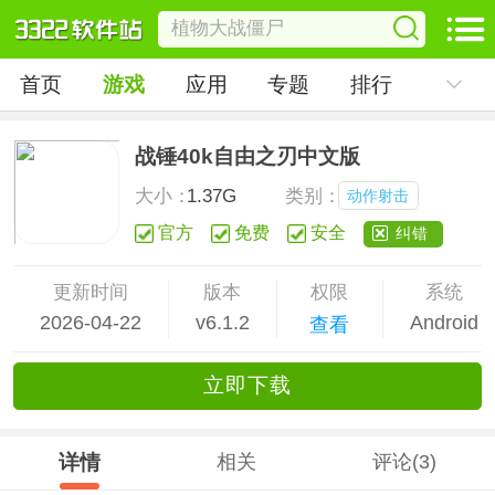
首页
游戏
应用
专题
排行
战锤40k自由之刃中文版
大小：
1.37G
类别：
动作射击
官方
免费
安全
纠错
更新时间
版本
权限
系统
2026-04-22
v6.1.2
Android
查看
立
即下
载
详情
相关
评论(3)