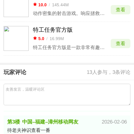
10.0
/
145.44M
查看
动作密集的射击游戏。响应拯救人类的号召
特工任务官方版
5.0
/
16.99M
查看
特工任务官方版是一款非常有趣刺激的动作冒险闯关游戏，如果说你是一个特工迷那么这款游戏便是为你制作而来。采用了超高清的3D卡通画风设计，以特工题材为背景打造的全新冒险之旅，玩法简单趣味易上手。
玩家评论
13
人参与，3条评论
第3楼
中国–福建–漳州移动网友
2026-02-06
待老夫神识查看一番