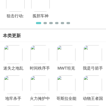
正版
版
狙击行动:
孤胆车神
代号猎鹰
维加斯中
文版
本类更新
迷失之地乱
时间秩序手
MWT坦克
我是弓箭手
斗最新版本
游官方版
战争
手机版
地牢杀手
火力掩护中
哥斯拉全能
动物王者国
文最新版本
宇宙游戏最
际服官方正