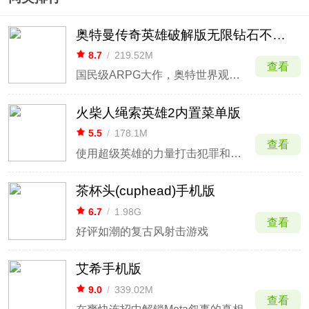
奥特曼传奇英雄破解版无限钻石不用登录
8.7
/
219.52M
查看
国民级ARPG大作，奥特世界观完美还原
火柴人绳索英雄2内置菜单版
5.5
/
178.1M
查看
使用超级英雄的力量打击犯罪和邪恶
茶杯头(cuphead)手机版
6.7
/
1.98G
查看
好评如潮的复古风射击游戏
艾希手机版
9.0
/
339.02M
查看