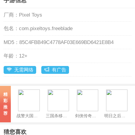
手游信息
厂商：
Pixel Toys
包名：
com.pixeltoys.freeblade
MD5：
85C4FBB49C4778AF03E669BD6421E8B4
年龄：
12+
无需网络
有广告
精
彩
推
荐
战警大国崛起手游
三国杀移动版官方正版
剑侠传奇手游
明日之后官方正版
猜您喜欢