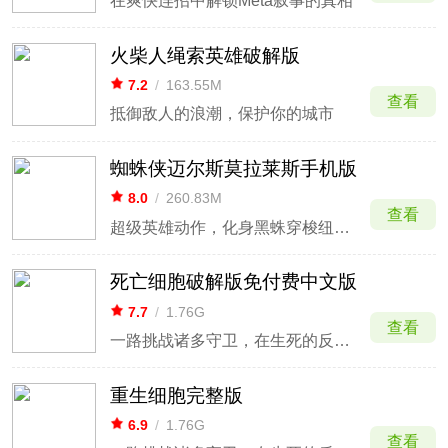
在爽快连招中解锁Meta叙事的真相
火柴人绳索英雄破解版
7.2
/
163.55M
查看
抵御敌人的浪潮，保护你的城市
蜘蛛侠迈尔斯莫拉莱斯手机版
8.0
/
260.83M
查看
超级英雄动作，化身黑蛛穿梭纽约高楼。
死亡细胞破解版免付费中文版
7.7
/
1.76G
查看
一路挑战诸多守卫，在生死的反复轮回中探索
重生细胞完整版
6.9
/
1.76G
查看