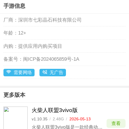
手游信息
厂商：
深圳市七彩晶石科技有限公司
年龄：
12+
内购：
提供应用内购买项目
备案号：
闽ICP备2024065859号-1A
需要网络
无广告
更多版本
火柴人联盟3vivo版
v1.10.35
/
2.48G
/
2026-05-13
查看
火柴人联盟3vivo版是一款经典动作冒险手游，带来多种风格地图以及500+持续更新的关卡，从神秘的异域丛林到炽热的火山地带，从古老的城堡废墟到未来感十足的科技都市，玩家将在火柴人世界体味趣味冒险。