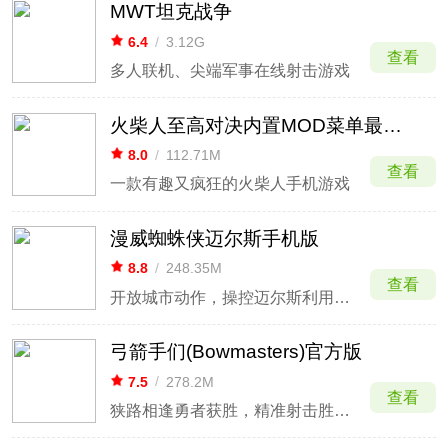
MWT坦克战争
6.4
/
3.12G
查看
多人联机、尖端军事在线射击游戏
火柴人至高对决内置MOD菜单最新版
8.0
/
112.71M
查看
一款有趣又疯狂的火柴人手机游戏
漫威蜘蛛侠迈尔斯手机版
8.8
/
248.35M
查看
开放城市动作，操控迈尔斯利用生物电杀。
弓箭手们(Bowmasters)官方版
7.5
/
278.2M
查看
狭路相逢勇者获胜，精准射击胜负即分