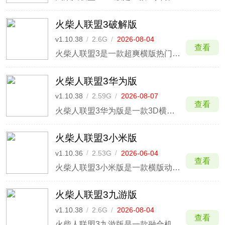
火柴人联盟3破解版
v1.10.38
/
2.6G
/
2026-08-04
查看
火柴人联盟3是一款超爽横版热门动作手游，由于里面存在着购买服务，部分小伙伴可能买不起，为了解决这个问题，本站提供了火柴人联盟3破解版，已经帮助玩家去除购买付费权限，达到内购效果，点击容易礼包或充值即可0元购，从而获得无限钻石、击败，请注意，因是修改版本，可能充值和谐情况导致
火柴人联盟3华为版
v1.10.38
/
2.59G
/
2026-08-07
查看
火柴人联盟3华为版是一款3D横版动作手游，此版本玩家可使用华为手机账号登录游戏，并且它还对华为手机针对性进行优化，可让玩家体验丝滑流畅的战斗快感。游戏将经典火柴人风格与机械科幻元素完美融合，以打造出未来感十足的战斗体验。
火柴人联盟3小米版
v1.10.36
/
2.53G
/
2026-06-04
查看
火柴人联盟3小米版是一款横版动作手游，本作是火柴人系列游戏第三部作品，独特的美术风格以及全新3D角色设计将玩家带进全新的火柴人世界。本作在前作的基础上改进了战斗系统，增加了跳跃、空中连击等动作，提高了战斗的自由度。
火柴人联盟3九游版
v1.10.38
/
2.6G
/
2026-08-04
查看
火柴人联盟3九游版是一款融合机械科幻元素的3D横版格斗手游。游戏在保留火柴人经典风格的基础上，打造出未来感十足的机械城场景和流畅战斗体验！火柴人联盟3游戏中玩家可操控20多位特色英雄，体验多样连招、蓄力破盾等深度格斗玩法，且游戏还提供500+冒险关卡、组队挑战、公平竞技等多