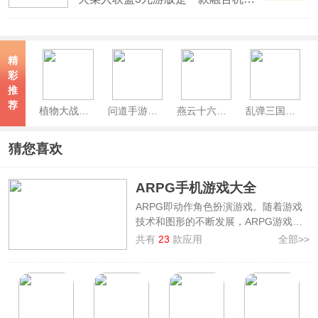
精
彩
推
荐
植物大战僵尸2官方正版
问道手游官服
燕云十六声官服
乱弹三国志谋略版
猜您喜欢
ARPG手机游戏大全
ARPG即动作角色扮演游戏。随着游戏
技术和图形的不断发展，ARPG游戏的
画面、剧情和游戏性都得到了极大的提
共有
23
款应用
全部>>
升，成为了游戏市场中备受瞩目的一类
游戏。为此今天小编就为大家整理了
ARPG手机游戏大全
，其中就有热门的
艾希、绝区零、崩坏3、战双帕弥什、
黑色信标、尘白禁区等。在这些ARPG