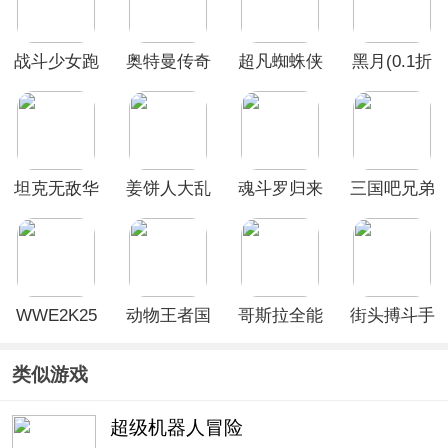
战斗少女跑
奥特曼传奇
超凡蜘蛛侠
黑月(0.1折
酷
英雄破解版
2无限金币
内置免费
无限钻石不
版
版)
用登录
坦克无敌华
姜饼人大乱
魂斗罗归来
三国吧兄弟
为版
斗国际服
官方正版手
游
WWE2K25
动物王者国
哥斯拉全能
街头搏斗手
手机版
际服官方正
宇宙游戏最
游
版
新版
类似游戏
超级机器人冒险