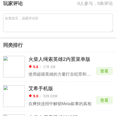
玩家评论
0
人参与，0条评论
同类排行
火柴人绳索英雄2内置菜单版
5.6
/
178.1M
查看
使用超级英雄的力量打击犯罪和邪恶
艾希手机版
9.0
/
339.02M
查看
在爽快连招中解锁Meta叙事的真相