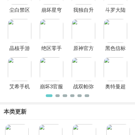
游戏中玩家可以扮演角色，在一个游戏
尘白禁区
崩坏星穹
我独自升
斗罗大陆
世界中探索、冒险、战斗，并通过升级
角色和获取装备来不断提升实力，欢迎
手游官方
铁道官服
级Arise
猎魂世界
前来本站免费下载安装。
正版
晶核手游
绝区零手
原神官方
黑色信标
游官方正
正版
官方最新
版
版
艾希手机
崩坏3官服
战双帕弥
奥特曼超
版
什手游
时空英雄
官方正版
本类更新