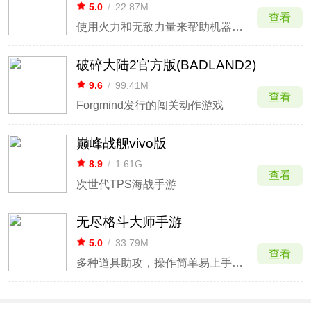
5.0
/
22.87M
查看
使用火力和无敌力量来帮助机器人踏上旅程
破碎大陆2官方版(BADLAND2)
9.6
/
99.41M
查看
Forgmind发行的闯关动作游戏
巅峰战舰vivo版
8.9
/
1.61G
查看
次世代TPS海战手游
无尽格斗大师手游
5.0
/
33.79M
查看
多种道具助攻，操作简单易上手，挑战你的战斗力