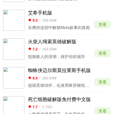
艾希手机版
9.0
/
339.02M
查看
在爽快连招中解锁Meta叙事的真相
火柴人绳索英雄破解版
7.2
/
163.55M
查看
抵御敌人的浪潮，保护你的城市
蜘蛛侠迈尔斯莫拉莱斯手机版
8.0
/
260.83M
查看
超级英雄动作，化身黑蛛穿梭纽约高楼。
死亡细胞破解版免付费中文版
7.7
/
1.76G
查看