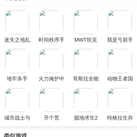
迷失之地乱
时间秩序手
MWT坦克
我是弓箭手
斗最新版本
游官方版
战争
手机版
地牢杀手
火力掩护中
哥斯拉全能
动物王者国
文最新版本
宇宙游戏最
际服官方正
(Cover
新版
版
Fire)
(Godzilla:
Omniverse)
城市战士与
开个荒
掘地求生2
特格拉生存
街头帮派官
手机版
工艺与建造
方版
类似游戏