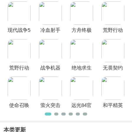
契约源能行动、使命召唤手游、萤火突
击等多款适合多人联机玩的射击游戏。
快叫上你的小伙伴，一同体验吧！
现代战争5
冷血射手
方舟终极
荒野行动
手游
中文版
移动版
官方正版
荒野行动
战争机器
绝地求生
无畏契约
国际服
人最新版
刺激战场
手游官方
(Knives
2026(War
国际服
正版
Out)
Robots)
2026最新
版
使命召唤
萤火突击
远光84官
和平精英
手游官方
国际服
服
官方正版
版
本类更新