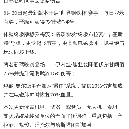
目标随时间承受更多伤害。
6月30日起最新版本开启"世界钢铁杯"赛事，每日登录
有奖，晋级可获得"突击者"称号。
体验终极版穆罗梅茨：搭载瞬发"终极布拉瓦"与"基斯
特"导弹，更快起飞节奏，更高频电磁脉冲，隐身炮击
玩法同步上线。
两名新驾驶员登场——伊内丝·迪亚兹降低伏尔甘阈值
25%并提升流明武器15%伤害；
玛丽·奥尔德里奇加速"暴雨"系统，提供10%伤害加成
并在电磁脉冲时恢复20%血量。
本次更新涵盖机甲、武器、驾驶员、无人机、泰坦、
支援系统及终极单位的全面平衡调整，重点包括：塞
拉菲、敖骏、涅托尔与哈斯塔图斯加强；