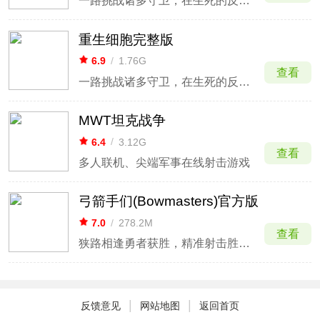
一路挑战诸多守卫，在生死的反复轮回中探索
重生细胞完整版
6.9
/
1.76G
查看
一路挑战诸多守卫，在生死的反复轮回中探索
MWT坦克战争
6.4
/
3.12G
查看
多人联机、尖端军事在线射击游戏
弓箭手们(Bowmasters)官方版
7.0
/
278.2M
查看
狭路相逢勇者获胜，精准射击胜负即分
|
|
反馈意见
网站地图
返回首页