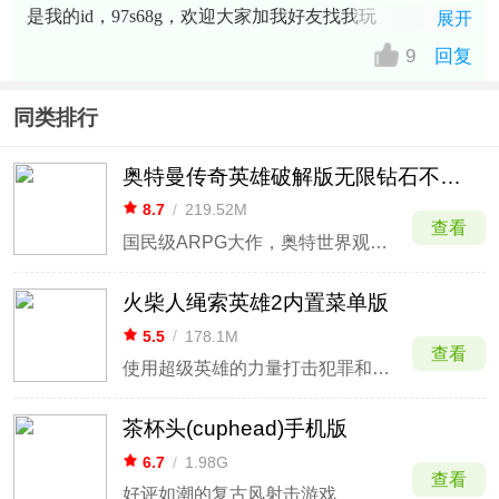
是我的id，97s68g，欢迎大家加我好友找我玩
展开
9
回复
同类排行
奥特曼传奇英雄破解版无限钻石不用登录
8.7
/
219.52M
查看
国民级ARPG大作，奥特世界观完美还原
火柴人绳索英雄2内置菜单版
5.5
/
178.1M
查看
使用超级英雄的力量打击犯罪和邪恶
茶杯头(cuphead)手机版
6.7
/
1.98G
查看
好评如潮的复古风射击游戏