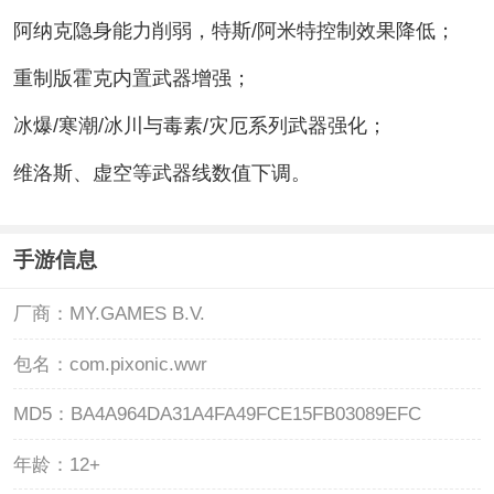
阿纳克隐身能力削弱，特斯/阿米特控制效果降低；
重制版霍克内置武器增强；
冰爆/寒潮/冰川与毒素/灾厄系列武器强化；
维洛斯、虚空等武器线数值下调。
手游信息
厂商：
MY.GAMES B.V.
包名：
com.pixonic.wwr
MD5：
BA4A964DA31A4FA49FCE15FB03089EFC
年龄：
12+