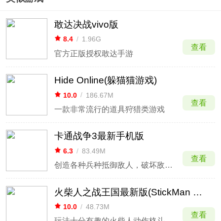
敢达决战vivo版
8.4
/
1.96G
查看
官方正版授权敢达手游
Hide Online(躲猫猫游戏)
10.0
/
186.67M
查看
一款非常流行的道具狩猎类游戏
卡通战争3最新手机版
6.3
/
83.49M
查看
创造各种兵种抵御敌人，破坏敌人的火焰战车
火柴人之战王国最新版(StickMan Battle)
10.0
/
48.73M
查看
玩法十分有趣的火柴人动作格斗类游戏