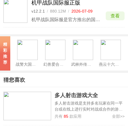
机甲战队国际服正版
v12.2.1
/
880.12M
/
2026-07-09
查看
机甲战队国际服是官方推出的国际版本，与国服相比，这里你不只匹配中国玩家，还能与来自日本、美国、韩国等多国玩家同台竞技，感受全球对战的热血与刺激。机甲战队国际服游戏支持11种语言，包括英语、西班牙语、葡萄牙语、俄语和简体中文，同时提供专属国际服礼包与丰富福利，全部免费领取。
精
彩
推
荐
战警大国崛起手游
幻兽爱合成官方版
武林外传手游官方版
燕云十六声手机版
猜您喜欢
多人射击游戏大全
多人射击游戏是支持多名玩家在同一平
台或在线上进行实时对战或合作的游
戏。多人射击游戏具有互动性强，快节
共有
85
款应用
全部>>
奏等特点。3322软件站整理制作了
多人
射击游戏大全
，提供了和平精英、无畏