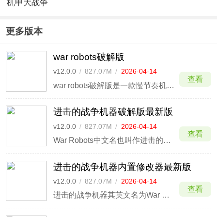
机甲大战争
中文版
更多版本
war robots破解版
v12.0.0
/
827.07M
/
2026-04-14
查看
war robots破解版是一款慢节奏机甲射击游戏，游戏的背景设定在宇宙中，玩家需要操控战争机器来对抗其他机甲，游戏中除了射击以外，最大的乐趣就是为自己的机甲配置各种武器，像是蓄能炮、激光炮、能量炮、散弹炮，总之就是自己搭配各种炮来提升自己的战斗力，非常有趣。
进击的战争机器破解版最新版
v12.0.0
/
827.07M
/
2026-04-14
查看
War Robots中文名也叫作进击的战争机器，这是一款以"机器人"为题材的多人对战射击手游，游戏整体采用了强大的3D引擎制作而成，不论是美轮美奂的游戏画风，还是栩栩如生的角色立绘，都赋予了玩家极其紧张刺激的代入感。
进击的战争机器内置修改器最新版
v12.0.0
/
827.07M
/
2026-04-14
查看
进击的战争机器其英文名为War Robots，它是一款极为出色的多人对战射击类竞技游戏，该游戏凭借着其内高清精致的画面、炫酷科幻的机甲风格、细腻的机甲造型设定以及极为真实的射击感等优势，备受玩家们的喜爱。