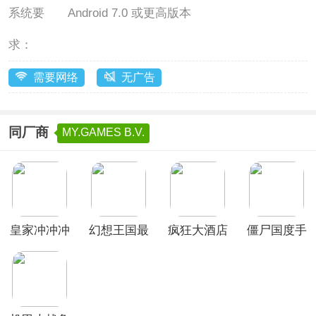
系统要
Android 7.0 或更高版本
求：
需要网络
无广告
同厂商
MY.GAMES B.V.
皇家冲冲冲
幻想王国最
疯狂大酒店
僵尸国度手
国际服
新版本
中文版游戏
游(Zombie
State)