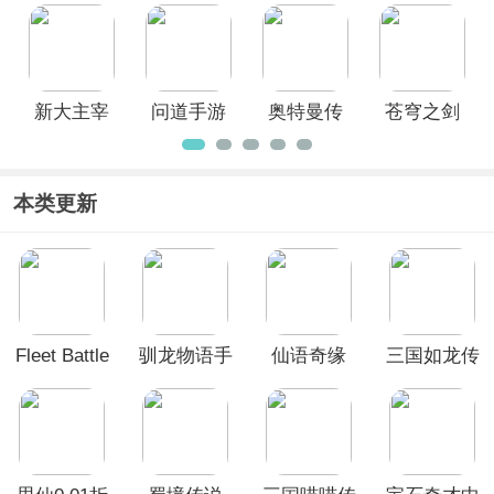
文版
新大主宰
问道手游
奥特曼传
苍穹之剑
官方正版
官服
奇英雄
官方正版
手游
本类更新
Fleet Battle
驯龙物语手
仙语奇缘
三国如龙传
游
(免费版0.1
(0.05折双
折放飞自
倍代金买断
我)
版)