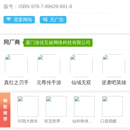
版号：
ISBN 978-7-89429-681-8
需要网络
无广告
同厂商
厦门游佳互娱网络科技有限公司
真红之刃手
元尊传手游
仙域无双
逆袭吧英雄
游官方版
(真修仙
手游
0.05折)
精
彩
推
荐
叫我大酋长
坦克世界闪击战官服
仙剑奇侠传新的开始
口袋觉醒官方正版手游