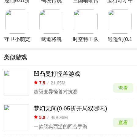
思仙0.01折
蜀境传说
三国喵喵传
宝石奇才中
手游
0.1折版
0.1折版
文版
守卫小萌宠
武道将魂
时空特工队
逍遥剑(0.1
吧(0.1折开
(内置0.1折)
折天天送
局送裂空
2000)
类似游戏
座)
凹凸曼打怪兽游戏
7.5
/
21.65M
查看
超级变异怪兽对抗赛
梦幻无间(0.05折开局双哪吒)
5.0
/
469.96M
查看
一款经典西游的回合手游