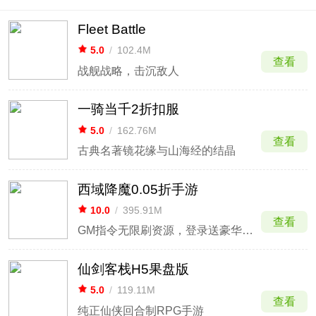
Fleet Battle
5.0
/
102.4M
查看
战舰战略，击沉敌人
一骑当千2折扣服
5.0
/
162.76M
查看
古典名著镜花缘与山海经的结晶
西域降魔0.05折手游
10.0
/
395.91M
查看
GM指令无限刷资源，登录送豪华坐骑
仙剑客栈H5果盘版
5.0
/
119.11M
查看
纯正仙侠回合制RPG手游