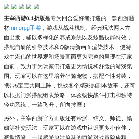
主宰西游0.1折版
是专为回合爱好者打造的一款西游题
材
mmorpg手游
，游戏从战斗机制、经典玩法两大方
面出发，辅以多样化的养成系统以及炫酷技能特效，
搭配自研的引擎技术和Q版清新画面渲染技术，使游
戏中宏伟的世界观和场景画面更为完整的呈现在玩家
面前，致力于为玩家们打造更为愉悦和舒缓的游戏氛
围。玩家可以在这里培养坐骑宠物，搭配个性时装，
携带5宝宝共同上阵，挑战各个精彩的副本故事，还可
以根据门派搭配组队策略，体验畅快战斗打击和独特
轻功系统，一路飞升，所向披靡！
另外，主宰西游官方正版还有帮派、结义、师徒、婚
姻等社交玩法，玩家可以在游戏中认识更多小伙伴，
邂逅情缘，一起感受原汁原味的西游对战冒险旅程