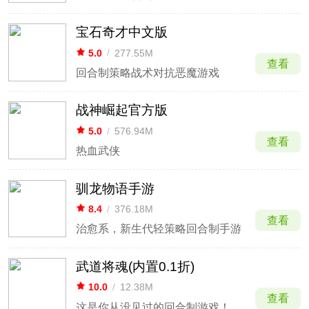
宝石奇才中文版
5.0
/
277.55M
查看
回合制策略战术对抗恶魔游戏
战神崛起官方版
5.0
/
576.94M
查看
热血武侠
驯龙物语手游
8.4
/
376.18M
查看
治愈系，新生代轻策略回合制手游
武道将魂(内置0.1折)
10.0
/
12.38M
查看
这是你从没见过的回合制游戏！