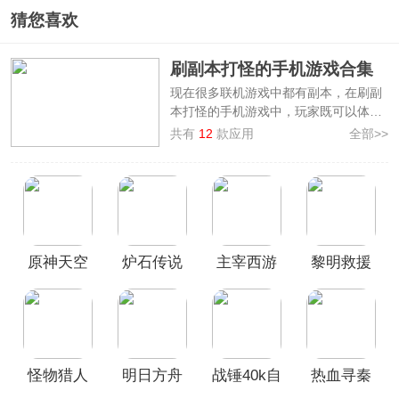
猜您喜欢
刷副本打怪的手机游戏合集
现在很多联机游戏中都有副本，在刷副
本打怪的手机游戏中，玩家既可以体验
到完整的角色扮演类游戏的玩法，还能
共有
12
款应用
全部>>
通过组队、开荒、打怪物等方式获取到
惊喜装备，和好友在副本世界里尽情探
索！相信这种快乐是其他很多手游无可
比拟的！为此，本站整理制作了
刷副本
打怪的手机游戏合集
，这里有多款可以
升级打怪刷副本的游戏供大家自由选
原神天空
炉石传说
主宰西游
黎明救援
择，每一款都颇受好评！喜欢副本游戏
的朋友千万不要错过，快来看看吧！
岛官服
手游
0.1折版
怪物猎人
明日方舟
战锤40k自
热血寻秦
p2手机版
手游
由之刃中