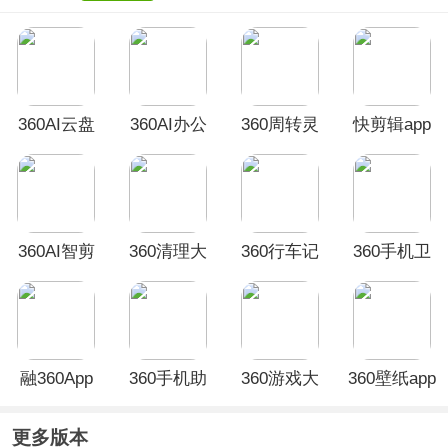
360AI云盘
360AI办公
360周转灵
快剪辑app
app
手机版
App
360AI智剪
360清理大
360行车记
360手机卫
App
师极速版
录仪App
士极速版
融360App
360手机助
360游戏大
360壁纸app
手app
厅app
官方版
更多版本