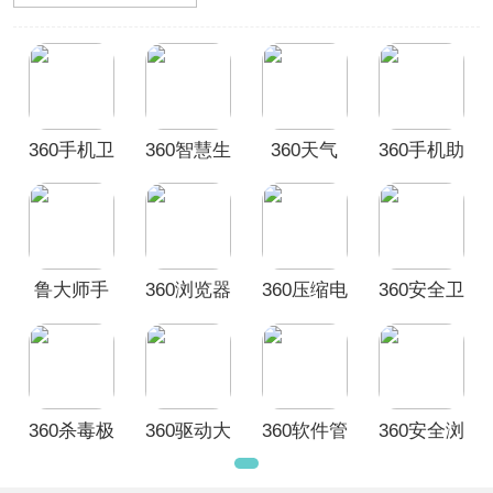
安全工具，轻松防御病毒与恶意软件；
360清理大师——快速释放存储空间，
提高手机运行速度；以及360浏览器
——安全、智能、流畅的上网体验。无
论您需要手机安全防护、系统优化还是
高效上网，360应用合集都能满足您的
360手机卫
360智慧生
360天气
360手机助
需求，立即免费下载，让您的手机运行
更安全、更顺畅！
士最新版
活app
app官方版
手app
本
鲁大师手
360浏览器
360压缩电
360安全卫
机版
手机版
脑版
士电脑版
360杀毒极
360驱动大
360软件管
360安全浏
速版
师电脑版
家单文件
览器电脑
版
版