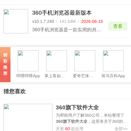
360手机浏览器最新版本
v10.1.7.240
/
141.54M
/
2026-06-15
查看
360手机浏览器是一款实用的浏览器软件。其拥有十分强大的功能，下载文件安全扫描、恶意网站拦截提醒、上网环境检测，网购被骗还能获得万元赔付。除此之外，全新的360手机浏览器最新版本中独创0秒启动技术，没有开机等待，点击图标即可使用，想要啥马上就有啥。
精
彩
推
荐
哔哩哔哩App
掌上客如云App
爱奇艺体育App
斑马百科App
猜您喜欢
360旗下软件大全
为帮助用户了解360公司，本站整理了
360旗下软件大全
，这里有关于360的各
种软件。包括360安全卫士——强大的
共有
60
款应用
全部>>