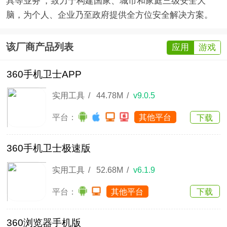
具等业务 ，致力于构建国家、城市和家庭三级安全大
脑，为个人、企业乃至政府提供全方位安全解决方案。
该厂商产品列表
应用
游戏
360手机卫士APP
实用工具
/
44.78M
/
v9.0.5
其他平台
平台：
下载
360手机卫士极速版
实用工具
/
52.68M
/
v6.1.9
其他平台
平台：
下载
360浏览器手机版