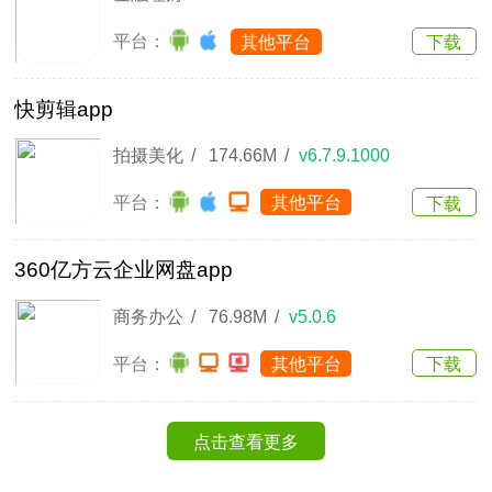
其他平台
平台：
下载
快剪辑app
拍摄美化
/
174.66M
/
v6.7.9.1000
其他平台
平台：
下载
360亿方云企业网盘app
商务办公
/
76.98M
/
v5.0.6
其他平台
平台：
下载
点击查看更多