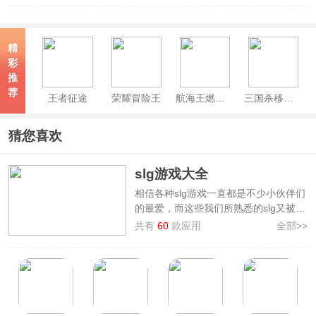
精
彩
推
荐
王者征途
荣耀冒险王
航海王燃烧意志官方正版
三国杀移动版官方正版
猜您喜欢
slg游戏大全
相信各种slg游戏一直都是不少小伙伴们
的最爱，而这些我们所熟悉的slg又被译
为策略游戏，它主要是指玩家运用策略
共有
60
款应用
全部>>
与其它玩家较量以取得各种形式胜利的
游戏。那相信有的小伙伴们就会问有哪
些好玩的slg手游呢？为此小编特地带来
了
slg游戏大全
，在这里有着阿瓦隆之
王、帝国权杖与文明、三国志战棋天下
等各种经典且好玩的slg手游，有对slg