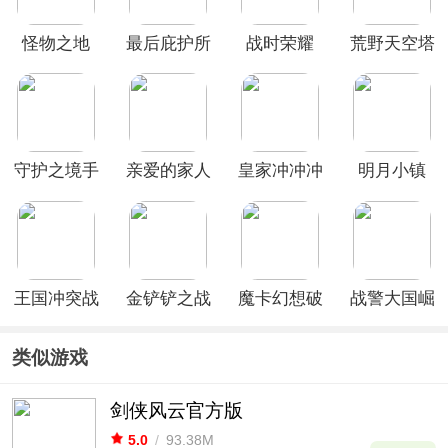
怪物之地
最后庇护所
战时荣耀
荒野天空塔
瘟疫
防最新版
守护之境手
亲爱的家人
皇家冲冲冲
明月小镇
游
们游戏
国际服
王国冲突战
金铲铲之战
魔卡幻想破
战警大国崛
斗模拟官方
美测服最新
解版
起0.1折手
版
版
游
类似游戏
剑侠风云官方版
5.0
/
93.38M