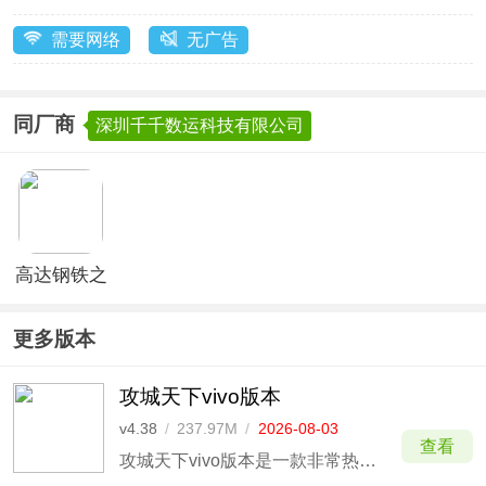
需要网络
无广告
同厂商
深圳千千数运科技有限公司
高达钢铁之
诗手游
更多版本
攻城天下vivo版本
v4.38
/
237.97M
/
2026-08-03
查看
攻城天下vivo版本是一款非常热血的三国战争战斗游戏，为玩家提供专属vivo渠道版本，支持使用vivo账号登录游戏，主要面向vivo手机用户，可以免费领取攻城天下vivo礼包，内有专属游戏奖励，超多精彩好礼让你领到手软。