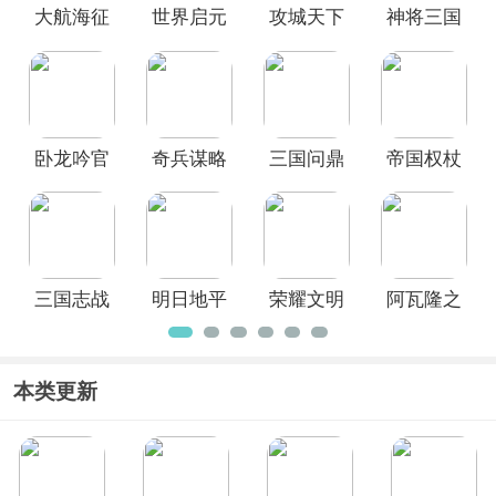
大航海征
世界启元
攻城天下
神将三国
游戏感兴趣的小伙伴们欢迎前来3322站
看一看哦~
途
官方正版
手游新版
4399版本
卧龙吟官
奇兵谋略
三国问鼎
帝国权杖
方新版
山河手游
与文明
三国志战
明日地平
荣耀文明
阿瓦隆之
棋天下
线手游
王官方正
版
本类更新