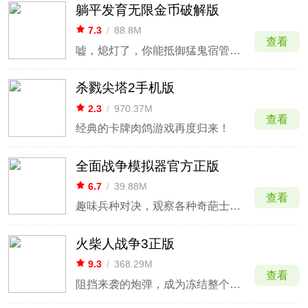
躺平发育无限金币破解版
7.3
/
88.8M
查看
嘘，熄灯了，你能抵御猛鬼宿管的gank吗？
杀戮尖塔2手机版
2.3
/
970.37M
查看
经典的卡牌肉鸽游戏再度归来！
全面战争模拟器官方正版
6.7
/
39.88M
查看
趣味兵种对决，观察各种奇葩士兵混战。
火柴人战争3正版
9.3
/
368.29M
查看
阻挡来袭的炮弹，成为冻结整个军团的暴风雪