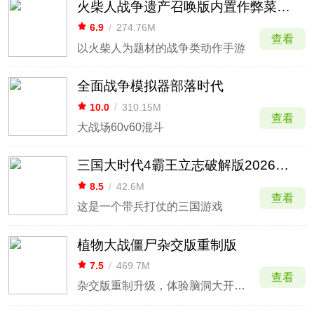
火柴人战争遗产召唤版内置作弊菜单最新版
6.9
/
274.76M
查看
以火柴人为题材的战争类动作手游
全面战争模拟器部落时代
10.0
/
310.15M
查看
大战场60v60混斗
三国大时代4霸王立志破解版2026最新版
8.5
/
42.6M
查看
这是一个带兵打仗的三国游戏
植物大战僵尸杂交版重制版
7.5
/
469.7M
查看
杂交版重制升级，体验脑洞大开的植物杂交对战