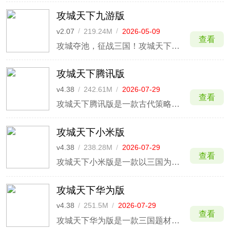
攻城天下九游版
v2.07
/
219.24M
/
2026-05-09
查看
攻城夺池，征战三国！攻城天下九游版是一款以三国题材打造的大型国战策略手游，该游戏最大的亮点就是把武将卡牌和国战策略进行了结合，这样便能让不同的玩家在游戏里扮演不同的角色。
攻城天下腾讯版
v4.38
/
242.61M
/
2026-07-29
查看
攻城天下腾讯版是一款古代策略的战争模拟游戏，该版本支持玩家使用qq或者微信账号一键登录游戏，同时还可以与qq微信好友共同开黑，还有海量福利礼包可以领取。该游戏主打的是实时国战的三国卡牌策略，游戏将武将卡牌和国战策略进行了结合，让不同的玩家在游戏里扮演不同的角色，给玩家们带去
攻城天下小米版
v4.38
/
238.28M
/
2026-07-29
查看
攻城天下小米版是一款以三国为时代背景的策略攻城手游，该版本是游戏官方专为小米手机用户所打造的一款游戏客户端，玩家除了可以使用小米账号进行登录之外，还拥有小米渠道服的专属礼包，同时也对小米的各个机型专门做了优化，使得小米版可以运行得更加流畅，玩家们的游戏体验也更加舒适。
攻城天下华为版
v4.38
/
251.5M
/
2026-07-29
查看
攻城天下华为版是一款三国题材RPG策略手游。此版本玩家可以使用华为账号一键登录，还可以领取超多华为用户专属福利礼包，赠送大量元宝铜钱、还有超强武将登录领取！快来一起加入吧！另外，游戏把武将卡牌和国战进行结合，在卡牌偏单机化的基础上，攻城天下华为版更注重国战，而对于国战方面，