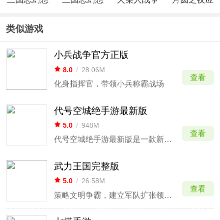
大陆2枭之
大陆灵犀版
遗产破解版
用宝版本
歌
无限钻石
类似游戏
小兵战争官方正版
8.0
/
28.06M
查看
化身指挥官，带领小兵称霸战场
代号空城绝手游最新版
5.0
/
948M
查看
代号空城绝手游最新版是一款新颖的三国题材策略手游。游戏将仙魔元素融入到三国世界中，游戏中玩家将以主角身份挫败疯狂的魔王军团，成为一方霸主。游戏中四种势力缠斗不休，你可以自由选择，或偏安一隅、或慑服群雄，整体自由度极高。
武力王国完整版
5.0
/
26.58M
查看
策略文明争霸，建立军队扩张领地疆域。