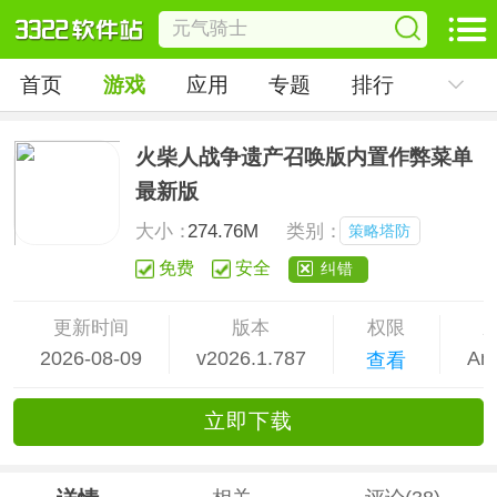
首页
游戏
应用
专题
排行
火柴人战争遗产召唤版内置作弊菜单
最新版
大小：
274.76M
类别：
策略塔防
免费
安全
纠错
更新时间
版本
权限
2026-08-09
v2026.1.787
And
查看
立
即下
载