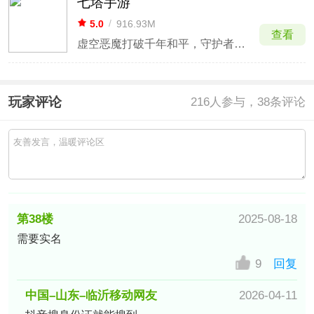
七塔手游
5.0
/
916.93M
查看
虚空恶魔打破千年和平，守护者凯瑟琳向你发出紧急委托
玩家评论
216
人参与，38条评论
第38楼
2025-08-18
需要实名
IANA局域网IP(Private-Use)网友
9
回复
中国–山东–临沂移动网友
2026-04-11