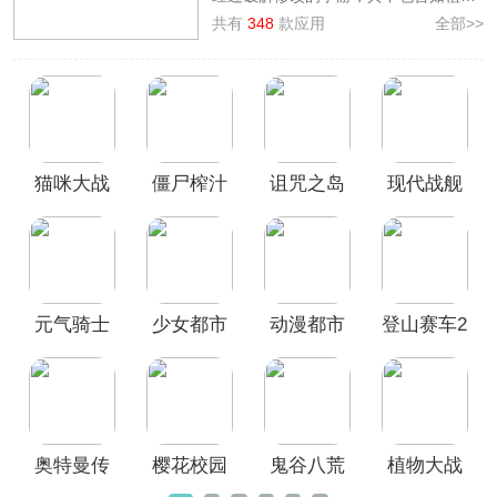
大战僵尸2破解版、登山赛车2破解版、
共有
348
款应用
全部>>
樱花校园模拟器破解版、元气骑士破解
版、米加小镇世界破解版等，游戏内拥
有如免费内购、无限资源、内置菜单等
特性，能够显著提升玩家的游戏体验，
不再因游戏内购问题而发愁，并且能够
更大程度的自由掌握调节游戏难度，并
猫咪大战
僵尸榨汁
诅咒之岛
现代战舰
且安装包都经过本站人工测试绿色安
全，欢迎前来本站免费下载安装。
争破解版
机破解版
破解版最
在线海战
无限金币
新版本
内置菜单
钻石
版
元气骑士
少女都市
动漫都市
登山赛车2
破解版
无限金币
中文破解
破解版
版全部地
版
图解锁
奥特曼传
樱花校园
鬼谷八荒
植物大战
奇英雄破
模拟器中
手游破解
僵尸2破解