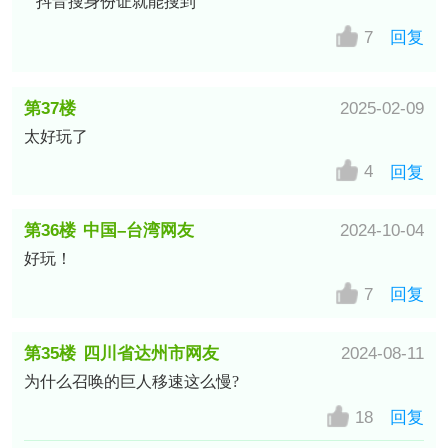
抖音搜身份证就能搜到
7
回复
第37楼
2025-02-09
太好玩了
中国–江苏–连云港电信网友
4
回复
第36楼
中国–台湾网友
2024-10-04
好玩！
7
回复
第35楼
四川省达州市网友
2024-08-11
为什么召唤的巨人移速这么慢?
18
回复