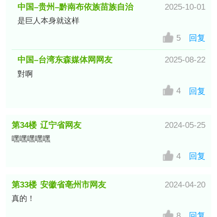
中国–贵州–黔南布依族苗族自治
2025-10-01
是巨人本身就这样
州电信网友
5
回复
中国–台湾东森媒体网网友
2025-08-22
對啊
4
回复
第34楼
辽宁省网友
2024-05-25
嘿嘿嘿嘿嘿
4
回复
第33楼
安徽省亳州市网友
2024-04-20
真的！
8
回复