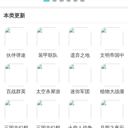
解版无限
文破解版
版
版全5阶植
钻石不用
物无限钻
本类更新
登录
石
伙伴弹途
装甲联队
遗弃之地
文明帝国中
online九游
文版
版
百战群英
太空杀犀游
迷你军团
植物大战僵
版
尸2华为渠
道服
三国志幻想
三国志幻想
火柴人战争
月圆之夜应