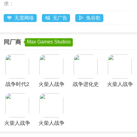
求：
无需网络
无广告
免谷歌
同厂商
Max Games Studios
战争时代2
火柴人战争
战争进化史
火柴人战争
游戏
遗产3官方
手机版(Age
遗产经典版
正版
Of War)
火柴人战争
火柴人战争
荣耀最新版
遗产魔改版