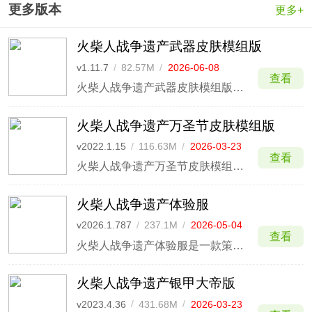
更多版本
更多+
火柴人战争遗产武器皮肤模组版
v1.11.7
/
82.57M
/
2026-06-08
查看
火柴人战争遗产武器皮肤模组版是一款集火柴人皮肤于一体的修改版本，为玩家带来全新的游戏体验。在这个版本中，玩家将能够体验到各种皮肤，每种皮肤都拥有独特的外观设计和额外的加成效果。
火柴人战争遗产万圣节皮肤模组版
v2022.1.15
/
116.63M
/
2026-03-23
查看
火柴人战争遗产万圣节皮肤模组版是一款由火柴人战争遗产改版而来的全新游戏版本。该版本将为玩家带来前所未有的游戏体验。在这个版本中，玩家将能够尽情享受到万圣节的狂欢氛围，感受到恐怖与惊喜的交织。
火柴人战争遗产体验服
v2026.1.787
/
237.1M
/
2026-05-04
查看
火柴人战争遗产体验服是一款策略塔防+角色扮演类手游，其凭借着火柴人简约的画风设计，创意烧脑的塔防策略，即便到现在该游戏依然非常火爆。该游戏画面场景采用2D卡通画风展示，给予玩家不一样的视觉冲击感，激起你的战斗激情。
火柴人战争遗产银甲大帝版
v2023.4.36
/
431.68M
/
2026-03-23