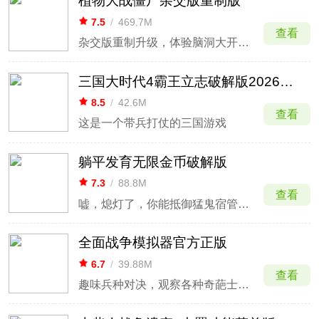
植物大战僵尸杂交版重制版
7.5
/
469.7M
查看
杂交版重制升级，体验脑洞大开的植物杂交对战
三国大时代4霸王立志破解版2026最新版
8.5
/
42.6M
查看
这是一个带兵打仗的三国游戏
躺平发育无限金币破解版
7.3
/
88.8M
查看
嘘，熄灯了，你能抵御猛鬼宿管的gank吗？
全面战争模拟器官方正版
6.7
/
39.88M
查看
趣味兵种对决，观察各种奇葩士兵混战。