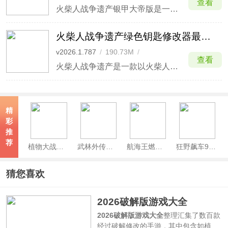
查看
火柴人战争遗产银甲大帝版是一款非常讲究战术的策略放置手游，这里的银甲大帝由于翻译的原因也叫被做银角大王，是游戏中的一个强力兵种模组，由热心玩家自行制作。玩家可以通过游戏的内置MOD模组，实现无条件召唤银甲大帝，亲测有效。
火柴人战争遗产绿色钥匙修改器最新版
v2026.1.787
/
190.73M
/
查看
2026-05-04
火柴人战争遗产是一款以火柴人为题材衍生的战争类动作手游，该游戏的画风极为的简洁，但是玩法却十分的极具趣味性和挑战性，在游戏中玩家将扮演一个火柴人，你需培养自己的队伍以此来争夺强大的战斗领土，因此在这个过程中你不仅要每时每刻的培养军队队伍，而且你还要建造许许多多的塔防建筑，从
精
彩
推
荐
植物大战僵尸2官方正版
武林外传手游
航海王燃烧意志官方正版
狂野飙车9竞速传奇手游
猜您喜欢
2026破解版游戏大全
2026破解版游戏大全
整理汇集了数百款
经过破解修改的手游，其中包含如植物