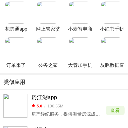
花集通app
网上管家婆
小麦智电商
小红书千帆
移动版官方
家版
App
版
订单来了
公务之家
大管加手机
灰豚数据直
app
app
版
播分析平台
官方版
类似应用
房江湖app
5.0
/
190.55M
查看
房产经纪服务，提供海量房源成交数据查询。