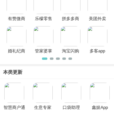
能够满足大部分的需求，大家可以根据
自己的需求进行下载使用。
有赞微商
乐檬零售
拼多多商
美团外卖
城APP
app
家版App
商家版最
新版本
婚礼纪商
管家婆掌
淘宝闪购
多客app
家版app
上通App
零售商家
版App
本类更新
智慧商户通
生意专家
口袋助理
鑫娱App
APP官方版
app
app