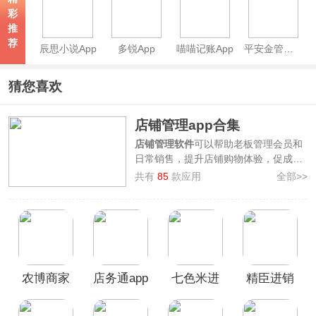
彩
推
荐
辰思小说App
多锐App
喵喵记账App
平安金管家App
猜您喜欢
店铺管理app合集
店铺管理软件
可以帮助老板管理会员和
日常销售，提升店铺购物体验，促成会
员反复消费，同时对经营数据进行分
共有
85
款应用
全部>>
析，找出经营问题并提出解决方案，增
加销售收入。为了更好的经营管理店
铺，提高收银效率以及顾客体验，许多
实体商户对店铺管理应用的需求越来越
强烈。
为此，本站为广大商家整理了
店铺管理
农博商家
店务通app
七色米进
精臣进销
app合集
，提供了
如多客、乐檬零售、
农博商家版、客满满
等好用的手机店铺
版app
销存免费
存app
管理软件，合集内软件功能丰富多样，
版