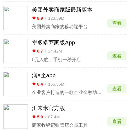
美团外卖商家版最新版本
8.9
/
123.39M
查看
美团外卖商家的移动端平台
拼多多商家版App
8.7
/
24.42M
查看
0元入驻，手机一秒开店
润e企app
8.4
/
155.56M
查看
企业客户打造的一款企业金融助理APP
汇来米官方版
5.0
/
87.4M
查看
商家收银记账管店会员工具