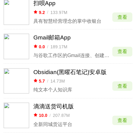
扫呗App
9.2
/
133.97M
查看
具有智慧经营理念的掌中收银台
Gmail邮箱App
0.0
/
189.17M
查看
与谷歌工作区的Gmail连接、创建和协作。
Obsidian(黑曜石笔记)安卓版
5.7
/
14.73M
查看
纯文本个人知识库
滴滴送货司机版
10.0
/
207.87M
查看
全新同城货运平台