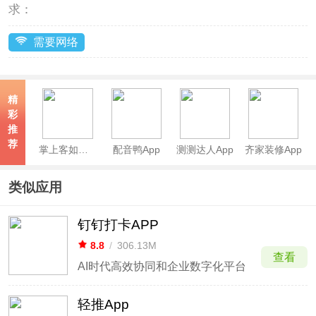
求：
需要网络
精
彩
推
荐
掌上客如云App
配音鸭App
测测达人App
齐家装修App
类似应用
钉钉打卡APP
8.8
/
306.13M
查看
AI时代高效协同和企业数字化平台
轻推App