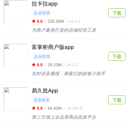
拉卡拉app
企业管理
下载
5.0
/
225.09M
/
v2.1.6
为商户量身打造的店铺经营工具
富掌柜商户版app
企业管理
下载
0.0
/
28.23M
/
v4.2.1
实时语音播报，商家们的收银小助手
易久批App
货源批发
下载
5.0
/
64.92M
/
v3.187.0
第三方线上全品类商品批发平台