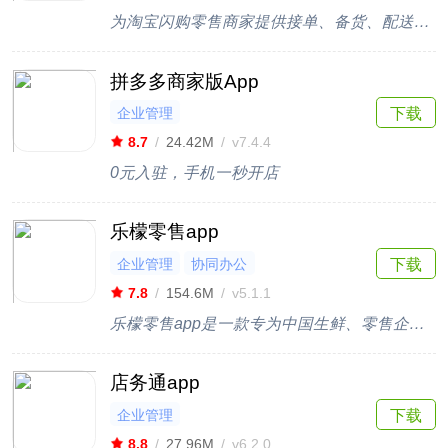
为淘宝闪购零售商家提供接单、备货、配送等多样服务
拼多多商家版App
企业管理
下载
8.7
/
24.42M
/
v7.4.4
0元入驻，手机一秒开店
乐檬零售app
企业管理
协同办公
下载
7.8
/
154.6M
/
v5.1.1
乐檬零售app是一款专为中国生鲜、零售企业提供高效管理工具和完善售后的服务平台，通过这款软件商家们可以对店铺进行营销管理，在这里商家可以了解每天的经营状况，数据分析，乐檬零售，让商家经商变得更加简单。
店务通app
企业管理
下载
8.8
/
27.96M
/
v6.2.0