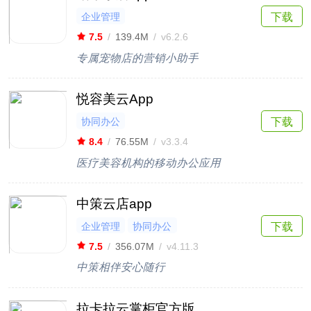
企业管理
下载
7.5
/
139.4M
/
v6.2.6
专属宠物店的营销小助手
悦容美云App
协同办公
下载
8.4
/
76.55M
/
v3.3.4
医疗美容机构的移动办公应用
中策云店app
企业管理
协同办公
下载
7.5
/
356.07M
/
v4.11.3
中策相伴安心随行
拉卡拉云掌柜官方版