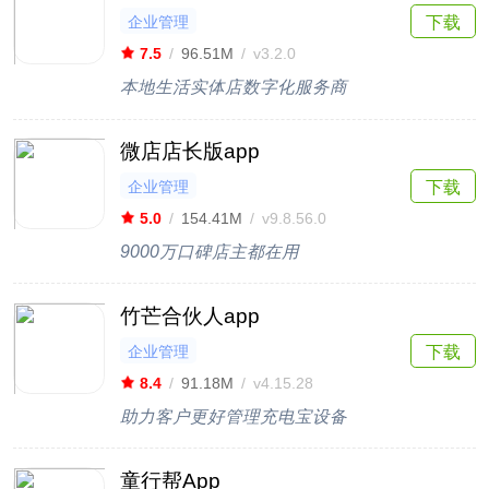
企业管理
下载
7.5
/
96.51M
/
v3.2.0
本地生活实体店数字化服务商
微店店长版app
企业管理
下载
5.0
/
154.41M
/
v9.8.56.0
9000万口碑店主都在用
竹芒合伙人app
企业管理
下载
8.4
/
91.18M
/
v4.15.28
助力客户更好管理充电宝设备
童行帮App