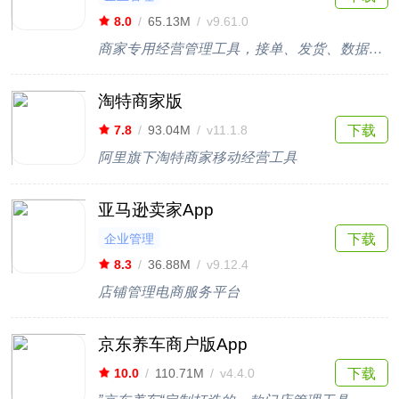
8.0
/
65.13M
/
v9.61.0
商家专用经营管理工具，接单、发货、数据一手掌控
淘特商家版
下载
7.8
/
93.04M
/
v11.1.8
阿里旗下淘特商家移动经营工具
亚马逊卖家App
企业管理
下载
8.3
/
36.88M
/
v9.12.4
店铺管理电商服务平台
京东养车商户版App
下载
10.0
/
110.71M
/
v4.4.0