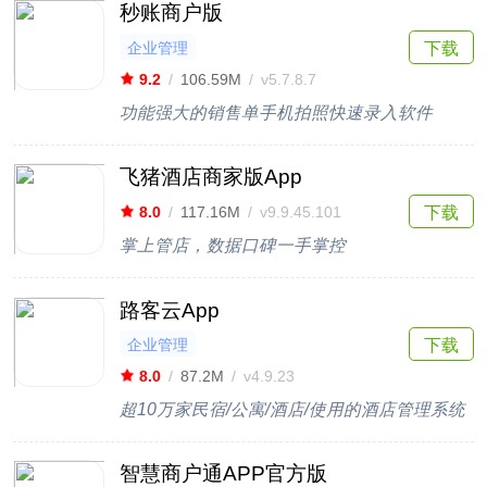
秒账商户版
企业管理
下载
9.2
/
106.59M
/
v5.7.8.7
功能强大的销售单手机拍照快速录入软件
飞猪酒店商家版App
下载
8.0
/
117.16M
/
v9.9.45.101
掌上管店，数据口碑一手掌控
路客云App
企业管理
下载
8.0
/
87.2M
/
v4.9.23
超10万家民宿/公寓/酒店/使用的酒店管理系统
智慧商户通APP官方版