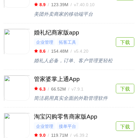
8.9
/
123.39M
/
v7.40.0.10
美团外卖商家的移动端平台
婚礼纪商家版app
企业管理
拓客工具
下载
8.6
/
154.48M
/
v5.4.20
婚礼人必备，订单、客户管理更轻松
管家婆掌上通App
下载
6.3
/
66.52M
/
v7.9.1
简洁易用真实全面的外勤管理软件
淘宝闪购零售商家版App
企业管理
接单平台
下载
9.0
/
119.71M
/
v6.39.2