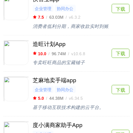
企业管理
协同办公
下载
7.5
/
63.03M
/
v6.3.2
消费者低利分期，商家收款实时到账
造旺计划App
下载
10.0
/
96.74M
/
v10.6.8
专卖旺旺商品的宝藏铺子
芝麻地卖手端app
企业管理
协同办公
下载
5.0
/
44.38M
/
v6.34.5
基于移动互联技术构建的云平台。
度小满商家助手App