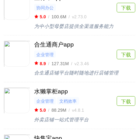
协同办公
下载
5.0
/
100.6M
/
v2.73.0
为中小型母婴店提供全渠道服务能力
合生通商户app
企业管理
下载
8.9
/
127.31M
/
v2.3.46
合生通店铺平台随时随地进行店铺管理
水獭掌柜app
企业管理
文档效率
下载
5.0
/
88.29M
/
v4.8.1
外卖店铺一站式管理平台
快售宝app