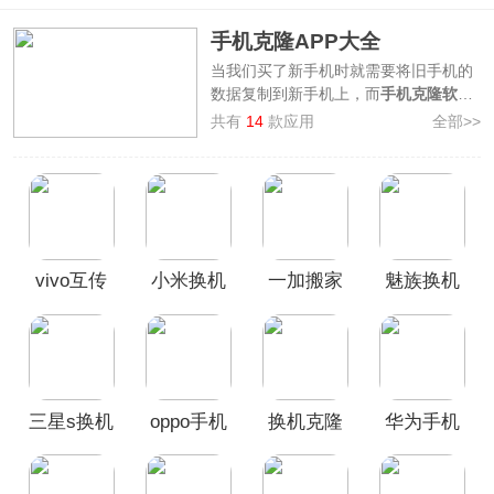
手机克隆APP大全
当我们买了新手机时就需要将旧手机的
数据复制到新手机上，而
手机克隆软件
就能帮助我们轻松将旧手机的数据、应
共有
14
款应用
全部>>
用、联系人、照片、音乐等复制到新手
机里面。
手机克隆APP大全
为大家带来
了华为
手机克隆、手机克隆专家、手机
克隆大师、换机克隆、手机克隆换机助
手
等厂商官方软件和第三方应用，帮助
大家顺利转移重要数据，可以前来3322
vivo互传
小米换机
一加搬家
魅族换机
软件站按需下载哦！
APP
官方版
app
助手
app(migratool
三星s换机
oppo手机
换机克隆
华为手机
助手安卓
搬家app
app
克隆App
版