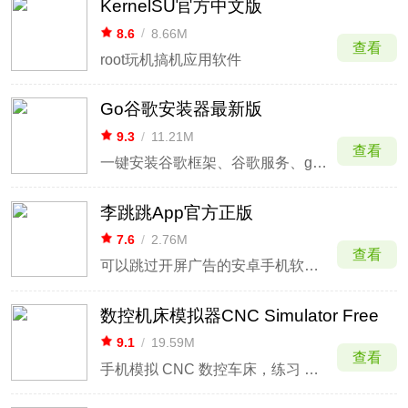
KernelSU官方中文版
8.6
/
8.66M
查看
root玩机搞机应用软件
Go谷歌安装器最新版
9.3
/
11.21M
查看
一键安装谷歌框架、谷歌服务、google play谷歌商店
李跳跳App官方正版
7.6
/
2.76M
查看
可以跳过开屏广告的安卓手机软件工具
数控机床模拟器CNC Simulator Free
9.1
/
19.59M
查看
手机模拟 CNC 数控车床，练习 G‑code 编程和车削操作