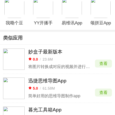
我嘞个豆
YY开播手
易维讯App
颂拼豆App
App
机版
类似应用
妙盒子最新版本
0.0
/
23.6M
查看
将图片转换成对应的视频并进行跟踪播放
迅捷思维导图App
5.0
/
61.58M
查看
简单好用的思维导图制作app
暮光工具箱App