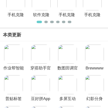
手机克隆
软件克隆
手机克隆
手机克隆
专家app
app
大师最新
换机助手
版app
App
本类更新
作业帮智能
穿搭助手官
数图田调官
Brewwww
App
方版
方版
布噜噜
普贴标签
豆好拼App
多屏互动
幻影分身
App
App
app