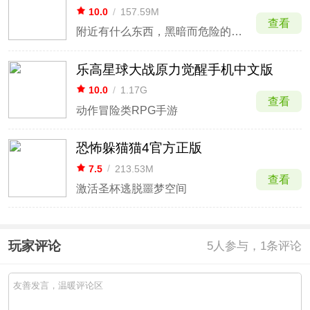
10.0
/
157.59M
查看
附近有什么东西，黑暗而危险的东西。。。
乐高星球大战原力觉醒手机中文版
10.0
/
1.17G
查看
动作冒险类RPG手游
恐怖躲猫猫4官方正版
7.5
/
213.53M
查看
激活圣杯逃脱噩梦空间
玩家评论
5
人参与，1条评论