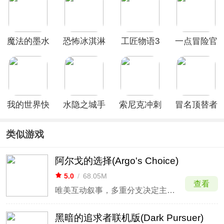
最新版
魔法的墨水
恐怖冰淇淋
工匠物语3
一点冒险官
手游
3正式版
最新版本
方版
我的世界快
水隐之城手
索尼克冲刺
冒名顶替者
照版
机版
2爆炸官方
3d最新版
版
类似游戏
阿尔戈的选择(Argo's Choice)
5.0
/
68.05M
查看
唯美互动叙事，多重分支决定主角结局。
黑暗的追求者联机版(Dark Pursuer)