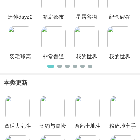
迷你dayz2
箱庭都市
星露谷物
纪念碑谷
中文版
物语
语官方版
官方正版
羽毛球高
非常普通
我的世界
我的世界
高手官方
的鹿正版
国际版
官服正版
正版
手游
(Minecraft)
本类更新
童话大乱斗
契约与冒险
西部土地生
粉碎地牢手
英雄传说
存内置菜单
机版