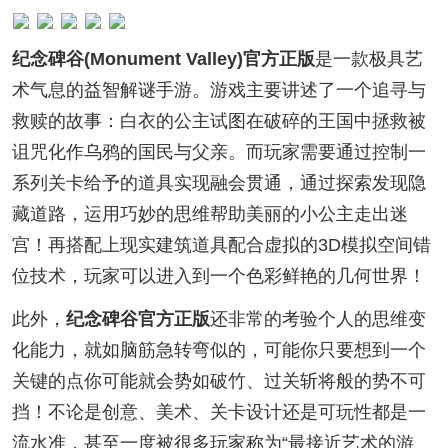
纪念碑谷(Monument Valley)官方正版
是一款极具艺
术气息的益智解谜手游。游戏主要讲述了一个追寻与
救赎的故事：白衣的公主试图在破碎的王国中拯救被
诅咒化作乌鸦的国民与父亲。而玩家需要通过控制一
系列关卡给予的道具实现融会贯通，通过探索发现隐
藏道路，运用巧妙的思维帮助美丽的小公主走出迷
宫！再搭配上现实建筑道具配合虚拟的3D模拟空间错
位技术，玩家可以进入到一个色彩鲜艳的几何世界！
此外，
纪念碑谷官方正版
还非常的考验个人的思维变
化能力，就如脑筋急转弯似的，可能你只要想到一个
关键的点你可能就会势如破竹、过关斩将般的势不可
挡！不论是创意、美术、关卡设计还是可玩性都是一
流水准，甚至一度被很多玩家称为“最接近艺术的游