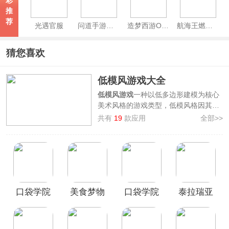
彩
推
荐
光遇官服
问道手游官服
造梦西游OL手游官方正版
航海王燃烧意志官方正版
猜您喜欢
低模风游戏大全
低模风游戏
一种以低多边形建模为核心
美术风格的游戏类型，低模风格因其独
特的视觉效果和性能优势，仍然在独立
共有
19
款应用
全部>>
游戏和艺术化游戏中占据重要地位。低
模游戏相较于高模游戏，虽然精致化程
度不高，但也有其独特的视觉表达效
果，能够呈现出一种简洁、几何化的美
感。
3322软件站整理汇集了一批好玩的低模
口袋学院
美食梦物
口袋学院
泰拉瑞亚
手游，其中包含如
我的世界、纪念碑
谷、羽毛球高高手、非常普通的鹿
等手
物语3中文
语官方正
物语2官方
2026最新
机游戏，欢迎广大用户前来本站挑选下
版
版
版
版
载！