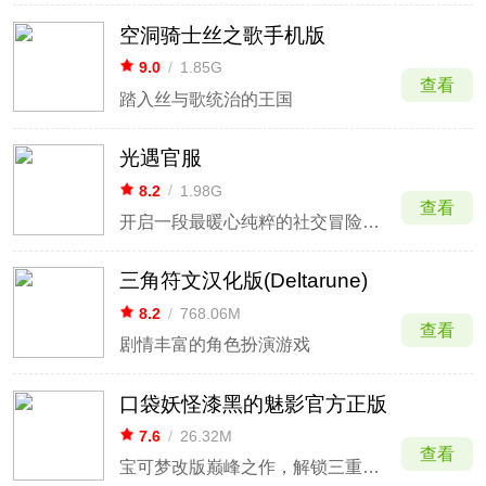
空洞骑士丝之歌手机版
9.0
/
1.85G
查看
踏入丝与歌统治的王国
光遇官服
8.2
/
1.98G
查看
开启一段最暖心纯粹的社交冒险体验
三角符文汉化版(Deltarune)
8.2
/
768.06M
查看
剧情丰富的角色扮演游戏
口袋妖怪漆黑的魅影官方正版
7.6
/
26.32M
查看
宝可梦改版巅峰之作，解锁三重平宇宙冒险