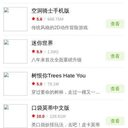
空洞骑士手机版
5.6
/
668.75M
查看
传统风格的2D动作冒险游戏
迷你世界
8.9
/
1.58G
查看
八年来首次全面重磅升级
树恨你Trees Hate You
5.0
/
79.1M
查看
穿过要命的树林，走过一棵又一棵恶意满满的树
口袋莫蒂中文版
10.0
/
128.61M
查看
类口袋妖怪玩法，去吧！皮卡莫蒂