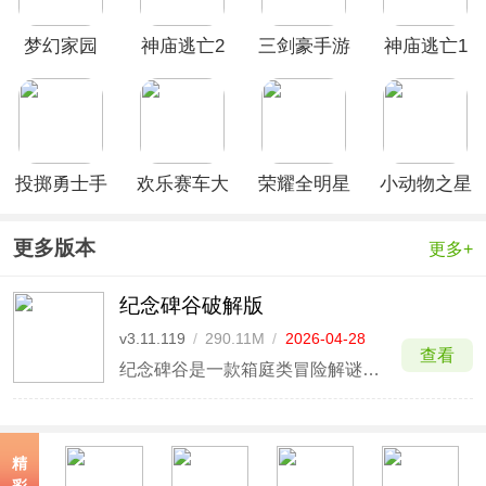
梦幻家园
神庙逃亡2
三剑豪手游
神庙逃亡1
官方版
官方正版
投掷勇士手
欢乐赛车大
荣耀全明星
小动物之星
游官方版
战最新版本
手游官方版
国际服
更多版本
更多+
纪念碑谷破解版
v3.11.119
/
290.11M
/
2026-04-28
查看
纪念碑谷是一款箱庭类冒险解谜游戏，玩家将扮演沉默的公主艾达，在充满视觉错觉的神奇建筑中探索隐藏小路、破解谜题，最终归还神圣几何，完成自我救赎之旅。游戏最独特的是以视错觉为核心的谜题设计，你可以通过旋转、拖拽改变建筑结构，利用“不可能几何”创造新的通行路径，让现实中无法存在的
精