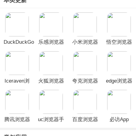
本类更新
DuckDuckGo
乐感浏览器
小米浏览器
悟空浏览器
浏览器最新
App
国际版提取
赚钱版
版
版
Iceraven浏
火狐浏览器
夸克浏览器
edge浏览器
览器
安卓版
App
谷歌版
腾讯浏览器
uc浏览器手
百度浏览器
必访App
官方版
机版
app