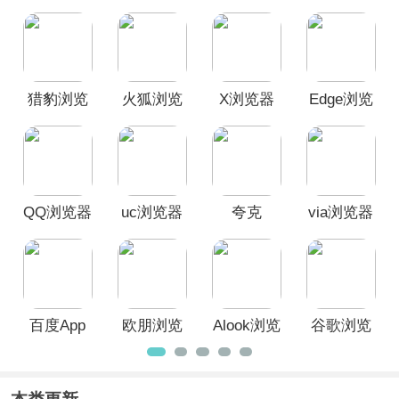
览器、百度、uc浏览器、夸克、火狐浏
览器
等专业好用的手机浏览器搜索软
件，轻松搜索获取全网信息，欢迎广大
用户前来本站挑选下载使用！
猎豹浏览
火狐浏览
X浏览器
Edge浏览
器手机版
器安卓版
App
器手机版
QQ浏览器
uc浏览器
夸克
via浏览器
App
手机版
手机版
百度App
欧朋浏览
Alook浏览
谷歌浏览
器App
器官方版
器安卓版