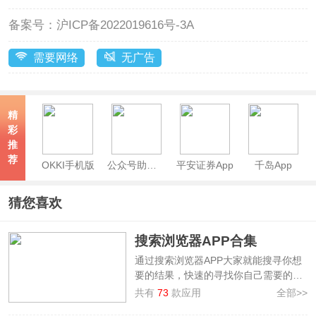
备案号：
沪ICP备2022019616号-3A
需要网络
无广告
精
彩
推
荐
OKKI手机版
公众号助手App
平安证券App
千岛App
猜您喜欢
搜索浏览器APP合集
通过搜索浏览器APP大家就能搜寻你想
要的结果，快速的寻找你自己需要的答
案与资源，方便快捷。本站整理制作了
共有
73
款应用
全部>>
搜索浏览器APP合集
，提供了如
谷歌浏