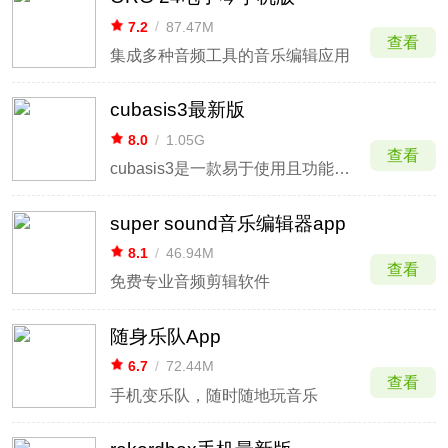
7.2
/
87.47M
查看
集成多种音频工具的音乐编辑应用
cubasis3最新版
8.0
/
1.05G
查看
cubasis3是一款易于使用且功能强大的音乐制作App，相比起电脑端而言，手机版不仅可以随开随用，而且还支持用户在灵感爆棚的时候即刻剪辑，非常实用方便。同时软件界面直观，功能丰富，作为Cubasis最新系列之作，Cubasis3最新版提供了新的功能以及功能增强，用户可以快
super sound音乐编辑器app
8.1
/
46.94M
查看
免费专业音频剪辑软件
随身乐队App
6.7
/
72.44M
查看
手机变乐队，随时随地玩音乐