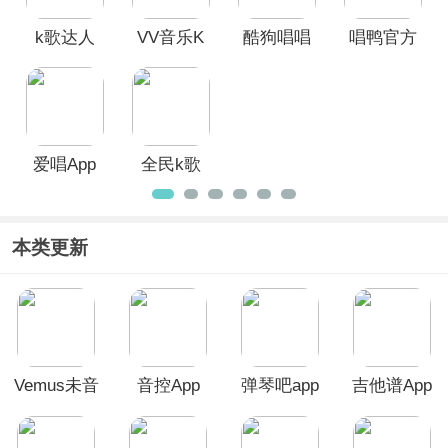
馈。
k歌达人
VV音乐K
酷狗唱唱
唱鸭官方
app
歌官方版
版
爱唱App
全民k歌
app
本类更新
Vemus未音
音控App
弹琴吧app
吉他谱App
App