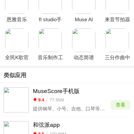
恩雅音乐
fl studio手
Muse AI
来音节拍器
App
机版
App
app免费版
全民K歌官
音乐制作工
动态简谱
三分作曲中
方正版
坊官方版
App
文安卓版
(musicLine)
类似应用
MuseScore手机版
9.4
/
77.95M
查看
提供钢琴、小号、吉他、口琴等海量乐谱
和弦派app
8.5
/
100.89M