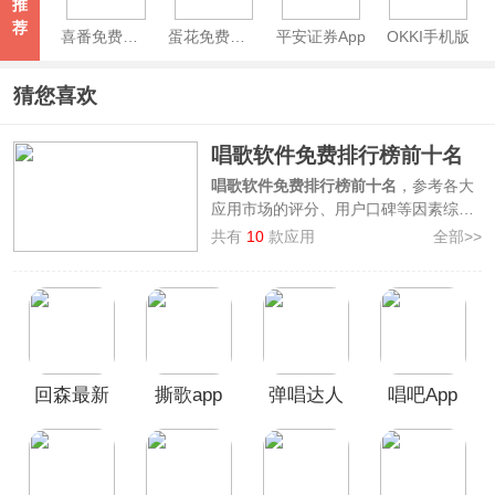
推
荐
喜番免费短剧APP
蛋花免费小说App
平安证券App
OKKI手机版
猜您喜欢
唱歌软件免费排行榜前十名
唱歌软件免费排行榜前十名
，参考各大
应用市场的评分、用户口碑等因素综合
整理制作而来，其中有
全民k歌、酷狗
共有
10
款应用
全部>>
唱唱、唱鸭、爱唱、VV音乐K歌、k歌
达人、回森、撕歌、弹唱达人、唱吧
等
软件上榜。这些软件不仅歌曲资源丰
富，而且还支持音乐社交功能，你可以
以歌会友，结交天南海北的唱歌爱好
者，与其一起交流唱歌的技巧，从而提
回森最新
撕歌app
弹唱达人
唱吧App
升自身唱歌能力。快来看看你喜欢的唱
歌app是否在其中！
版本
app
本榜单仅供参考使用，旨在向用户推荐
十大热门唱歌软件，如果对于该榜单您
有更好的建议，欢迎在评论区留言反