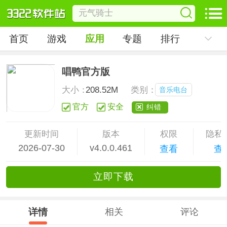
首页
游戏
应用
专题
排行
唱鸭官方版
大小：
208.52M
类别：
音乐电台
官方
安全
纠错
更新时间
版本
权限
隐私
2026-07-30
v4.0.0.461
查看
查
立
即下
载
详情
相关
评论