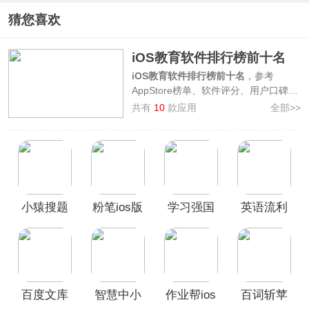
猜您喜欢
iOS教育软件排行榜前十名
iOS教育软件排行榜前十名
，参考
AppStore榜单、软件评分、用户口碑等
因素综合整理制作而来，上榜的软件有
共有
10
款应用
全部>>
学信网、作业帮、百词斩、学习通、智
慧中小学、百度文库、小猿搜题、粉
笔、学习强国、流利说
，快来看看你常
用的iOS教育软件是否也在其中！
本榜单仅供参考使用，旨在向广大用户
推荐十款好用的iOS教育类APP，如果
小猿搜题
粉笔ios版
学习强国
英语流利
对于该榜单您有更好的建议，欢迎在评
论区留言反馈。
ios版
ios版
说ios版
百度文库
智慧中小
作业帮ios
百词斩苹