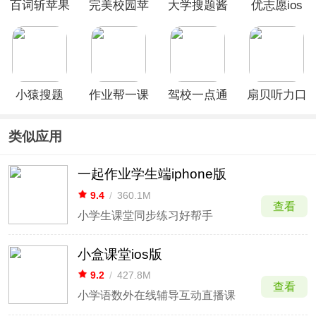
百词斩苹果
完美校园苹
大学搜题酱
优志愿ios
手机版
果版
苹果版
版
小猿搜题
作业帮一课
驾校一点通
扇贝听力口
ios版
苹果版
ios版
语ios版
类似应用
一起作业学生端iphone版
9.4
/
360.1M
查看
小学生课堂同步练习好帮手
小盒课堂ios版
9.2
/
427.8M
查看
小学语数外在线辅导互动直播课