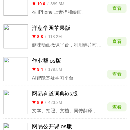
10.0
/
389.3M
查看
在 iPhone 上素描和绘画。
洋葱学园苹果版
8.8
/
118.2M
查看
趣味动画微课平台，利用碎片时间高效掌握考点。
作业帮ios版
9.4
/
179.8M
查看
AI智能答疑学习平台
网易有道词典ios版
8.9
/
423.2M
查看
文本、拍照、文档、同传翻译，支持英语日语韩语等多语种
网易公开课ios版