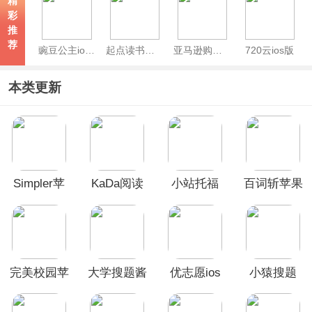
精
彩
推
荐
豌豆公主ios版
起点读书苹果版
亚马逊购物苹果版
720云ios版
本类更新
Simpler苹
KaDa阅读
小站托福
百词斩苹果
果版
ios版
ios版
手机版
完美校园苹
大学搜题酱
优志愿ios
小猿搜题
果版
苹果版
版
ios版