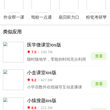
作业帮一课
驾校一点通
扇贝听力口
粉笔考研苹
苹果版
ios版
语ios版
果版
类似应用
医学微课堂ios版
7.5
/
100.7M
查看
随时随地学，零散的时间充分利用
小盒课堂ios版
9.2
/
427.8M
查看
小学语数外在线辅导互动直播课
小猿搜题ios版
8.9
/
221.5M