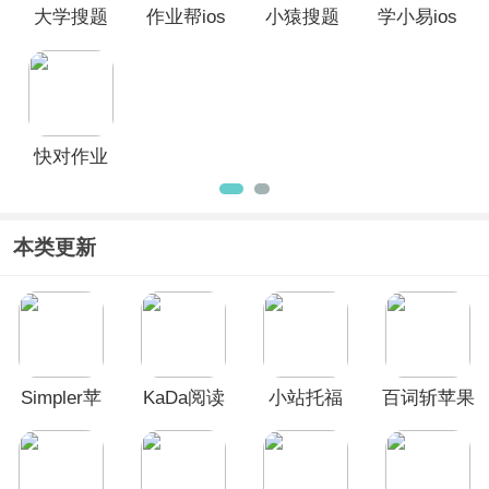
大学搜题
作业帮ios
小猿搜题
学小易ios
酱苹果版
版
ios版
版
快对作业
苹果版
本类更新
Simpler苹
KaDa阅读
小站托福
百词斩苹果
果版
ios版
ios版
手机版