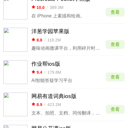
10.0
/
389.3M
查看
在 iPhone 上素描和绘画。
洋葱学园苹果版
8.8
/
118.2M
查看
趣味动画微课平台，利用碎片时间高效掌握考点。
作业帮ios版
9.4
/
179.8M
查看
AI智能答疑学习平台
网易有道词典ios版
8.9
/
423.2M
查看
文本、拍照、文档、同传翻译，支持英语日语韩语等多语种