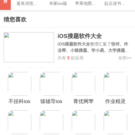
荐
鲨鱼浏览器iOS版
米家ios版
苹果地图官方版
起点读书苹果版
猜您喜欢
iOS搜题软件大全
iOS搜题软件大全
整理汇集了
快对、作
业帮、小猿搜题、学小易、大学搜题酱
等多款好用的苹果拍照搜题APP，这些
共有
9
款应用
全部>>
软件拥有海量题库，在遇到难题时，手
机拍照秒出答案，答案正确率有保证，
并且提供详细的解析步骤，甚至是名师
讲解视频，拥有iOS搜题软件相当于拥
有了一位掌上一对一教师，欢迎广大用
户前来本站挑选下载使用！
不挂科ios
猿辅导ios
菁优网苹
作业精灵
版
版
果版
ios版