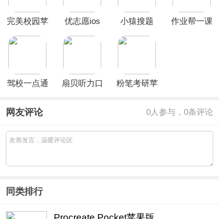
完美校园苹
优志愿ios
小猿搜题
作业帮一课
果版
版
ios版
苹果版
驾校一点通
扇贝听力口
粉笔考研苹
ios版
语ios版
果版
网友评论
0
人参与，0条评论
同类排行
Procreate Pocket苹果版