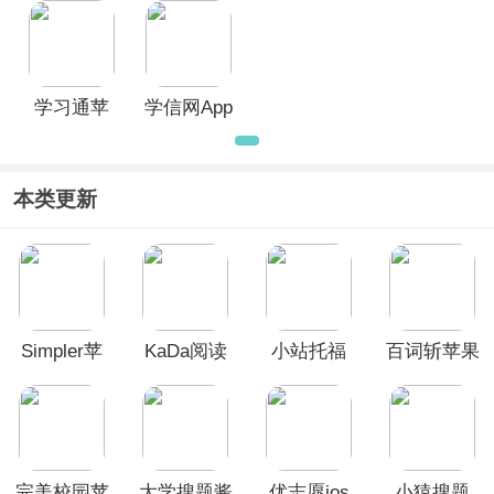
学习通苹
学信网App
果版
苹果版
本类更新
Simpler苹
KaDa阅读
小站托福
百词斩苹果
果版
ios版
ios版
手机版
完美校园苹
大学搜题酱
优志愿ios
小猿搜题