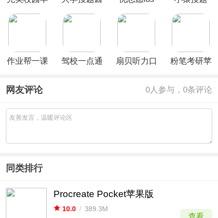
果版
苹果版
版
ios版
作业帮一课
驾校一点通
扇贝听力口
粉笔考研苹
苹果版
ios版
语ios版
果版
网友评论
0
人参与，0条评论
同类排行
Procreate Pocket苹果版
10.0
/
389.3M
查看