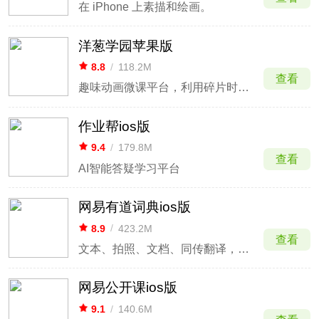
在 iPhone 上素描和绘画。
洋葱学园苹果版
8.8
/
118.2M
查看
趣味动画微课平台，利用碎片时间高效掌握考点。
作业帮ios版
9.4
/
179.8M
查看
AI智能答疑学习平台
网易有道词典ios版
8.9
/
423.2M
查看
文本、拍照、文档、同传翻译，支持英语日语韩语等多语种
网易公开课ios版
9.1
/
140.6M