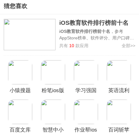
猜您喜欢
iOS教育软件排行榜前十名
iOS教育软件排行榜前十名
，参考
AppStore榜单、软件评分、用户口碑等
因素综合整理制作而来，上榜的软件有
共有
10
款应用
全部>>
学信网、作业帮、百词斩、学习通、智
慧中小学、百度文库、小猿搜题、粉
笔、学习强国、流利说
，快来看看你常
用的iOS教育软件是否也在其中！
本榜单仅供参考使用，旨在向广大用户
推荐十款好用的iOS教育类APP，如果
小猿搜题
粉笔ios版
学习强国
英语流利
对于该榜单您有更好的建议，欢迎在评
论区留言反馈。
ios版
ios版
说ios版
百度文库
智慧中小
作业帮ios
百词斩苹
ios版
学苹果版
版
果手机版