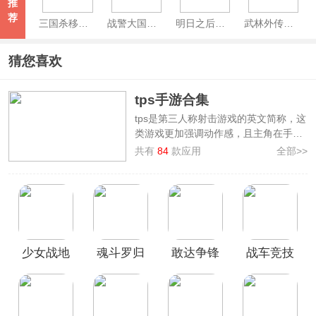
推
荐
三国杀移动版官方正版
战警大国崛起手游
明日之后官方正版
武林外传手游官方版
猜您喜欢
tps手游合集
tps是第三人称射击游戏的英文简称，这
类游戏更加强调动作感，且主角在手机
屏幕上是可见的，视角广阔，角色动作
共有
84
款应用
全部>>
细节完整映入眼帘，更具有操作感。下
面3322软件站为玩家整理制作了
tps手
游合集
，其中收录了
PUBG、元气骑
士、和平精英、萤火突击、堡垒之夜、
弹壳特攻队
等第三人称射击游戏，喜欢
的玩家欢迎下载体验！
少女战地
魂斗罗归
敢达争锋
战车竞技
官方正版
来官方正
对决官服
场官方版
版手游