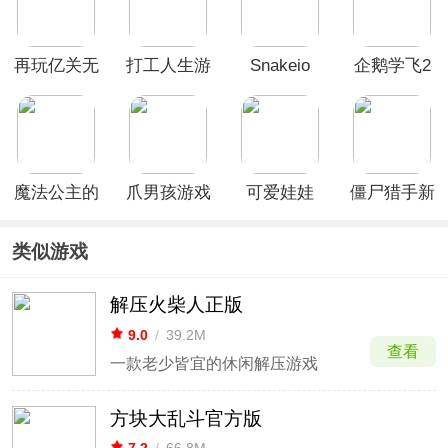
God)
再玩亿关无
打工人生游
Snakeio
企鹅学飞2
广告破解版
戏
手机版
魔法公主的
爪男孩游戏
可爱娃娃
僵尸猎手新
换装日记游
版(Zombie
戏
Catchers)
类似游戏
解压火柴人正版
9.0
/
39.2M
查看
一款老少皆宜的休闲解压游戏
方块大乱斗官方版