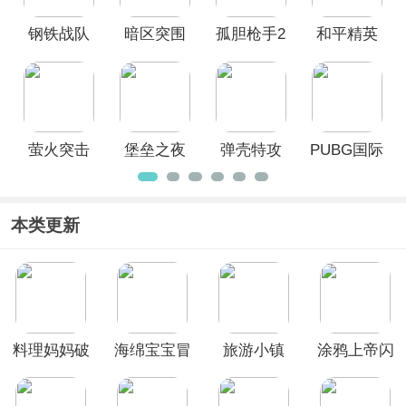
钢铁战队
暗区突围
孤胆枪手2
和平精英
官方正版
官方正版
传奇手机
官方正版
版最新版
本
萤火突击
堡垒之夜
弹壳特攻
PUBG国际
官方版
手游官方
队应用宝
服手游
正版
版
(Fortnite)
本类更新
料理妈妈破
海绵宝宝冒
旅游小镇
涂鸦上帝闪
解版2026
险果酱世界
Travel
电中文版
Town
(Doodle