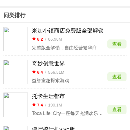
同类排行
米加小镇商店免费版全部解锁
8.2
/
86.98M
查看
完整版全解锁，自由经营繁华商业街区。
奇妙创意世界
6.4
/
556.51M
查看
益智童趣探索游戏
托卡生活都市
7.4
/
190.1M
查看
Toca Life: City一座每天充满欢乐的城市
僵尸榨汁机vivo版