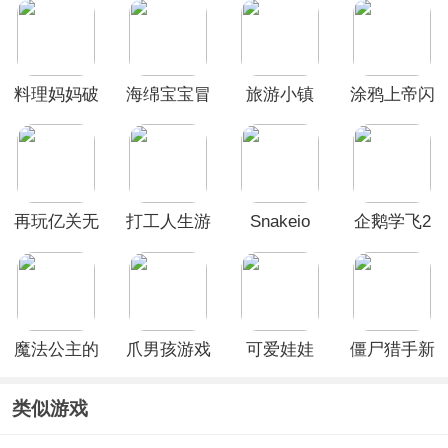
料理妈妈破
海绵宝宝冒
旅游小镇
涂鸦上帝闪
解版2026
险果酱世界
Travel
电中文版
Town
(Doodle
God)
再玩亿关无
打工人生游
Snakeio
企鹅学飞2
广告破解版
戏
手机版
魔法公主的
爪男孩游戏
可爱娃娃
僵尸猎手新
换装日记游
版(Zombie
戏
Catchers)
类似游戏