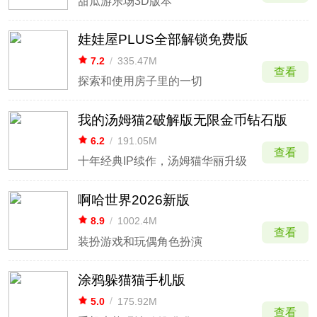
甜瓜游乐场3D版本
娃娃屋PLUS全部解锁免费版
7.2
/
335.47M
查看
探索和使用房子里的一切
我的汤姆猫2破解版无限金币钻石版
6.2
/
191.05M
查看
十年经典IP续作，汤姆猫华丽升级
啊哈世界2026新版
8.9
/
1002.4M
查看
装扮游戏和玩偶角色扮演
涂鸦躲猫猫手机版
5.0
/
175.92M
查看