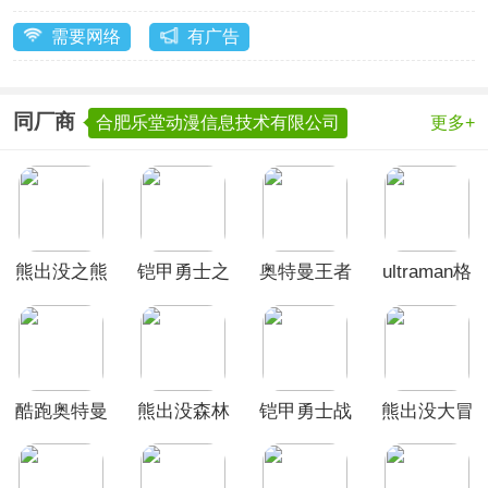
需要网络
有广告
同厂商
合肥乐堂动漫信息技术有限公司
更多+
熊出没之熊
铠甲勇士之
奥特曼王者
ultraman格
大快跑游戏
英雄传说最
传奇体验服
斗超人国际
新版本
服
酷跑奥特曼
熊出没森林
铠甲勇士战
熊出没大冒
2官方正版
勇士手游
神联盟官方
险官方版
正版