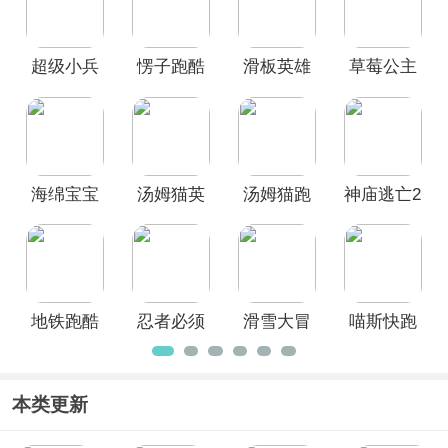
各种题材的跑酷游戏，例如时下热门的
喵斯快跑、神庙逃亡2、地铁跑酷
等知
名跑酷游戏，不论是网游还是单机跑酷
超级小兵
愣子跑酷
滑板英雄
草莓公主
游戏应有尽有。如果你是跑酷游戏的爱
好者，请一定不要错过，相信总有一款
跑酷官方
最新版
地铁跑酷
甜心跑酷
可以满足你的需求，喜欢的小伙伴快来
版
正版
下载畅玩吧。
海绵宝宝
汤姆猫英
汤姆猫跑
神庙逃亡2
跑酷
雄跑酷腾
酷官方版
官方版
讯版
地铁跑酷
忍者必须
滑雪大冒
喵斯快跑
官服
死3官服
险官方正
官方最新
版
版2026
本类更新