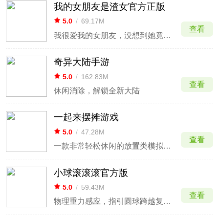
我的女朋友是渣女官方正版
5.0
/
69.17M
查看
我很爱我的女朋友，没想到她竟然出轨了
奇异大陆手游
5.0
/
162.83M
查看
休闲消除，解锁全新大陆
一起来摆摊游戏
5.0
/
47.28M
查看
一款非常轻松休闲的放置类模拟经营手游
小球滚滚滚官方版
5.0
/
59.43M
查看
物理重力感应，指引圆球跨越复杂的迷宫障碍。