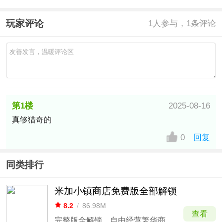
玩家评论
1
人参与，1条评论
第1楼
2025-08-16
真够猎奇的
中国–新疆–昌吉回族自治州移动
网友
0
回复
同类排行
米加小镇商店免费版全部解锁
8.2
/
86.98M
查看
完整版全解锁，自由经营繁华商业街区。