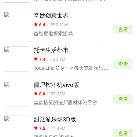
奇妙创意世界
6.4
/
556.51M
查看
益智童趣探索游戏
托卡生活都市
7.4
/
190.1M
查看
Toca Life: City一座每天充满欢乐的城市
僵尸榨汁机vivo版
8.0
/
87.22M
查看
幽默搞笑的僵尸题材休闲手游
甜瓜游乐场3D版
7.5
/
74.49M
查看