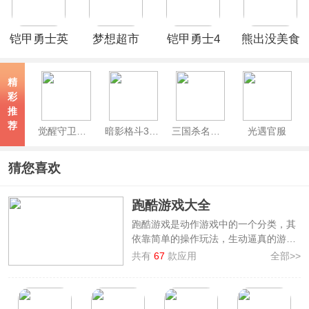
铠甲勇士英
梦想超市
铠甲勇士4
熊出没美食
雄归来
之捕将官方
餐厅官方正
正版
版
精
彩
推
荐
觉醒守卫之战
暗影格斗3官方版
三国杀名将传官方正版
光遇官服
猜您喜欢
跑酷游戏大全
跑酷游戏是动作游戏中的一个分类，其
依靠简单的操作玩法，生动逼真的游戏
代入感，广受玩家青睐。许多朋友都想
共有
67
款应用
全部>>
知道有哪些跑酷游戏？或不知道哪款跑
酷游戏比较好玩？为此3322软件站汇总
了
跑酷游戏大全
，在这你可以下载安装