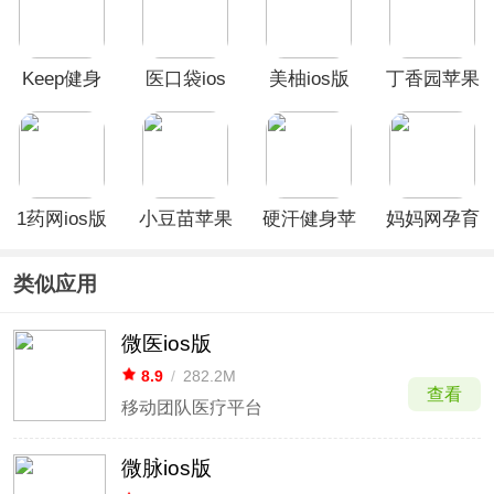
Keep健身
医口袋ios
美柚ios版
丁香园苹果
App苹果版
版
版
1药网ios版
小豆苗苹果
硬汗健身苹
妈妈网孕育
版
果版
苹果版
类似应用
微医ios版
8.9
/
282.2M
查看
移动团队医疗平台
微脉ios版