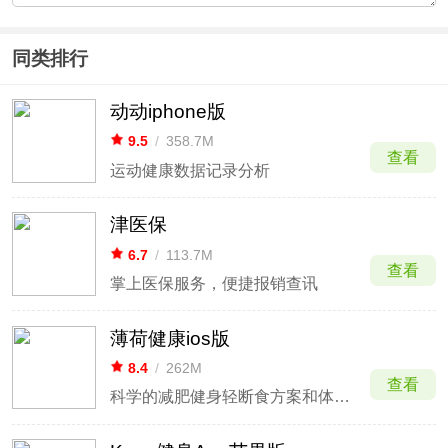
同类排行
动动iphone版
9.5
/
358.7M
查看
运动健康数据记录分析
津医保
6.7
/
113.7M
查看
掌上医保服务，便捷报销查讯
薄荷健康ios版
8.4
/
262M
查看
科学的减肥健身轻断食方案和体重管理服务