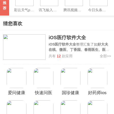
推
荐
彩云天气pro苹果版
讯飞输入法ios版
腾讯视频苹果版
今日头条苹果版
猜您喜欢
iOS医疗软件大全
iOS医疗软件大全
整理汇集了如
好大夫
在线、微医、丁香园、春雨医生、医口
袋
等多款iOS好用的医疗相关手机应
共有
12
款应用
全部>>
用，这些软件提供在线问诊、挂号预
约、用药查询、医药购买等医疗健康服
务，是您手机上的私人医师助手，欢迎
广大用户前来本站按需挑选下载使用！
爱问健康
快速问医
国珍健康
好药师ios
苹果版
生ios版
苹果版
版