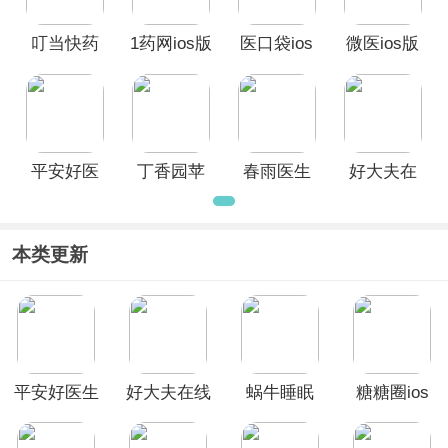
叮当快药
1药网ios版
医口袋ios
微医ios版
ios版
版
平安好医
丁香园苹
春雨医生
好大夫在
生ios版
果版
ios版
线ios版
本类更新
平安好医生
好大夫在线
蜗牛睡眠
糖糖圈ios
ios版
ios版
ios版
版