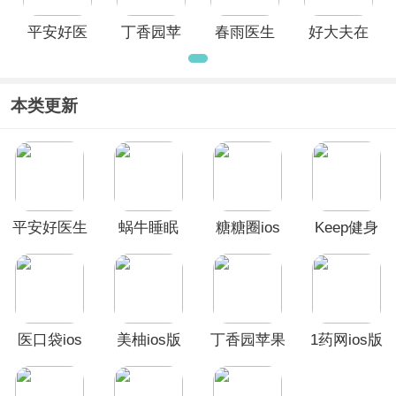
平安好医
丁香园苹
春雨医生
好大夫在
生ios版
果版
ios版
线ios版
本类更新
平安好医生
蜗牛睡眠
糖糖圈ios
Keep健身
ios版
ios版
版
App苹果版
医口袋ios
美柚ios版
丁香园苹果
1药网ios版
版
版