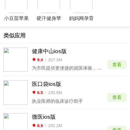
小豆苗苹果
硬汗健身苹
妈妈网孕育
版
果版
苹果版
类似应用
健康中山ios版
9.4
/
207.3M
查看
为市民提供更便捷的就医体验，全心全意为民服务
医口袋ios版
6.5
/
195.8M
查看
执业医师的临床诊疗助手
微医ios版
8.9
/
282.2M