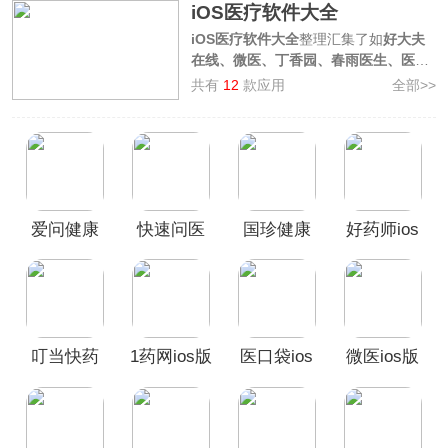
iOS医疗软件大全
iOS医疗软件大全
整理汇集了如
好大夫
在线、微医、丁香园、春雨医生、医口
袋
等多款iOS好用的医疗相关手机应
共有
12
款应用
全部>>
用，这些软件提供在线问诊、挂号预
约、用药查询、医药购买等医疗健康服
务，是您手机上的私人医师助手，欢迎
广大用户前来本站按需挑选下载使用！
爱问健康
快速问医
国珍健康
好药师ios
苹果版
生ios版
苹果版
版
叮当快药
1药网ios版
医口袋ios
微医ios版
ios版
版