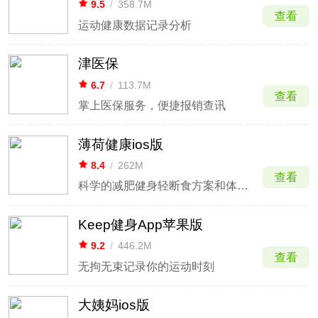
9.5
/
358.7M
查看
运动健康数据记录分析
津医保
6.7
/
113.7M
查看
掌上医保服务，便捷报销查讯
薄荷健康ios版
8.4
/
262M
查看
科学的减肥健身轻断食方案和体重管理服务
Keep健身App苹果版
9.2
/
446.2M
查看
无拘无束记录你的运动时刻
大姨妈ios版